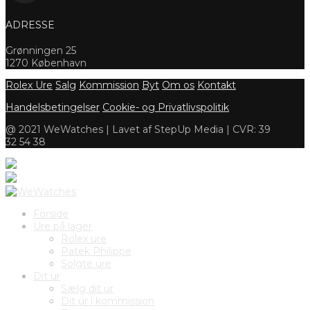
ADRESSE
Grønningen 25
1270 København
Rolex Ure
Salg
Kommission
Byt
Om os
Kontakt
Handelsbetingelser
Cookie- og Privatlivspolitik
@ 2021 WeWatches | Lavet af StepUp Media | CVR: 39
32 54 38
Forside
Ure på lager
Rolex ure
Patek Philippe
Solgte ure
Dit ur
Sælg dit ur
Dit ur i kommission