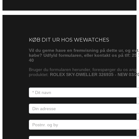
Forespørg
KØB DIT UR HOS WEWATCHES
Vil du gerne have en fremvisning på dette ur, og evt
købe? Udfyld formularen, eller kontakt os på tlf: 25 
40
Bruger du formularen herunder, forespørger du os ang.
produktet:
ROLEX SKY-DWELLER 326935 - NEW 03/2