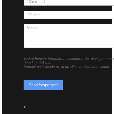
Ved at benytte formularen accepterer du, at vi gemmer 
data i op til 6 mdr.
Kontakt os i tilfælde af, at du vil have dine data slettet.
Send forspørgsel
X