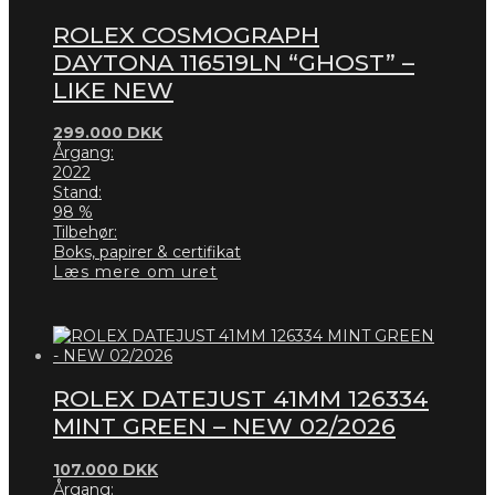
ROLEX COSMOGRAPH
DAYTONA 116519LN “GHOST” –
LIKE NEW
299.000
DKK
Årgang:
2022
Stand:
98 %
Tilbehør:
Boks, papirer & certifikat
Læs mere om uret
ROLEX DATEJUST 41MM 126334
MINT GREEN – NEW 02/2026
107.000
DKK
Årgang: