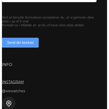
Ved at benytte formularen accepterer du, at vi gemmer dine
data i op til 6 mdr.
Kontakt os i tilfælde af, at du vil have dine data slettet.
Send din besked
INFO
INSTAGRAM
@wewatches