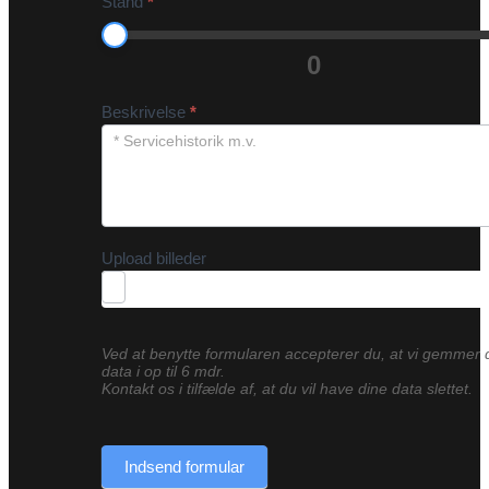
Stand
*
0
Beskrivelse
*
Upload billeder
Ved at benytte formularen accepterer du, at vi gemmer 
data i op til 6 mdr.
Kontakt os i tilfælde af, at du vil have dine data slettet.
Indsend formular