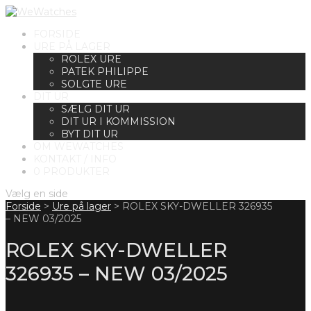
FORSIDE
URE PÅ LAGER
ROLEX URE
PATEK PHILIPPE
SOLGTE URE
DIT UR
SÆLG DIT UR
DIT UR I KOMMISSION
BYT DIT UR
OM WEWATCHES
KONTAKT / INFO
0 PRODUKTER
Vælg en side
Forside
>
Ure på lager
>
ROLEX SKY-DWELLER 326935
– NEW 03/2025
ROLEX SKY-DWELLER
326935 – NEW 03/2025