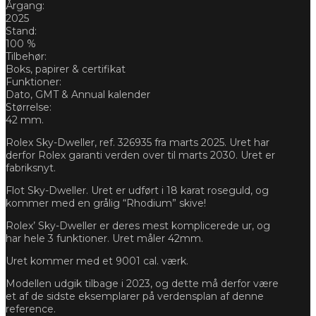
Årgang:
2025
Stand:
100 %
Tilbehør:
Boks, papirer & certifikat
Funktioner:
Dato, GMT & Annual kalender
Størrelse:
42 mm.
Rolex Sky-Dweller, ref. 326935 fra marts 2025. Uret har
derfor Rolex garanti verden over til marts 2030. Uret er
fabriksnyt.
Flot Sky-Dweller. Uret er udført i 18 karat roseguld, og
kommer med en grålig “Rhodium” skive!
Rolex’ Sky-Dweller er deres mest komplicerede ur, og
har hele 3 funktioner. Uret måler 42mm.
Uret kommer med et 9001 cal. værk.
Modellen udgik tilbage i 2023, og dette må derfor være
et af de sidste eksemplarer på verdensplan af denne
reference.