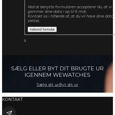
Ved at benytte formularen accepterer du, at vi
gemmer dine data i op til 6 mdr.
Kontakt os i tilfælde af, at du vil have dine data
slettet.
Indsend formular
X
SÆLG ELLER BYT DIT BRUGTE UR
IGENNEM WEWATCHES
Sælg dit ur
Byt dit ur
KONTAKT