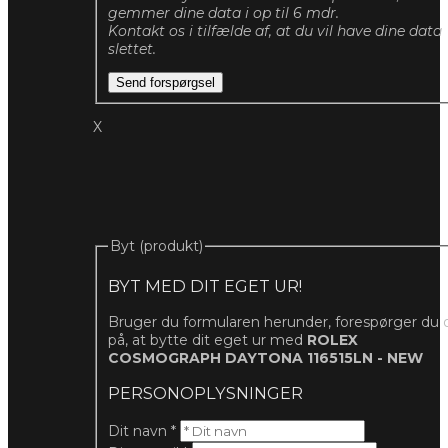
gemmer dine data i op til 6 mdr.
Kontakt os i tilfælde af, at du vil have dine data
slettet.
Send forspørgsel
X
Byt (produkt)
BYT MED DIT EGET UR!
Bruger du formularen herunder, forespørger du 
på, at bytte dit eget ur med
ROLEX
COSMOGRAPH DAYTONA 116515LN - NEW
PERSONOPLYSNINGER
Dit navn
*