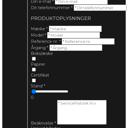
Din e-mail
*
Dit telefonnummer
*
PRODUKTOPLYSNINGER
Mærke
*
Model
*
Reference nr.
*
Årgang
*
Boks/æske
Papirer
Certifikat
Stand
*
0
Beskrivelse
*