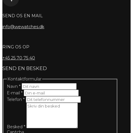
SEND OS EN MAIL
info@wewatches.dk
RING OS OP
+45
25 70 75 40
SEND EN BESKED
Kontaktformular
Navn
*
E-mail
*
Telefon
*
Besked
*
Captcha