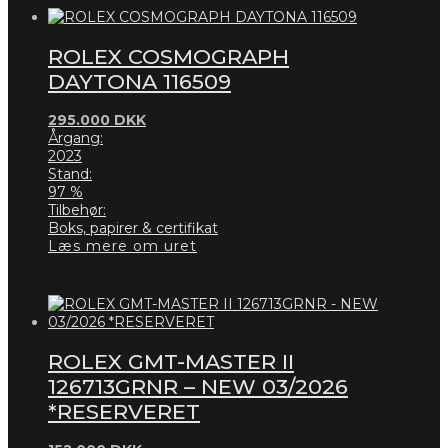
ROLEX COSMOGRAPH
DAYTONA 116509
295.000
DKK
Årgang:
2023
Stand:
97 %
Tilbehør:
Boks, papirer & certifikat
Læs mere om uret
ROLEX GMT-MASTER II
126713GRNR – NEW 03/2026
*RESERVERET