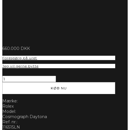
660.000
DKK
Forespørg på uret
Jeg vil gerne bytte
ROLEX
COSMOGRAPH
DAYTONA
KØB NU
116515LN
-
Mærke:
NEW
Rolex
antal
Model:
Cosmograph Daytona
Ref. nr.:
116515LN