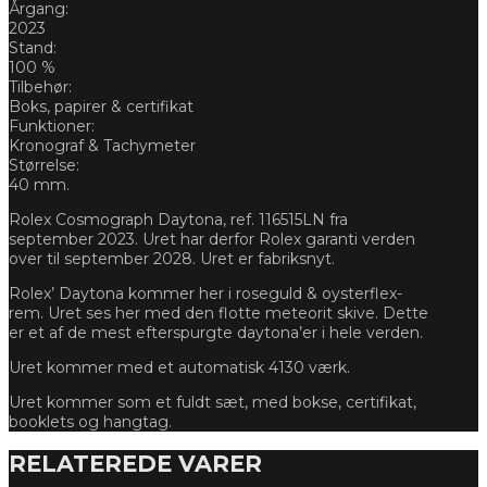
Årgang:
2023
Stand:
100 %
Tilbehør:
Boks, papirer & certifikat
Funktioner:
Kronograf & Tachymeter
Størrelse:
40 mm.
Rolex Cosmograph Daytona, ref. 116515LN fra
september 2023. Uret har derfor Rolex garanti verden
over til september 2028. Uret er fabriksnyt.
Rolex’ Daytona kommer her i roseguld & oysterflex-
rem. Uret ses her med den flotte meteorit skive. Dette
er et af de mest efterspurgte daytona’er i hele verden.
Uret kommer med et automatisk 4130 værk.
Uret kommer som et fuldt sæt, med bokse, certifikat,
booklets og hangtag.
RELATEREDE VARER