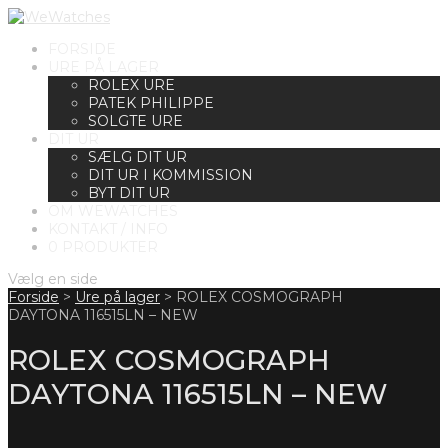
FORSIDE
URE PÅ LAGER
ROLEX URE
PATEK PHILIPPE
SOLGTE URE
DIT UR
SÆLG DIT UR
DIT UR I KOMMISSION
BYT DIT UR
OM WEWATCHES
KONTAKT / INFO
0 PRODUKTER
Vælg en side
Forside
>
Ure på lager
>
ROLEX COSMOGRAPH
DAYTONA 116515LN – NEW
ROLEX COSMOGRAPH
DAYTONA 116515LN – NEW