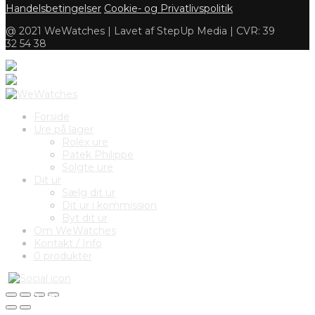
Handelsbetingelser
Cookie- og Privatlivspolitik
@ 2021 WeWatches | Lavet af StepUp Media | CVR: 39
32 54 38
Forside
Ure på lager
Rolex ure
Patek Philippe
Solgte ure
Dit ur
Sælg dit ur
Dit ur i kommission
Byt dit ur
Om WeWatches
Kontakt / Info
0 produkter