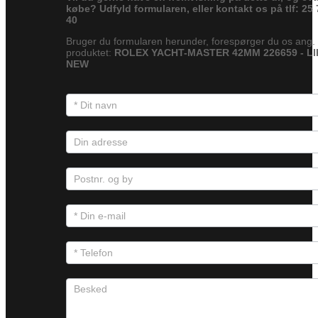
købe? Udfyld formularen, eller kontakt os på tlf: 25 
40
Bruger du formularen herunder, forespørger du os ang.
produktet:
ROLEX YACHT-MASTER 42MM 226659 - LI
NEW