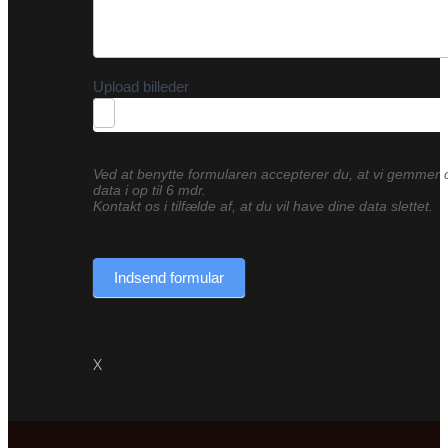
Upload billeder
Ved at benytte formularen accepterer du, at vi gemmer 
data i op til 6 mdr.
Kontakt os i tilfælde af, at du vil have dine data slettet.
Indsend formular
X