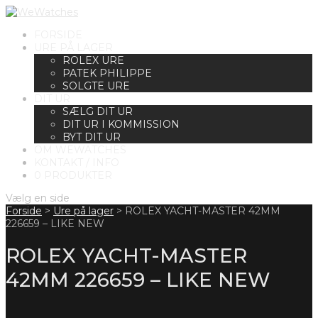
FORSIDE
URE PÅ LAGER
ROLEX URE
PATEK PHILIPPE
SOLGTE URE
DIT UR
SÆLG DIT UR
DIT UR I KOMMISSION
BYT DIT UR
OM WEWATCHES
KONTAKT / INFO
0 PRODUKTER
Vælg en side
Forside
>
Ure på lager
>
ROLEX YACHT-MASTER 42MM
226659 – LIKE NEW
ROLEX YACHT-MASTER
42MM 226659 – LIKE NEW