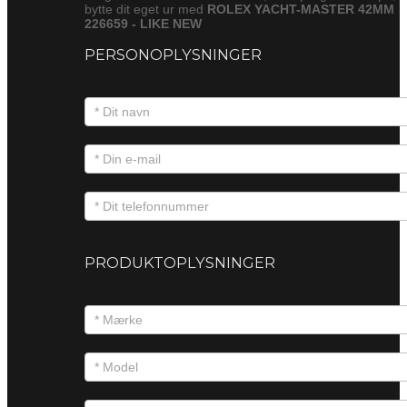
bytte dit eget ur med
ROLEX YACHT-MASTER 42MM
226659 - LIKE NEW
PERSONOPLYSNINGER
PRODUKTOPLYSNINGER