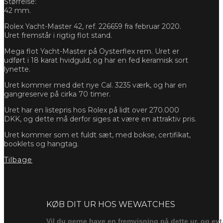
Størrelse:
42 mm.
Rolex Yacht-Master 42, ref. 226659 fra februar 2020.
Uret fremstår i rigtig flot stand.
Mega flot Yacht-Master på Oysterflex rem. Uret er
udført i 18 karat hvidguld, og har en fed keramisk sort
lynette.
Uret kommer med det nye Cal. 3235 værk, og har en
gangreserve på cirka 70 timer.
Uret har en listepris hos Rolex på lidt over 270.000
DKK, og dette må derfor siges at være en attraktiv pris.
Uret kommer som et fuldt sæt, med bokse, certifikat,
booklets og hangtag.
Tilbage
Forespørg
KØB DIT UR HOS WEWATCHES
Vil du gerne have en fremvisning på dette ur, og evt