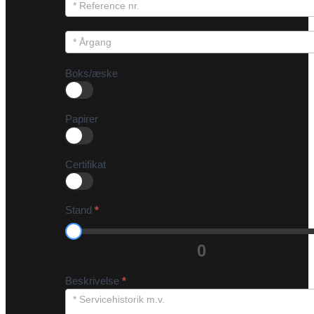
Boks/æske
Papirer
Certifikat
Stand
*
0
Beskrivelse
*