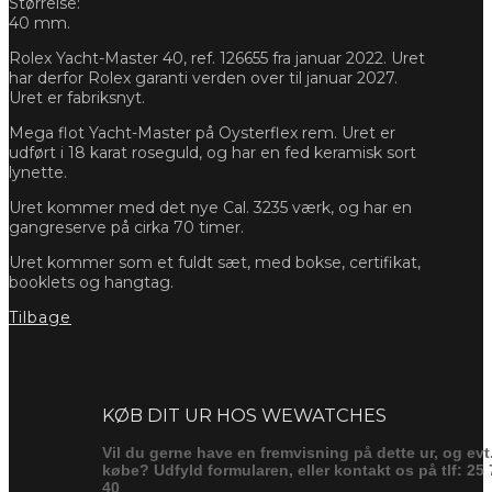
Størrelse:
40 mm.
Rolex Yacht-Master 40, ref. 126655 fra januar 2022. Uret
har derfor Rolex garanti verden over til januar 2027.
Uret er fabriksnyt.
Mega flot Yacht-Master på Oysterflex rem. Uret er
udført i 18 karat roseguld, og har en fed keramisk sort
lynette.
Uret kommer med det nye Cal. 3235 værk, og har en
gangreserve på cirka 70 timer.
Uret kommer som et fuldt sæt, med bokse, certifikat,
booklets og hangtag.
Tilbage
Forespørg
KØB DIT UR HOS WEWATCHES
Vil du gerne have en fremvisning på dette ur, og evt
købe? Udfyld formularen, eller kontakt os på tlf: 25 
40