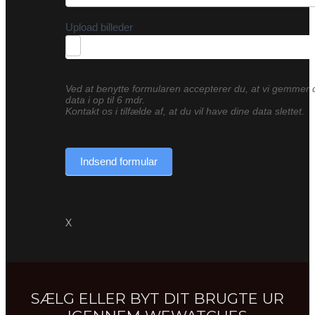
Upload billeder
Ved at benytte formularen accepterer du, at vi gemmer 
data i op til 6 mdr.
Kontakt os i tilfælde af, at du vil have dine data slettet.
Indsend formular
X
SÆLG ELLER BYT DIT BRUGTE UR