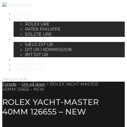
FORSIDE
URE PÅ LAGER
ROLEX URE
PATEK PHILIPPE
SOLGTE URE
DIT UR
SÆLG DIT UR
DIT UR I KOMMISSION
BYT DIT UR
OM WEWATCHES
KONTAKT / INFO
0 PRODUKTER
Vælg en side
Forside
>
Ure på lager
>
ROLEX YACHT-MASTER
40MM 126655 – NEW
ROLEX YACHT-MASTER
40MM 126655 – NEW