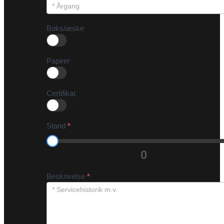
Boks/æske
Papirer
Certifikat
Stand
*
0
Beskrivelse
*