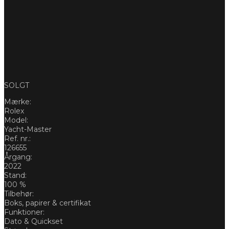
SOLGT
Mærke:
Rolex
Model:
Yacht-Master
Ref. nr.:
126655
Årgang:
2022
Stand:
100 %
Tilbehør:
Boks, papirer & certifikat
Funktioner:
Dato & Quickset