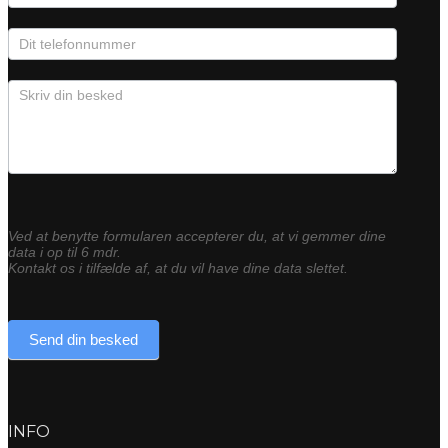
Ved at benytte formularen accepterer du, at vi gemmer dine
data i op til 6 mdr.
Kontakt os i tilfælde af, at du vil have dine data slettet.
Send din besked
INFO