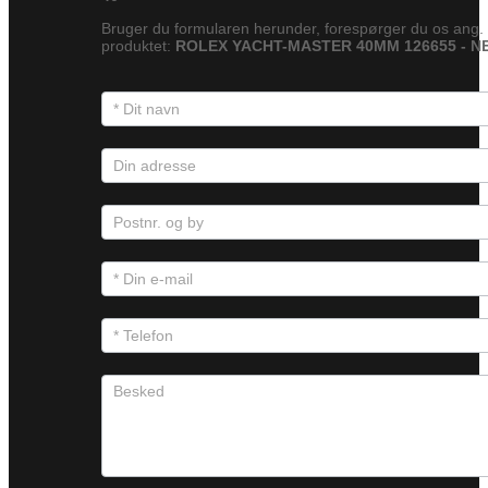
Bruger du formularen herunder, forespørger du os ang.
produktet:
ROLEX YACHT-MASTER 40MM 126655 - N