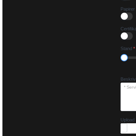
Papirer
Certifik
Stand
*
Beskri
Upload 