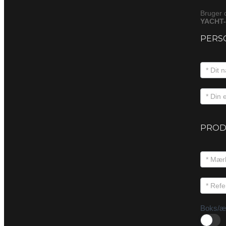
Bruger 
YACHT-
PERS
PROD
Boks/æ