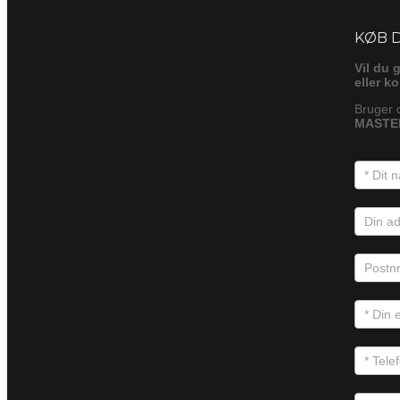
Foresp
KØB 
Vil du 
eller k
Bruger 
MASTER