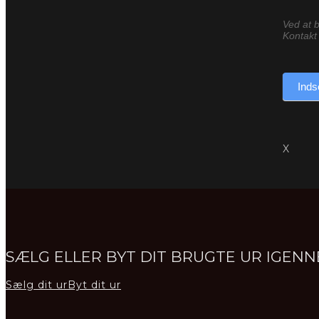
Ved at b
Kontakt 
Inds
X
SÆLG ELLER BYT DIT BRUGTE UR IGE
Sælg dit ur
Byt dit ur