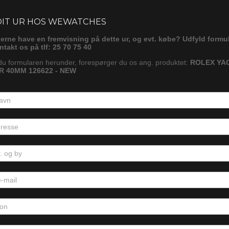
ørg
DIT UR HOS WEWATCHES
gerne have en fremvisning på dette ur, og evt. købe? Udfyld formu
ontakt os på tlf: 25 70 75 40
du formularen herunder, forespørger du os ang. produktet:
ROLEX YA
 40MM 126622 - NEW