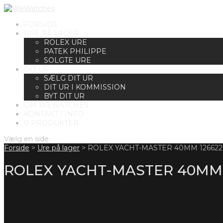
FORSIDE
URE PÅ LAGER
ROLEX URE
PATEK PHILIPPE
SOLGTE URE
DIT UR
SÆLG DIT UR
DIT UR I KOMMISSION
BYT DIT UR
OM WEWATCHES
KONTAKT / INFO
0 PRODUKTER
Vælg en side
Forside
>
Ure på lager
>
ROLEX YACHT-MASTER 40MM 126622
ROLEX YACHT-MASTER 40MM 