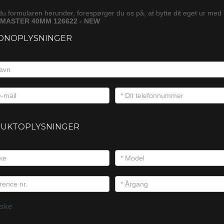
du formularen herunder, forespørger du os på, at bytte dit eget ur med
MASTER 40MM 126622 - NEW
ONOPLYSNINGER
UKTOPLYSNINGER
ske