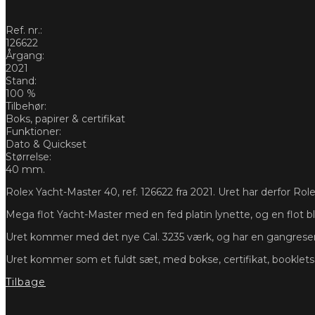
Ref. nr.:
126622
Årgang:
2021
Stand:
100 %
Tilbehør:
Boks, papirer & certifikat
Funktioner:
Dato & Quickset
Størrelse:
40 mm.
Rolex Yacht-Master 40, ref. 126622 fra 2021. Uret har derfor Rolex 
Mega flot Yacht-Master med en fed platin lynette, og en flot blå 
Uret kommer med det nye Cal. 3235 værk, og har en gangreserv
Uret kommer som et fuldt sæt, med bokse, certifikat, booklet
Tilbage