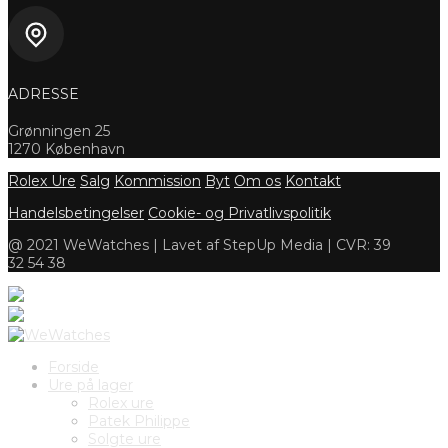
ADRESSE
Grønningen 25
1270 København
Rolex Ure
Salg
Kommission
Byt
Om os
Kontakt
Handelsbetingelser
Cookie- og Privatlivspolitik
@ 2021 WeWatches | Lavet af StepUp Media | CVR: 39
32 54 38
Forside
Ure på lager
Rolex ure
Patek Philippe
Solgte ure