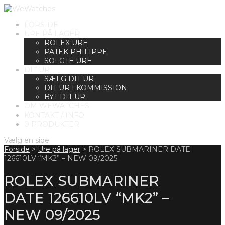
FORSIDE
URE PÅ LAGER
ROLEX URE
PATEK PHILIPPE
SOLGTE URE
DIT UR
SÆLG DIT UR
DIT UR I KOMMISSION
BYT DIT UR
OM WEWATCHES
KONTAKT / INFO
0 PRODUKTER
Vælg en side
Forside
>
Ure på lager
>
ROLEX SUBMARINER DATE
126610LV “MK2” – NEW 09/2025
ROLEX SUBMARINER
DATE 126610LV “MK2” –
NEW 09/2025