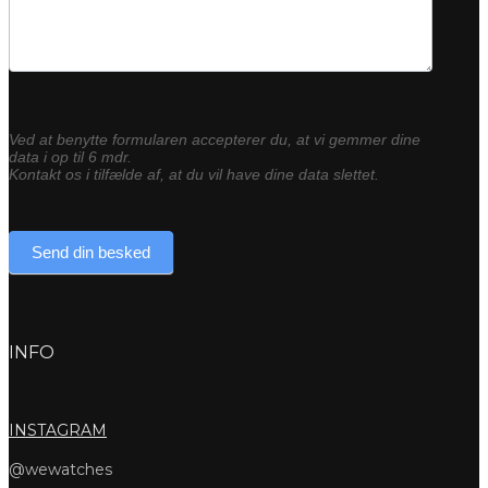
Ved at benytte formularen accepterer du, at vi gemmer dine
data i op til 6 mdr.
Kontakt os i tilfælde af, at du vil have dine data slettet.
Send din besked
INFO
INSTAGRAM
@wewatches