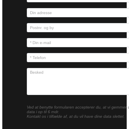
Ved at benytte formularen accepterer du, at vi gemmer 
data i op til 6 mdr.
Kontakt os i tilfælde af, at du vil have dine data slettet.