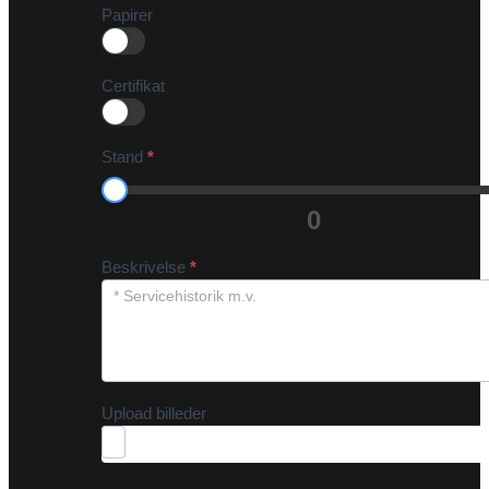
Papirer
Certifikat
Stand
*
0
Beskrivelse
*
Upload billeder