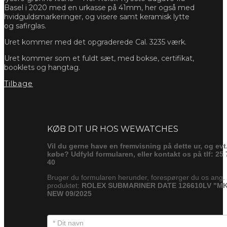
Basel i 2020 med en urkasse på 41mm, her også med
hvidguldsmarkeringer, og visere samt keramisk lytte
og safirglas.
Uret kommer med det opgraderede Cal. 3235 værk.
Uret kommer som et fuldt sæt, med bokse, certifikat,
booklets og hangtag.
Tilbage
Forespørg
KØB DIT UR HOS WEWATCHES
Vil du gerne have en fremvisning på dette ur, og evt
købe? Udfyld formularen, eller kontakt os på tlf: 25 
40
Bruger du formularen herunder, forespørger du os ang.
produktet:
ROLEX SUBMARINER DATE 126610LV "MK
NEW 09/2025