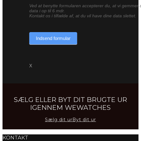
Ved at benytte formularen accepterer du, at vi gemmer 
data i op til 6 mdr.
Kontakt os i tilfælde af, at du vil have dine data slettet.
Indsend formular
X
SÆLG ELLER BYT DIT BRUGTE UR
IGENNEM WEWATCHES
Sælg dit ur
Byt dit ur
KONTAKT