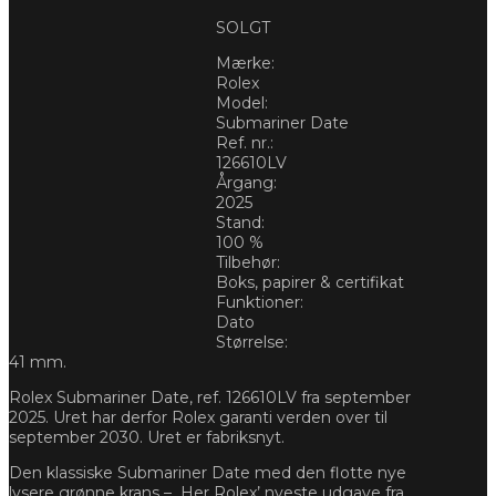
SOLGT
Mærke:
Rolex
Model:
Submariner Date
Ref. nr.:
126610LV
Årgang:
2025
Stand:
100 %
Tilbehør:
Boks, papirer & certifikat
Funktioner:
Dato
Størrelse:
41 mm.
Rolex Submariner Date, ref. 126610LV fra september
2025. Uret har derfor Rolex garanti verden over til
september 2030. Uret er fabriksnyt.
Den klassiske Submariner Date med den flotte nye
lysere grønne krans –
Her Rolex’ nyeste udgave fra