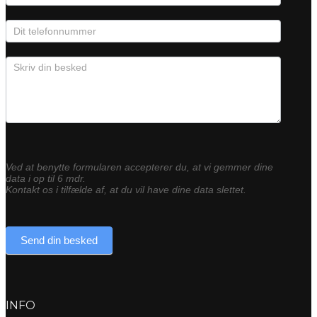
Ved at benytte formularen accepterer du, at vi gemmer dine
data i op til 6 mdr.
Kontakt os i tilfælde af, at du vil have dine data slettet.
Send din besked
INFO