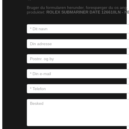
Bruger du formularen herunder, forespørger du os ang.
produktet:
ROLEX SUBMARINER DATE 126610LN - N