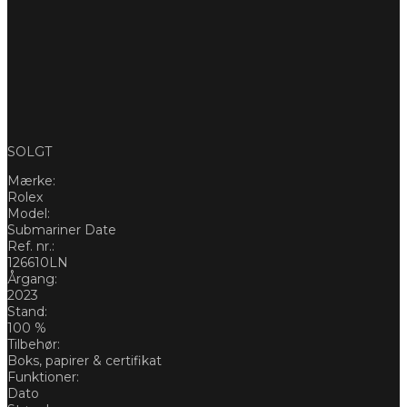
SOLGT
Mærke:
Rolex
Model:
Submariner Date
Ref. nr.:
126610LN
Årgang:
2023
Stand:
100 %
Tilbehør:
Boks, papirer & certifikat
Funktioner:
Dato