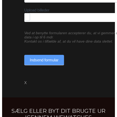
Upload billeder
Ved at benytte formularen accepterer du, at vi gemmer 
data i op til 6 mdr.
Kontakt os i tilfælde af, at du vil have dine data slettet.
Indsend formular
X
SÆLG ELLER BYT DIT BRUGTE UR