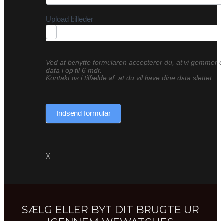
Upload billeder
Ved at benytte formularen accepterer du, at vi gemmer 
data i op til 6 mdr.
Kontakt os i tilfælde af, at du vil have dine data slettet.
Indsend formular
X
SÆLG ELLER BYT DIT BRUGTE UR