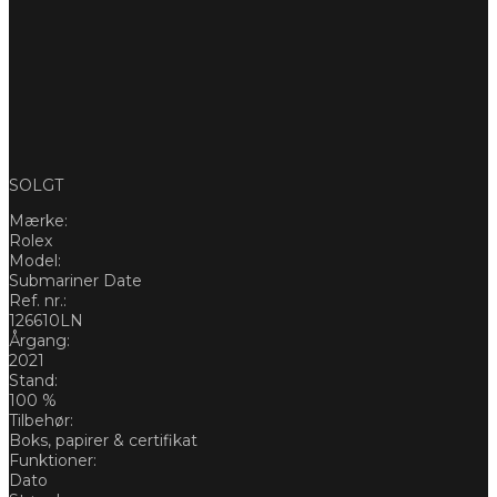
SOLGT
Mærke:
Rolex
Model:
Submariner Date
Ref. nr.:
126610LN
Årgang:
2021
Stand:
100 %
Tilbehør:
Boks, papirer & certifikat
Funktioner:
Dato