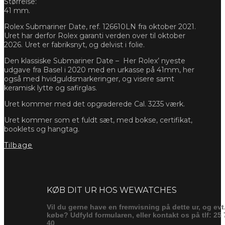
Størrelse:
41 mm.
Rolex Submariner Date, ref. 126610LN fra oktober 2021.
Uret har derfor Rolex garanti verden over til oktober
2026. Uret er fabriksnyt, og delvist i folie.
Den klassiske Submariner Date –
Her Rolex’ nyeste
udgave fra Basel i 2020 med en urkasse på 41mm, her
også med hvidguldsmarkeringer, og visere samt
keramisk lytte og safirglas.
Uret kommer med det opgraderede Cal. 3235 værk.
Uret kommer som et fuldt sæt, med bokse, certifikat,
booklets og hangtag.
Tilbage
Forespørg
KØB DIT UR HOS WEWATCHES
Vil du gerne have en fremvisning på dette ur, og evt
købe? Udfyld formularen, eller kontakt os på tlf: 25 
40