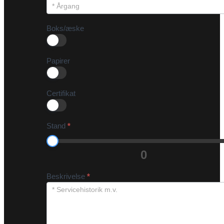
Boks/æske
Papirer
Certifikat
Stand
*
0
Beskrivelse
*