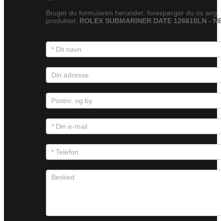
Bruger du formularen herunder, forespørger du os ang.
produktet:
ROLEX SUBMARINER DATE 126610LN - N