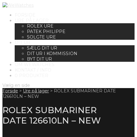
FORSIDE
URE PÅ LAGER
ROLEX URE
PATEK PHILIPPE
SOLGTE URE
DIT UR
SÆLG DIT UR
DIT UR I KOMMISSION
BYT DIT UR
OM WEWATCHES
KONTAKT / INFO
0 PRODUKTER
Vælg en side
Forside
>
Ure på lager
>
ROLEX SUBMARINER DATE
126610LN – NEW
ROLEX SUBMARINER
DATE 126610LN – NEW