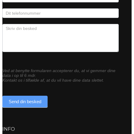
Ved at benytte formularen accepterer du, at vi gemmer dine
data i op til 6 mdr.
Kontakt os i tilfælde af, at du vil have dine data slettet.
Send din besked
INFO