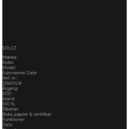
SOLGT
Mærke:
Rolex
Model:
Submariner Date
Ref. nr.:
126610LN
Årgang:
2021
Stand:
100 %
Tilbehør:
Boks, papirer & certifikat
Funktioner:
Dato