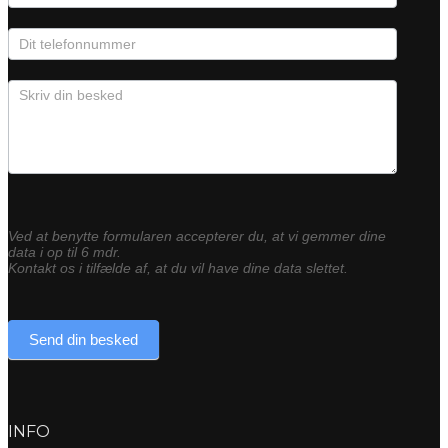
Ved at benytte formularen accepterer du, at vi gemmer dine
data i op til 6 mdr.
Kontakt os i tilfælde af, at du vil have dine data slettet.
Send din besked
INFO