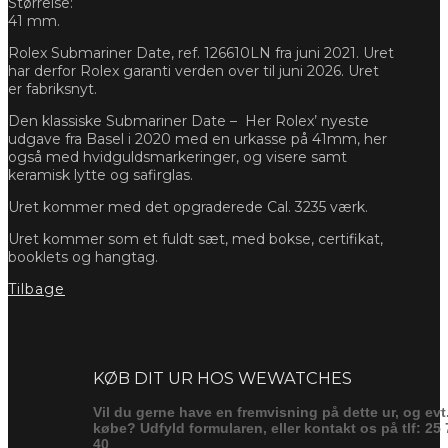
Størrelse:
41 mm.
Rolex Submariner Date, ref. 126610LN fra juni 2021. Uret
har derfor Rolex garanti verden over til juni 2026. Uret
er fabriksnyt.
Den klassiske Submariner Date –
Her Rolex’ nyeste
udgave fra Basel i 2020 med en urkasse på 41mm, her
også med hvidguldsmarkeringer, og visere samt
keramisk lytte og safirglas.
Uret kommer med det opgraderede Cal. 3235 værk.
Uret kommer som et fuldt sæt, med bokse, certifikat,
booklets og hangtag.
Tilbage
Forespørg
KØB DIT UR HOS WEWATCHES
Vil du gerne have en fremvisning på dette ur, og evt
købe? Udfyld formularen, eller kontakt os på tlf: 25 
40