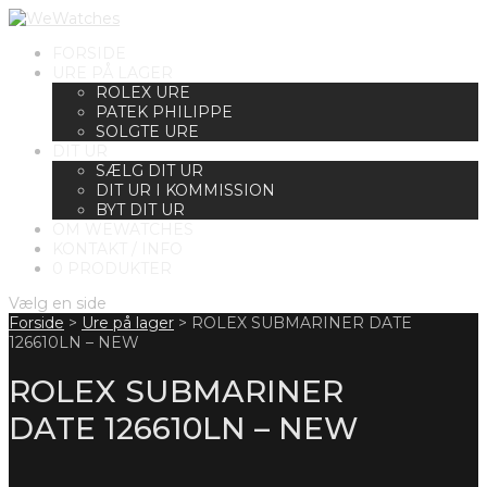
FORSIDE
URE PÅ LAGER
ROLEX URE
PATEK PHILIPPE
SOLGTE URE
DIT UR
SÆLG DIT UR
DIT UR I KOMMISSION
BYT DIT UR
OM WEWATCHES
KONTAKT / INFO
0 PRODUKTER
Vælg en side
Forside
>
Ure på lager
>
ROLEX SUBMARINER DATE
126610LN – NEW
ROLEX SUBMARINER
DATE 126610LN – NEW