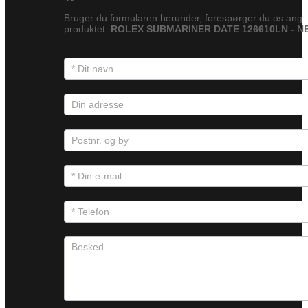
Bruger du formularen herunder, forespørger du os ang.
produktet:
ROLEX SUBMARINER DATE 126610LN - N