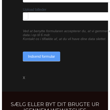
Upload billeder
Ved at benytte formularen accepterer du, at vi gemmer 
data i op til 6 mdr.
Kontakt os i tilfælde af, at du vil have dine data slettet.
Indsend formular
X
SÆLG ELLER BYT DIT BRUGTE UR