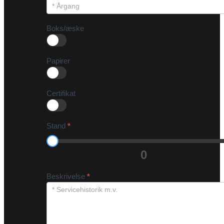
Boks/æske
Papirer
Certifikat
Stand
*
0
Beskrivelse
*