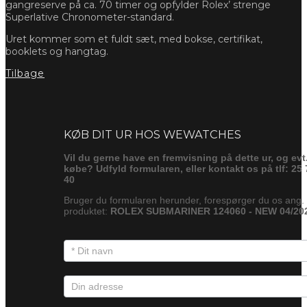
gangreserve på ca. 70 timer og opfylder Rolex’ strenge
Superlative Chronometer-standard.
Uret kommer som et fuldt sæt, med bokse, certifikat,
booklets og hangtag.
Tilbage
Forespørg
KØB DIT UR HOS WEWATCHES
Vil du gerne have en fremvisning på dette ur, og evt
købe? Udfyld formularen, eller kontakt os på tlf: 25 
40
Bruger du formularen herunder, forespørger du os ang.
produktet:
ROLEX SUBMARINER 124060 - NEW 04/20