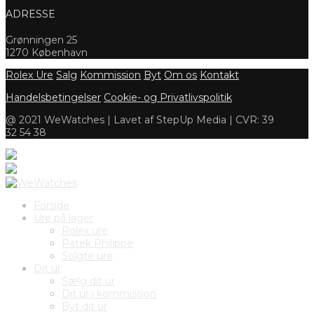
ADRESSE
Grønningen 25
1270 København
Rolex Ure
Salg
Kommission
Byt
Om os
Kontakt
Handelsbetingelser
Cookie- og Privatlivspolitik
@ 2021 WeWatches | Lavet af StepUp Media | CVR: 39
32 54 38
Forside
Ure på lager
Rolex ure
Patek Philippe
Solgte ure
Dit ur
Sælg dit ur
Dit ur i kommission
Byt dit ur