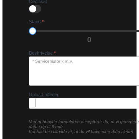
Certifikat
Stand
*
0
Beskrivelse
*
Upload billeder
Ved at benytte formularen accepterer du, at vi gemmer 
data i op til 6 mdr.
Kontakt os i tilfælde af, at du vil have dine data slettet.