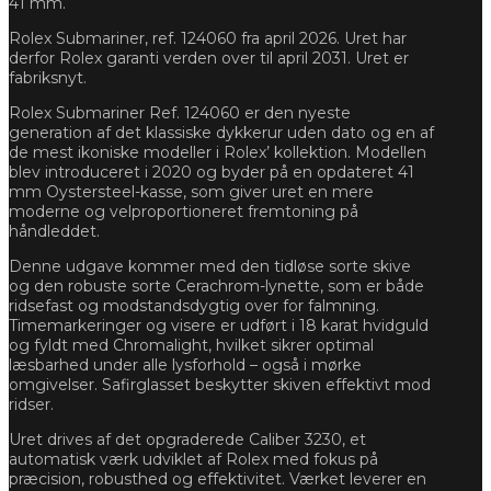
41 mm.
Rolex Submariner, ref. 124060 fra april 2026. Uret har
derfor Rolex garanti verden over til april 2031. Uret er
fabriksnyt.
Rolex Submariner Ref. 124060 er den nyeste
generation af det klassiske dykkerur uden dato og en af
de mest ikoniske modeller i Rolex’ kollektion. Modellen
blev introduceret i 2020 og byder på en opdateret 41
mm Oystersteel-kasse, som giver uret en mere
moderne og velproportioneret fremtoning på
håndleddet.
Denne udgave kommer med den tidløse sorte skive
og den robuste sorte Cerachrom-lynette, som er både
ridsefast og modstandsdygtig over for falmning.
Timemarkeringer og visere er udført i 18 karat hvidguld
og fyldt med Chromalight, hvilket sikrer optimal
læsbarhed under alle lysforhold – også i mørke
omgivelser. Safirglasset beskytter skiven effektivt mod
ridser.
Uret drives af det opgraderede Caliber 3230, et
automatisk værk udviklet af Rolex med fokus på
præcision, robusthed og effektivitet. Værket leverer en