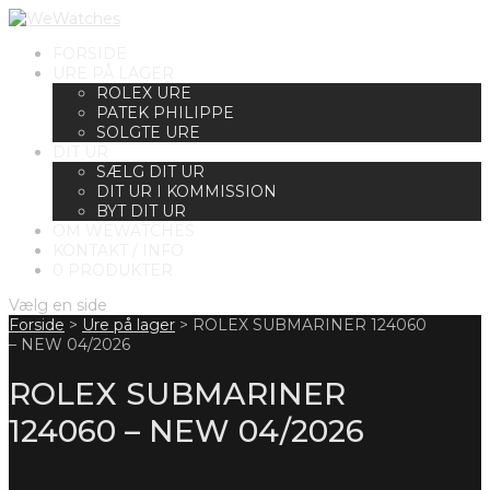
FORSIDE
URE PÅ LAGER
ROLEX URE
PATEK PHILIPPE
SOLGTE URE
DIT UR
SÆLG DIT UR
DIT UR I KOMMISSION
BYT DIT UR
OM WEWATCHES
KONTAKT / INFO
0 PRODUKTER
Vælg en side
Forside
>
Ure på lager
>
ROLEX SUBMARINER 124060
– NEW 04/2026
ROLEX SUBMARINER
124060 – NEW 04/2026