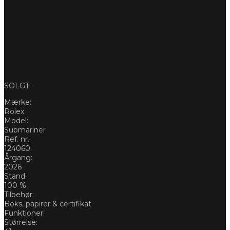
SOLGT
Mærke:
Rolex
Model:
Submariner
Ref. nr.:
124060
Årgang:
2026
Stand:
100 %
Tilbehør:
Boks, papirer & certifikat
Funktioner:
Størrelse: