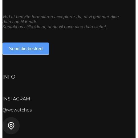
Ved at benytte formularen accepterer du, at vi gemmer dine
data i op til 6 mdr.
Kontakt os i tilfælde af, at du vil have dine data slettet.
Send din besked
INFO
INSTAGRAM
@wewatches