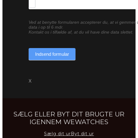
Ved at benytte formularen accepterer du, at vi gemmer 
data i op til 6 mdr.
Kontakt os i tilfælde af, at du vil have dine data slettet.
Indsend formular
X
SÆLG ELLER BYT DIT BRUGTE UR
IGENNEM WEWATCHES
Sælg dit ur
Byt dit ur