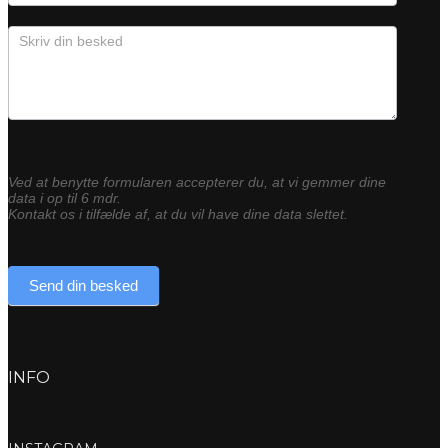
Ved at benytte formularen accepterer du, at vi gemmer dine
data i op til 6 mdr.
Kontakt os i tilfælde af, at du vil have dine data slettet.
Send din besked
INFO