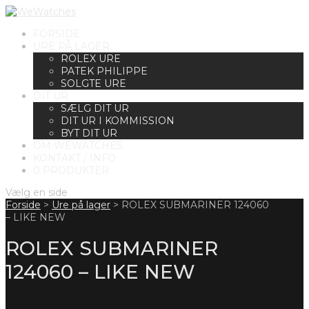
FORSIDE
URE PÅ LAGER
ROLEX URE
PATEK PHILIPPE
SOLGTE URE
DIT UR
SÆLG DIT UR
DIT UR I KOMMISSION
BYT DIT UR
OM WEWATCHES
KONTAKT / INFO
0 PRODUKTER
Vælg en side
Forside
>
Ure på lager
>
ROLEX SUBMARINER 124060
– LIKE NEW
ROLEX SUBMARINER
124060 – LIKE NEW