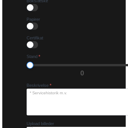
Boks/æske
Papirer
Certifikat
Stand
*
0
Beskrivelse
*
Upload billeder