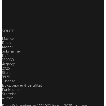
SOLGT
Mærke:
Rolex
Model:
Submariner
Ref. nr.:
124060
Årgang:
2025
Stand:
99 %
Tilbehør:
Boks, papirer & certifikat
Funktioner:
Størrelse:
41 mm.
Rolex Submariner, ref. 124060 fra maj 2025. Uret har