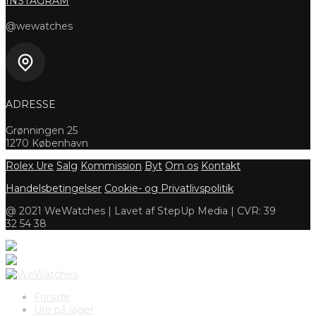
INSTAGRAM
@wewatches
ADRESSE
Grønningen 25
1270 København
Rolex Ure
Salg
Kommission
Byt
Om os
Kontakt
Handelsbetingelser
Cookie- og Privatlivspolitik
@ 2021 WeWatches | Lavet af StepUp Media | CVR: 39
32 54 38
Forside
Ure på lager