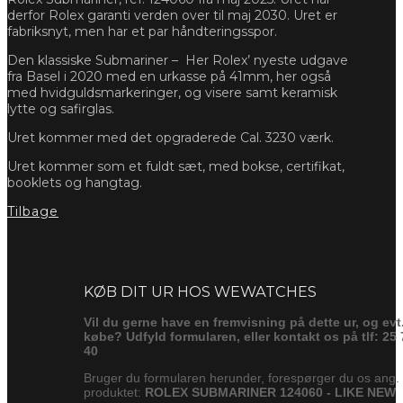
derfor Rolex garanti verden over til maj 2030. Uret er
fabriksnyt, men har et par håndteringsspor.
Den klassiske Submariner –
Her Rolex’ nyeste udgave
fra Basel i 2020 med en urkasse på 41mm, her også
med hvidguldsmarkeringer, og visere samt keramisk
lytte og safirglas.
Uret kommer med det opgraderede Cal. 3230 værk.
Uret kommer som et fuldt sæt, med bokse, certifikat,
booklets og hangtag.
Tilbage
Forespørg
KØB DIT UR HOS WEWATCHES
Vil du gerne have en fremvisning på dette ur, og evt
købe? Udfyld formularen, eller kontakt os på tlf: 25 
40
Bruger du formularen herunder, forespørger du os ang.
produktet:
ROLEX SUBMARINER 124060 - LIKE NEW