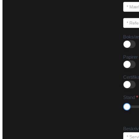
Boks/æ
Papirer
Certifik
Stand
*
Beskri