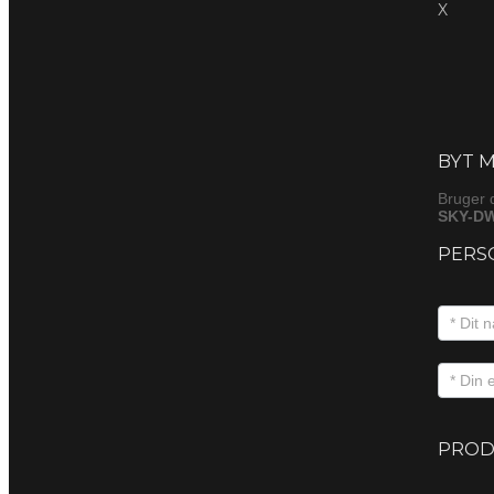
X
Byt
(produkt
BYT M
Bruger 
SKY-DW
PERS
PROD