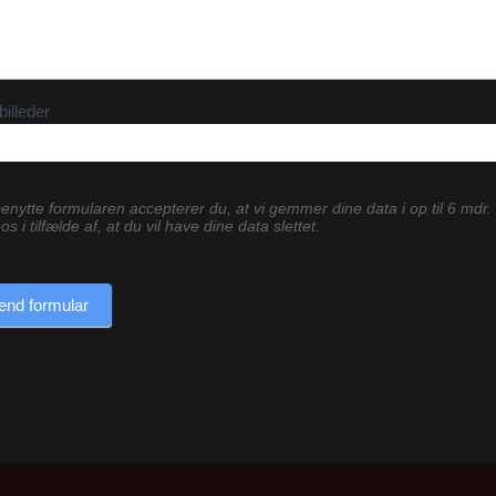
billeder
enytte formularen accepterer du, at vi gemmer dine data i op til 6 mdr.
os i tilfælde af, at du vil have dine data slettet.
end formular