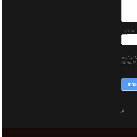
Upload 
Ved at b
Kontakt 
Inds
X