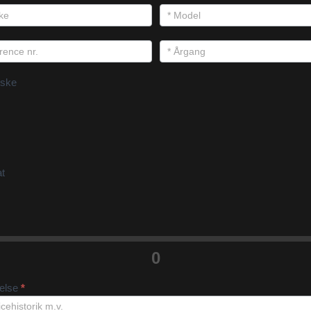
ske
at
0
velse
*