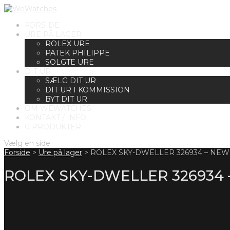
FORSIDE
URE PÅ LAGER
ROLEX URE
PATEK PHILIPPE
SOLGTE URE
DIT UR
SÆLG DIT UR
DIT UR I KOMMISSION
BYT DIT UR
OM WEWATCHES
KONTAKT / INFO
0 PRODUKTER
Vælg en side
Forside
>
Ure på lager
>
ROLEX SKY-DWELLER 326934 – NEW
ROLEX SKY-DWELLER 326934