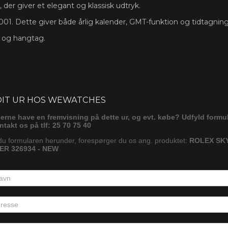
der giver et elegant og klassisk udtryk.
01. Dette giver både årlig kalender, GMT-funktion og tidtagnin
s og hangtag.
ørg
DIT UR HOS WEWATCHES
gerne have en fremvisning på dette ur, og evt. købe? Udfyld formu
ontakt os på tlf: 25 70 75 40
du formularen herunder, forespørger du os ang. produktet:
ROLEX SKY
R 326934 - NEW