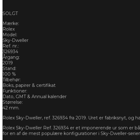
SOLGT
Mærke:
Rolex
Model:
Sky-Dweller
Ref. nr.:
326934
Årgang:
2019
Stand:
100 %
Tilbehør:
Boks, papirer & certifikat
Funktioner:
Dato, GMT & Annual kalender
Størrelse:
42 mm.
Rolex Sky-Dweller, ref. 326934 fra 2019. Uret er fabriksnyt, og ha
Rolex Sky-Dweller Ref. 326934 er et imponerende ur som er båd
for en af de mest populære konfigurationer i Sky-Dweller-serie