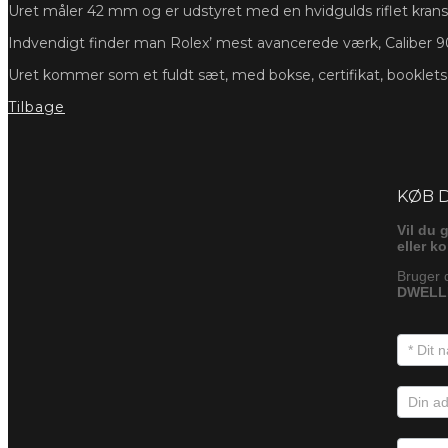
Uret måler 42 mm og er udstyret med en hvidgulds riflet krans, 
Indvendigt finder man Rolex’ mest avancerede værk, Caliber 90
Uret kommer som et fuldt sæt, med bokse, certifikat, booklet
Tilbage
Foresp
KØB 
Vil du 
eller k
Bruger 
DWELLE