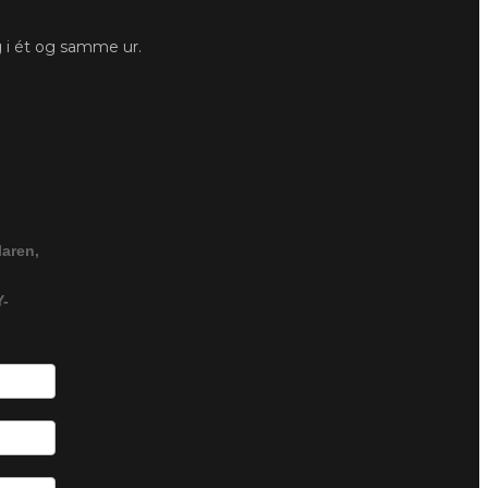
g i ét og samme ur.
laren,
-