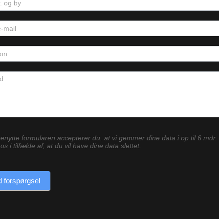
enytte formularen accepterer du, at vi gemmer dine data i op til 6 mdr.
os i tilfælde af, at du vil have dine data slettet.
 forspørgsel