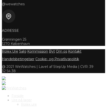
@wewatches
ADRESSE
Grønningen 25
1270 København
Rolex Ure
Salg
Kommission
Byt
Om os
Kontakt
Handelsbetingelser
Cookie- og Privatlivspolitik
@ 2021 WeWatches | Lavet af StepUp Media | CVR: 39
32 54 38
Forside
Ure på lager
Rolex ure