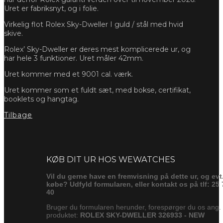
Uret er fabriksnyt, og i folie.
Virkelig flot Rolex Sky-Dweller I guld / stål med hvid
skive.
Rolex’ Sky-Dweller er deres mest komplicerede ur, og
har hele 3 funktioner. Uret måler 42mm.
Uret kommer med et 9001 cal. værk.
Uret kommer som et fuldt sæt, med bokse, certifikat,
booklets og hangtag.
Tilbage
Forespørg
KØB DIT UR HOS WEWATCHES
Vil du gerne have en fremvisning på dette ur, og evt
købe? Udfyld formularen, eller kontakt os på tlf: 25 
40
Bruger du formularen herunder, forespørger du os ang.
produktet:
ROLEX SKY-DWELLER 326933 - NEW