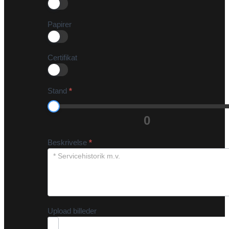
Papirer
Certifikat
Stand
*
0
Beskrivelse
*
Upload billeder