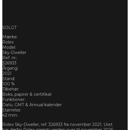
SOLGT
Mærke:
Rolex
Model:
Sky-Dweller
Ref. nr.:
326933
Årgang:
2021
Stand:
100 %
Tilbehør:
Boks, papirer & certifikat
Funktioner:
Dato, GMT & Annual kalender
Størrelse:
42 mm.
Rolex Sky-Dweller, ref. 326933 fra november 2021. Uret
har derfor Rolex garanti verden over til november 2026.