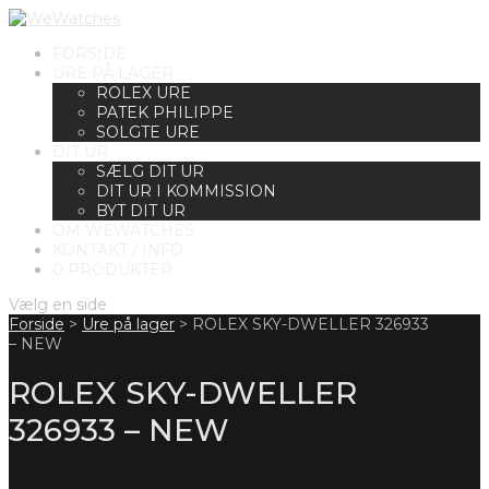
FORSIDE
URE PÅ LAGER
ROLEX URE
PATEK PHILIPPE
SOLGTE URE
DIT UR
SÆLG DIT UR
DIT UR I KOMMISSION
BYT DIT UR
OM WEWATCHES
KONTAKT / INFO
0 PRODUKTER
Vælg en side
Forside
>
Ure på lager
>
ROLEX SKY-DWELLER 326933
– NEW
ROLEX SKY-DWELLER
326933 – NEW