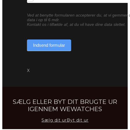
Ved at benytte formularen accepterer du, at vi gemmer 
data i op til 6 mdr.
Kontakt os i tilfælde af, at du vil have dine data slettet.
Indsend formular
X
SÆLG ELLER BYT DIT BRUGTE UR
IGENNEM WEWATCHES
Sælg dit ur
Byt dit ur