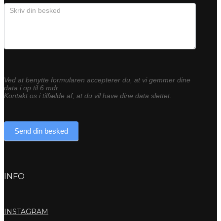
Ved at benytte formularen accepterer du, at vi gemmer dine
data i op til 6 mdr.
Kontakt os i tilfælde af, at du vil have dine data slettet.
Send din besked
INFO
INSTAGRAM