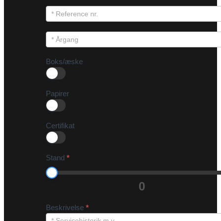
Boks/æske
Papirer
Certifikat
Stand
*
0
Beskrivelse
*