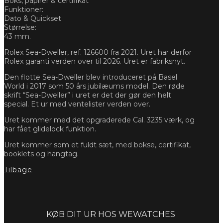
Boks, papirer & certifikat
Funktioner:
Dato & Quickset
Størrelse:
43 mm.
Rolex Sea-Dweller, ref. 126600 fra 2021. Uret har derfor
Rolex garanti verden over til 2026. Uret er fabriksnyt.
Den flotte Sea-Dweller blev introduceret på Basel
World i 2017 som 50 års jubilæums model. Den røde
skrift “Sea-Dweller” i uret er det der gør den helt
special. Et ur med ventelister verden over.
Uret kommer med det opgraderede Cal. 3235 værk, og
har fået glidelock funktion.
Uret kommer som et fuldt sæt, med bokse, certifikat,
booklets og hangtag.
Tilbage
Forespørg
KØB DIT UR HOS WEWATCHES