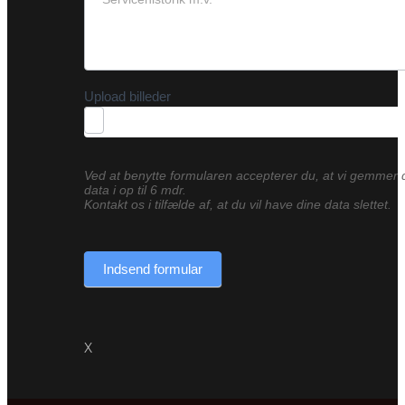
Upload billeder
Ved at benytte formularen accepterer du, at vi gemmer 
data i op til 6 mdr.
Kontakt os i tilfælde af, at du vil have dine data slettet.
Indsend formular
X