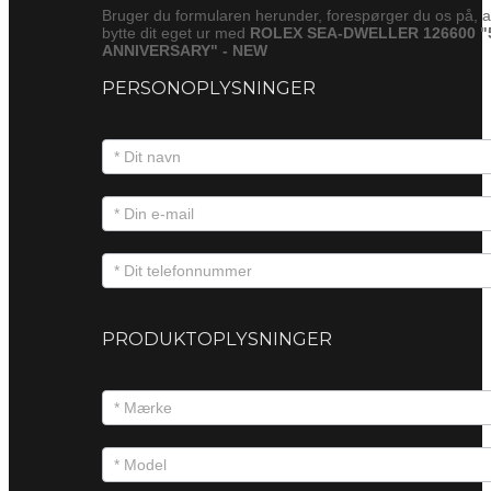
Bruger du formularen herunder, forespørger du os på, a
bytte dit eget ur med
ROLEX SEA-DWELLER 126600 "
ANNIVERSARY" - NEW
PERSONOPLYSNINGER
PRODUKTOPLYSNINGER