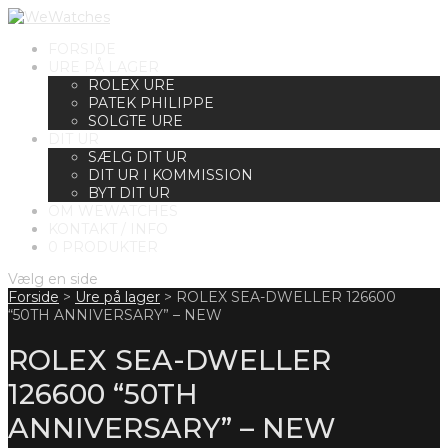
FORSIDE
URE PÅ LAGER
ROLEX URE
PATEK PHILIPPE
SOLGTE URE
DIT UR
SÆLG DIT UR
DIT UR I KOMMISSION
BYT DIT UR
OM WEWATCHES
KONTAKT / INFO
0 PRODUKTER
Vælg en side
Forside
>
Ure på lager
>
ROLEX SEA-DWELLER 126600
“50TH ANNIVERSARY” – NEW
ROLEX SEA-DWELLER
126600 “50TH
ANNIVERSARY” – NEW