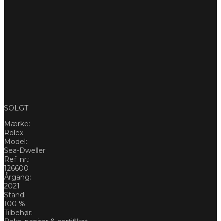
SOLGT
Mærke:
Rolex
Model:
Sea-Dweller
Ref. nr.:
126600
Årgang:
2021
Stand:
100 %
Tilbehør: