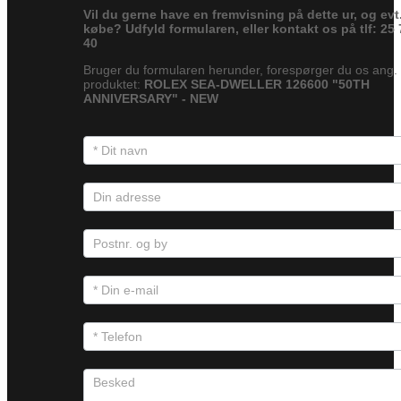
Vil du gerne have en fremvisning på dette ur, og evt
købe? Udfyld formularen, eller kontakt os på tlf: 25 
40
Bruger du formularen herunder, forespørger du os ang.
produktet:
ROLEX SEA-DWELLER 126600 "50TH
ANNIVERSARY" - NEW