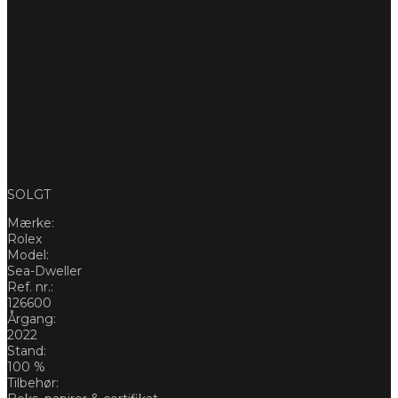
SOLGT
Mærke:
Rolex
Model:
Sea-Dweller
Ref. nr.:
126600
Årgang:
2022
Stand:
100 %
Tilbehør: