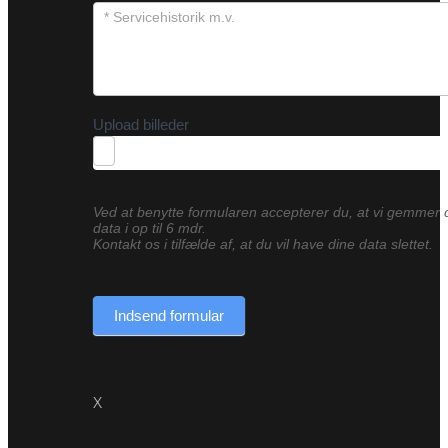
Upload billeder
Ved at benytte formularen accepterer du, at vi gemmer 
data i op til 6 mdr.
Kontakt os i tilfælde af, at du vil have dine data slettet.
Indsend formular
X