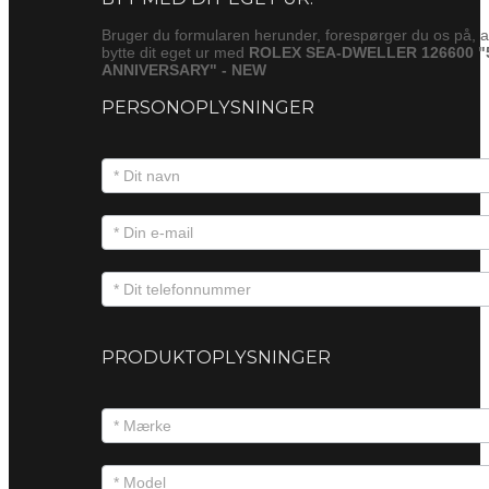
Bruger du formularen herunder, forespørger du os på, a
bytte dit eget ur med
ROLEX SEA-DWELLER 126600 "
ANNIVERSARY" - NEW
PERSONOPLYSNINGER
PRODUKTOPLYSNINGER