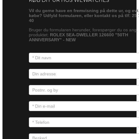
Vil du gerne have en fremvisning på dette ur, og evt
købe? Udfyld formularen, eller kontakt os på tlf: 25 
40
Bruger du formularen herunder, forespørger du os ang.
produktet:
ROLEX SEA-DWELLER 126600 "50TH
ANNIVERSARY" - NEW