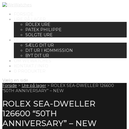
FORSIDE
URE PÅ LAGER
ROLEX URE
PATEK PHILIPPE
SOLGTE URE
DIT UR
SÆLG DIT UR
DIT UR I KOMMISSION
BYT DIT UR
OM WEWATCHES
KONTAKT / INFO
0 PRODUKTER
Vælg en side
Forside
>
Ure på lager
>
ROLEX SEA-DWELLER 126600
“50TH ANNIVERSARY” – NEW
ROLEX SEA-DWELLER
126600 “50TH
ANNIVERSARY” – NEW