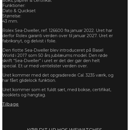
Boks, papirer & certifikat
Funktioner:
Dato & Quickset
Størrelse:
43 mm.
Rolex Sea-Dweller, ref. 126600 fra januar 2022. Uret har
derfor Rolex garanti verden over til januar 2027. Uret er
fabriksnyt, og delvist i folie.
Den flotte Sea-Dweller blev introduceret på Basel
World i 2017 som 50 års jubilæums model. Den røde
skrift “Sea-Dweller” i uret er det der gør den helt
special. Et ur med ventelister verden over.
Uret kommer med det opgraderede Cal. 3235 værk, og
har fået glidelock funktion.
Uret kommer som et fuldt sæt, med bokse, certifikat,
booklets og hangtag.
Tilbage
Forespørg
KØB DIT UR HOS WEWATCHES