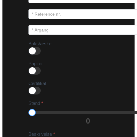
Boks/æske
Papirer
Certifikat
Stand
*
0
Beskrivelse
*