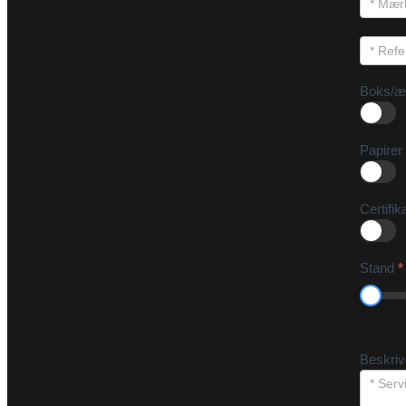
Boks/æ
Papirer
Certifik
Stand
*
Beskri