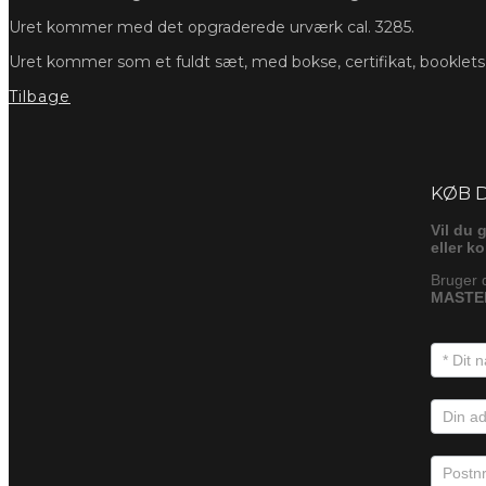
Uret kommer med det opgraderede urværk cal. 3285.
Uret kommer som et fuldt sæt, med bokse, certifikat, booklet
Tilbage
Foresp
KØB 
Vil du 
eller k
Bruger 
MASTER