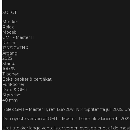
SOLGT
Mærke:
Rolex
Model:
GMT - Master II
Ref. nr.:
126720VTNR
Årgang:
2025
Stand:
100 %
Tilbehør:
Boks, papirer & certifikat
Funktioner:
Dato & GMT
Størrelse:
40 mm.
Rolex GMT – Master II, ref. 126720VTNR “Sprite” fra juli 2025. Ure
Den nyeste version af GMT – Master II som blev lanceret i 2022
Uret trækker lange ventelister verden over, og er et af de mes