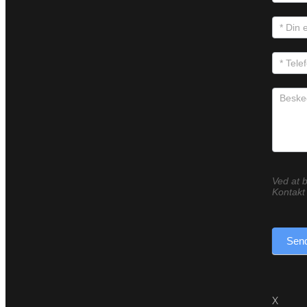
Ved at b
Kontakt 
Send
X