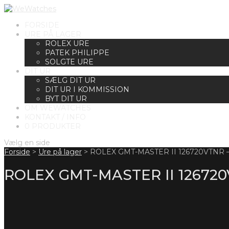
FORSIDE
URE PÅ LAGER
ROLEX URE
PATEK PHILIPPE
SOLGTE URE
DIT UR
SÆLG DIT UR
DIT UR I KOMMISSION
BYT DIT UR
OM WEWATCHES
KONTAKT / INFO
0 PRODUKTER
Vælg en side
Forside
>
Ure på lager
>
ROLEX GMT-MASTER II 126720VTNR 
ROLEX GMT-MASTER II 126720