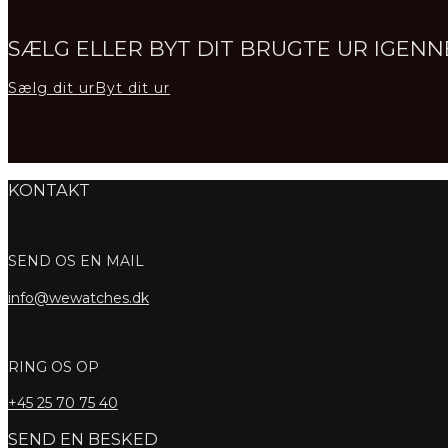
SÆLG ELLER BYT DIT BRUGTE UR IGE
Sælg dit ur
Byt dit ur
KONTAKT
SEND OS EN MAIL
info@wewatches.dk
RING OS OP
+45
25 70 75 40
SEND EN BESKED