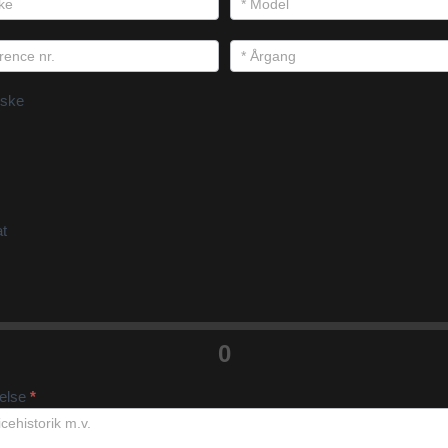
ske
at
0
velse
*