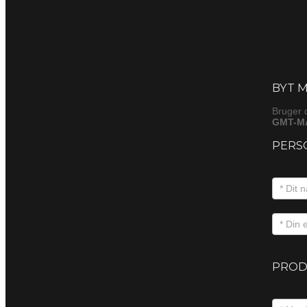
Byt
(produkt
BYT M
Bruger 
GMT-MA
PERS
PROD