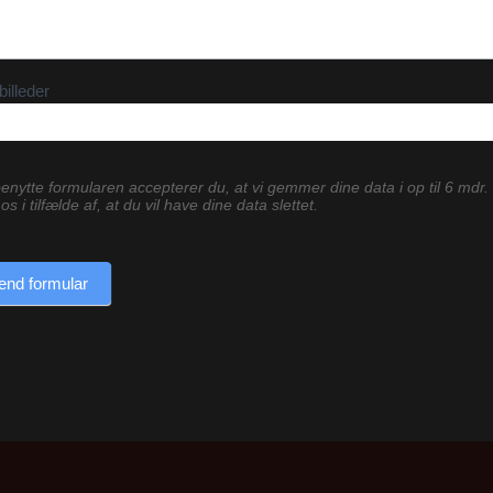
billeder
enytte formularen accepterer du, at vi gemmer dine data i op til 6 mdr.
os i tilfælde af, at du vil have dine data slettet.
end formular