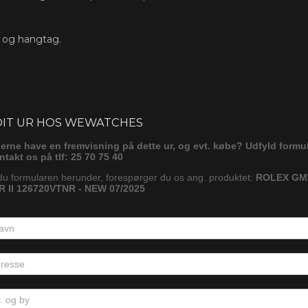
s og hangtag.
ørg
DIT UR HOS WEWATCHES
gerne have en fremvisning på dette ur, og evt. købe? Udfyld formu
ontakt os på tlf: 25 70 75 40
du formularen herunder, forespørger du os ang. produktet:
ROLEX GM
 II 126720VTNR - NEW 07/2025