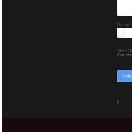
Upload 
Ved at b
Kontakt 
Inds
X