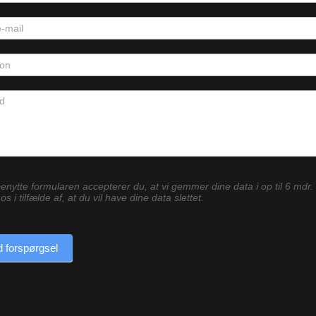
enytte formularen accepterer du, at vi gemmer dine data i op til 6 mdr.
os i tilfælde af, at du vil have dine data slettet.
 forspørgsel