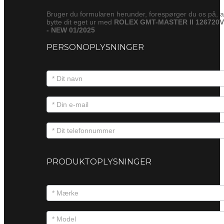
Bruger du formularen herunder, forespørger du os på, a
bytte dit eget ur med
ROLEX GMT-MASTER II 126720
- NEW 01/2025
PERSONOPLYSNINGER
PRODUKTOPLYSNINGER