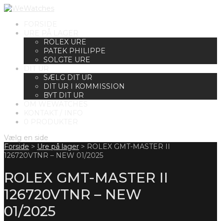
FORSIDE
URE PÅ LAGER
ROLEX URE
PATEK PHILIPPE
SOLGTE URE
DIT UR
SÆLG DIT UR
DIT UR I KOMMISSION
BYT DIT UR
OM WEWATCHES
KONTAKT / INFO
0 PRODUKTER
Vælg en side
Forside
>
Ure på lager
>
ROLEX GMT-MASTER II
126720VTNR – NEW 01/2025
ROLEX GMT-MASTER II
126720VTNR – NEW
01/2025