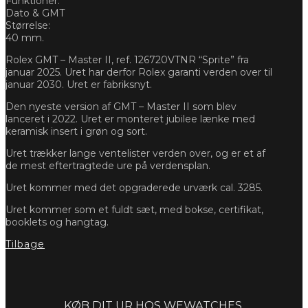
Funktioner:
Dato & GMT
Størrelse:
40 mm.
Rolex GMT – Master II, ref. 126720VTNR “Sprite” fra
januar 2025. Uret har derfor Rolex garanti verden over til
januar 2030. Uret er fabriksnyt.
Den nyeste version af GMT – Master II som blev
lanceret i 2022. Uret er monteret jubilee lænke med
keramisk insert i grøn og sort.
Uret trækker lange ventelister verden over, og er et af
de mest eftertragtede ure på verdensplan.
Uret kommer med det opgraderede urværk cal. 3285.
Uret kommer som et fuldt sæt, med bokse, certifikat,
booklets og hangtag.
Tilbage
Forespørg
KØB DIT UR HOS WEWATCHES