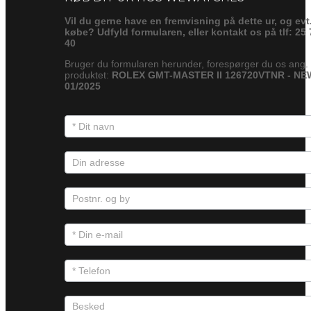
Vil du gerne have en fremvisning på dette ur, og evt
købe? Udfyld formularen, eller kontakt os på tlf: 25 
40
Bruger du formularen herunder, forespørger du os ang.
produktet:
ROLEX GMT-MASTER II 126720VTNR - NE
01/2025