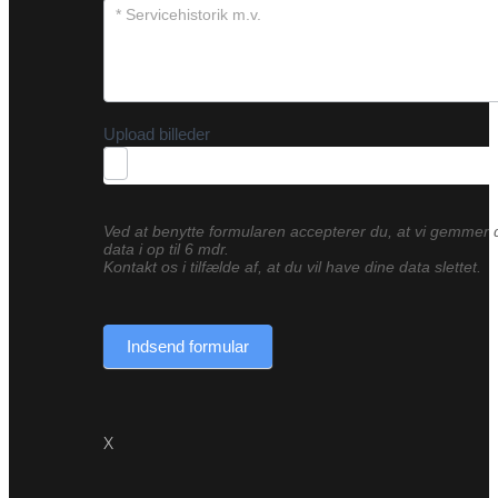
Upload billeder
Ved at benytte formularen accepterer du, at vi gemmer 
data i op til 6 mdr.
Kontakt os i tilfælde af, at du vil have dine data slettet.
Indsend formular
X