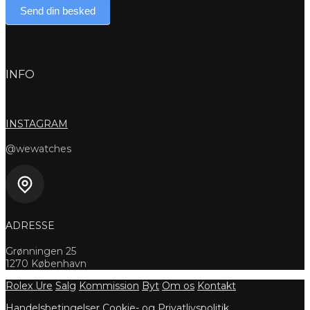
Send din besked
INFO
INSTAGRAM
@wewatches
ADRESSE
Grønningen 25
1270 København
Rolex Ure
Salg
Kommission
Byt
Om os
Kontakt
Handelsbetingelser
Cookie- og Privatlivspolitik