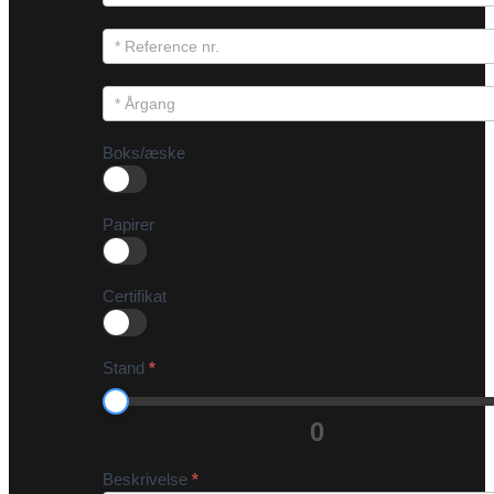
Boks/æske
Papirer
Certifikat
Stand
*
0
Beskrivelse
*