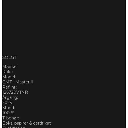
SOLGT
Mærke:
Rolex
Model:
GMT - Master II
Ref. nr.:
126720VTNR
Årgang:
2025
Stand:
100 %
Tilbehør:
Boks, papirer & certifikat