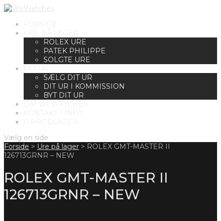
FORSIDE
URE PÅ LAGER
ROLEX URE
PATEK PHILIPPE
SOLGTE URE
DIT UR
SÆLG DIT UR
DIT UR I KOMMISSION
BYT DIT UR
OM WEWATCHES
KONTAKT / INFO
0 PRODUKTER
Vælg en side
Forside
>
Ure på lager
>
ROLEX GMT-MASTER II
126713GRNR – NEW
ROLEX GMT-MASTER II
126713GRNR – NEW