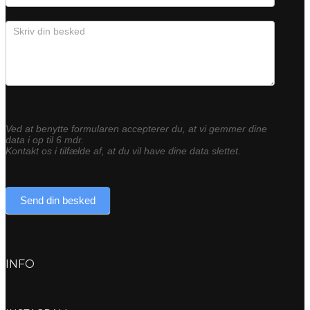
Ved at benytte formularen accepterer du, at vi gemmer dine
data i op til 6 mdr.
Kontakt os i tilfælde af, at du vil have dine data slettet.
Send din besked
INFO