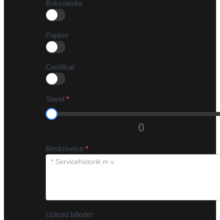
Boks/æske
Papirer
Certifikat
Stand
*
0
Beskrivelse
*
Upload billeder