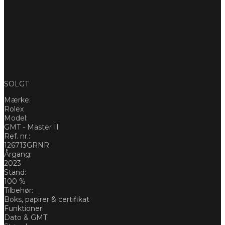
SOLGT
Mærke:
Rolex
Model:
GMT - Master II
Ref. nr.:
126713GRNR
Årgang:
2023
Stand:
100 %
Tilbehør:
Boks, papirer & certifikat
Funktioner:
Dato & GMT