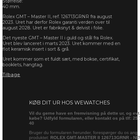
Størrelse:
40 mm.
Rolex GMT – Master II, ref. 126713GRNR fra august
2023. Uret har derfor Rolex garanti verden over til
august 2028. Uret er fabriksnyt & delvist i folie.
Det nyeste GMT – Master II i guld og stål fra Rolex.
Uret blev lanceret i marts 2023. Uret kommer med en
flot keramisk insert i sort & grå.
Uret kommer som et fuldt sæt, med bokse, certifikat,
booklets, hangtag.
Tilbage
Forespørg
KØB DIT UR HOS WEWATCHES
Vil du gerne have en fremvisning på dette ur, og evt
købe? Udfyld formularen, eller kontakt os på tlf: 25 
40
Bruger du formularen herunder, forespørger du os ang.
produktet:
ROLEX GMT-MASTER II 126713GRNR - N