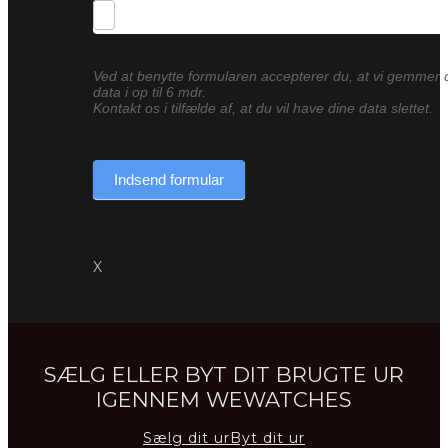
Ved at benytte formularen accepterer du, at vi gemmer 
data i op til 6 mdr.
Kontakt os i tilfælde af, at du vil have dine data slettet.
Indsend formular
X
SÆLG ELLER BYT DIT BRUGTE UR
IGENNEM WEWATCHES
Sælg dit ur
Byt dit ur