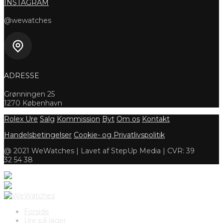
INSTAGRAM
@wewatches
ADRESSE
Grønningen 25
1270 København
Rolex Ure
Salg
Kommission
Byt
Om os
Kontakt
Handelsbetingelser
Cookie- og Privatlivspolitik
@ 2021 WeWatches | Lavet af StepUp Media | CVR: 39
32 54 38
Forside
Ure på lager