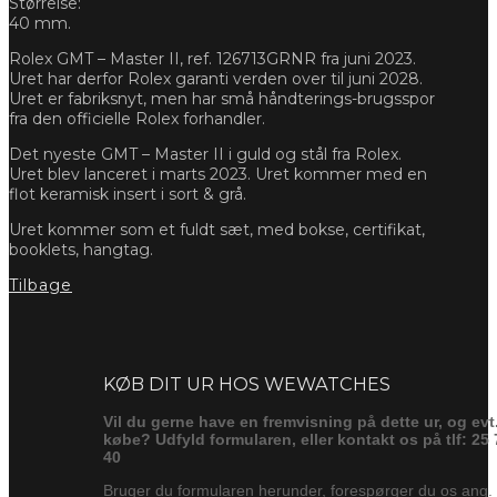
Størrelse:
40 mm.
Rolex GMT – Master II, ref. 126713GRNR fra juni 2023.
Uret har derfor Rolex garanti verden over til juni 2028.
Uret er fabriksnyt, men har små håndterings-brugsspor
fra den officielle Rolex forhandler.
Det nyeste GMT – Master II i guld og stål fra Rolex.
Uret blev lanceret i marts 2023. Uret kommer med en
flot keramisk insert i sort & grå.
Uret kommer som et fuldt sæt, med bokse, certifikat,
booklets, hangtag.
Tilbage
Forespørg
KØB DIT UR HOS WEWATCHES
Vil du gerne have en fremvisning på dette ur, og evt
købe? Udfyld formularen, eller kontakt os på tlf: 25 
40
Bruger du formularen herunder, forespørger du os ang.