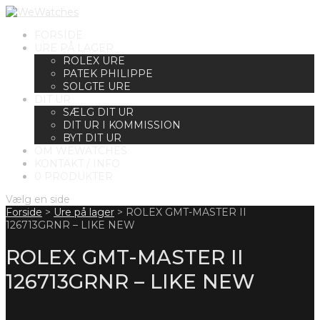
FORSIDE
URE PÅ LAGER
ROLEX URE
PATEK PHILIPPE
SOLGTE URE
DIT UR
SÆLG DIT UR
DIT UR I KOMMISSION
BYT DIT UR
OM WEWATCHES
KONTAKT / INFO
0 PRODUKTER
Vælg en side
Forside
>
Ure på lager
>
ROLEX GMT-MASTER II
126713GRNR – LIKE NEW
ROLEX GMT-MASTER II
126713GRNR – LIKE NEW