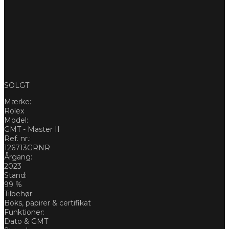
SOLGT
Mærke:
Rolex
Model:
GMT - Master II
Ref. nr.:
126713GRNR
Årgang:
2023
Stand:
99 %
Tilbehør:
Boks, papirer & certifikat
Funktioner:
Dato & GMT