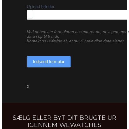
Upload billeder
Ved at benytte formularen accepterer du, at vi gemmer 
data i op til 6 mdr.
Kontakt os i tilfælde af, at du vil have dine data slettet.
Indsend formular
X
SÆLG ELLER BYT DIT BRUGTE UR
IGENNEM WEWATCHES