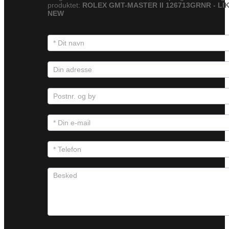
produktet:
ROLEX GMT-MASTER II 126713GRNR - LI
NEW