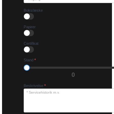
Boks/æske
Papirer
Certifikat
Stand
*
0
Beskrivelse
*