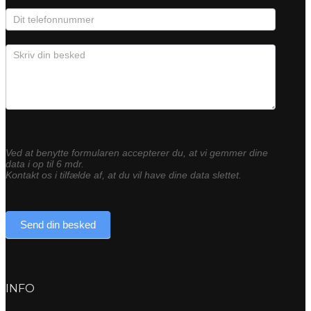
Ved at benytte formularen accepterer du, at vi gemmer dine
data i op til 6 mdr.
Kontakt os i tilfælde af, at du vil have dine data slettet.
Send din besked
INFO