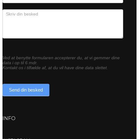
Ved at benytte formularen accepterer du, at vi gemmer dine
data i op til 6 mdr.
Kontakt os i tilfælde af, at du vil have dine data slettet.
Send din besked
INFO