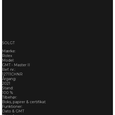
SOLGT
Mærke:
Rolex
Model:
GMT - Master II
Ref. nr.:
12711CHNR
Årgang:
2021
Stand:
100 %
Tilbehør:
Boks, papirer & certifikat
Funktioner:
Dato & GMT