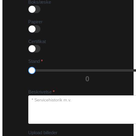
Boks/æske
Papirer
Certifikat
Stand
*
0
Beskrivelse
*
Upload billeder