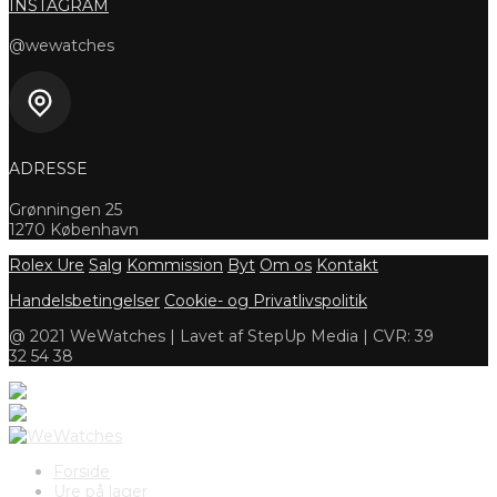
INSTAGRAM
@wewatches
ADRESSE
Grønningen 25
1270 København
Rolex Ure
Salg
Kommission
Byt
Om os
Kontakt
Handelsbetingelser
Cookie- og Privatlivspolitik
@ 2021 WeWatches | Lavet af StepUp Media | CVR: 39
32 54 38
Forside
Ure på lager