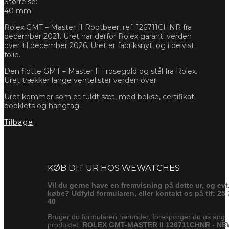
Størrelse:
40 mm.
Rolex GMT – Master II Rootbeer, ref. 126711CHNR fra
december 2021. Uret har derfor Rolex garanti verden
over til december 2026. Uret er fabriksnyt, og i delvist
folie.
Den flotte GMT – Master II i rosegold og stål fra Rolex.
Uret trækker lange ventelister verden over.
Uret kommer som et fuldt sæt, med bokse, certifikat,
booklets og hangtag.
Tilbage
Forespørg
KØB DIT UR HOS WEWATCHES
Vil du gerne have en fremvisning på dette ur, og evt
købe? Udfyld formularen, eller kontakt os på tlf: 25 
40
Bruger du formularen herunder, forespørger du os ang.
produktet:
ROLEX GMT-MASTER II 126711CHNR - NE