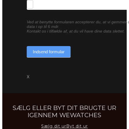
Ved at benytte formularen accepterer du, at vi gemmer 
data i op til 6 mdr.
Kontakt os i tilfælde af, at du vil have dine data slettet.
Indsend formular
X
SÆLG ELLER BYT DIT BRUGTE UR
IGENNEM WEWATCHES
Sælg dit ur
Byt dit ur