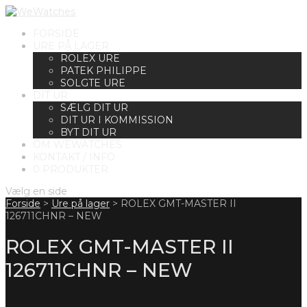
FORSIDE
URE PÅ LAGER
ROLEX URE
PATEK PHILIPPE
SOLGTE URE
DIT UR
SÆLG DIT UR
DIT UR I KOMMISSION
BYT DIT UR
OM WEWATCHES
KONTAKT / INFO
0 PRODUKTER
Vælg en side
Forside
>
Ure på lager
>
ROLEX GMT-MASTER II
126711CHNR – NEW
ROLEX GMT-MASTER II
126711CHNR – NEW