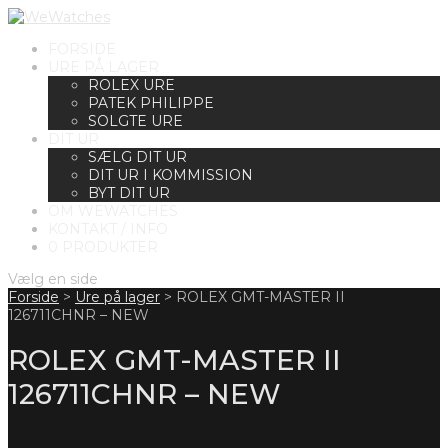
FORSIDE
URE PÅ LAGER
ROLEX URE
PATEK PHILIPPE
SOLGTE URE
DIT UR
SÆLG DIT UR
DIT UR I KOMMISSION
BYT DIT UR
OM WEWATCHES
KONTAKT / INFO
0 PRODUKTER
Vælg en side
Forside
>
Ure på lager
>
ROLEX GMT-MASTER II
126711CHNR – NEW
ROLEX GMT-MASTER II
126711CHNR – NEW