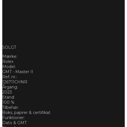
SOLGT
Mærke:
Rolex
Model:
GMT - Master II
Ref. nr.:
126711CHNR
Årgang:
2023
Stand:
100 %
Tilbehør:
Boks, papirer & certifikat
Funktioner:
Dato & GMT