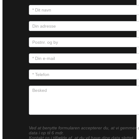
Ved at benytte formularen accepterer du, at vi gemmer 
data i op til 6 mdr.
Kontakt os i tilfælde af, at du vil have dine data slettet.