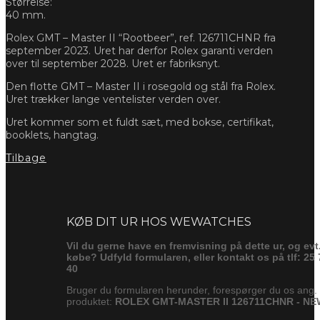
Størrelse:
40 mm.
Rolex GMT – Master II “Rootbeer”, ref. 126711CHNR fra
september 2023. Uret har derfor Rolex garanti verden
over til september 2028. Uret er fabriksnyt.
Den flotte GMT – Master II i rosegold og stål fra Rolex.
Uret trækker lange ventelister verden over.
Uret kommer som et fuldt sæt, med bokse, certifikat,
booklets, hangtag.
Tilbage
Forespørg
KØB DIT UR HOS WEWATCHES
Vil du gerne have en fremvisning på dette ur, og evt
købe? Udfyld formularen, eller kontakt os på tlf: 25 
40
Bruger du formularen herunder, forespørger du os ang.
produktet:
ROLEX GMT-MASTER II 126711CHNR - NE