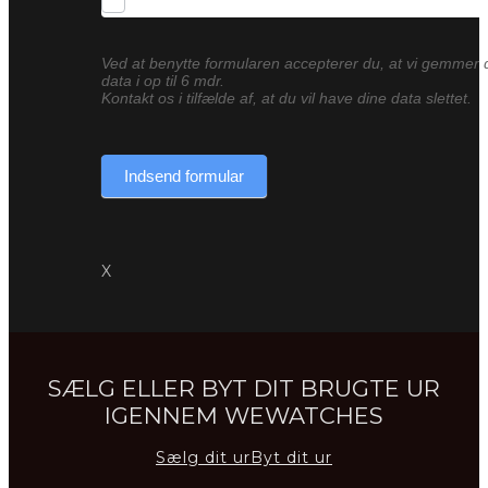
Ved at benytte formularen accepterer du, at vi gemmer 
data i op til 6 mdr.
Kontakt os i tilfælde af, at du vil have dine data slettet.
Indsend formular
X
SÆLG ELLER BYT DIT BRUGTE UR
IGENNEM WEWATCHES
Sælg dit ur
Byt dit ur