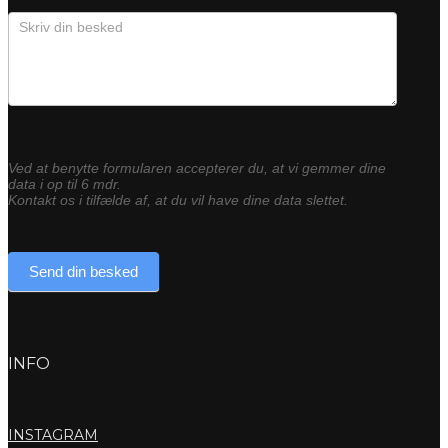
Ved at benytte formularen accepterer du, at vi gemmer dine
data i op til 6 mdr.
Kontakt os i tilfælde af, at du vil have dine data slettet.
Send din besked
INFO
INSTAGRAM