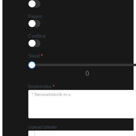
Papirer
Certifikat
Stand
*
0
Beskrivelse
*
Upload billeder