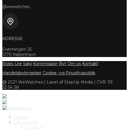
@wewatches
ADRESSE
Grønningen 25
1270 København
Rolex Ure
Salg
Kommission
Byt
Om os
Kontakt
Handelsbetingelser
Cookie- og Privatlivspolitik
@ 2021 WeWatches | Lavet af StepUp Media | CVR: 39
32 54 38
Forside
Ure på lager
Rolex ure