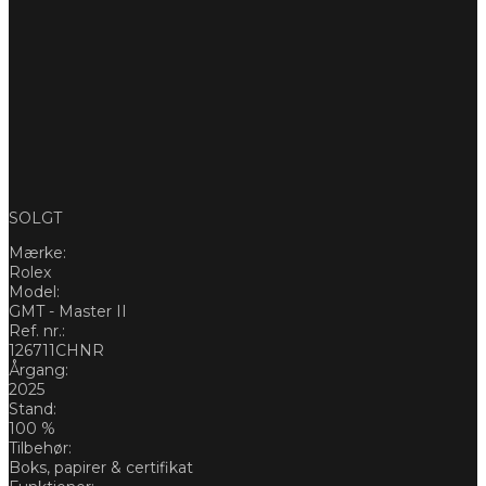
SOLGT
Mærke:
Rolex
Model:
GMT - Master II
Ref. nr.:
126711CHNR
Årgang:
2025
Stand:
100 %
Tilbehør:
Boks, papirer & certifikat