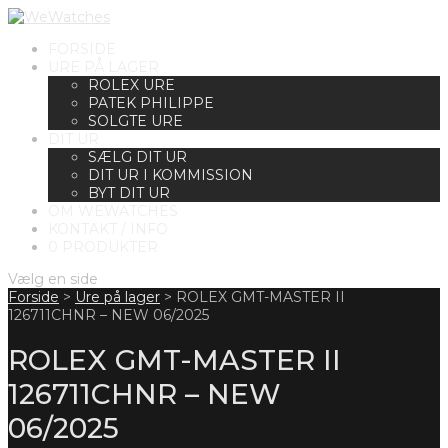
FORSIDE
URE PÅ LAGER
ROLEX URE
PATEK PHILIPPE
SOLGTE URE
DIT UR
SÆLG DIT UR
DIT UR I KOMMISSION
BYT DIT UR
OM WEWATCHES
KONTAKT / INFO
0 PRODUKTER
Vælg en side
Forside
>
Ure på lager
>
ROLEX GMT-MASTER II
126711CHNR – NEW 06/2025
ROLEX GMT-MASTER II
126711CHNR – NEW
06/2025