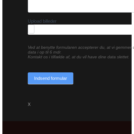
Upload billeder
Ved at benytte formularen accepterer du, at vi gemmer 
data i op til 6 mdr.
Kontakt os i tilfælde af, at du vil have dine data slettet.
Indsend formular
X