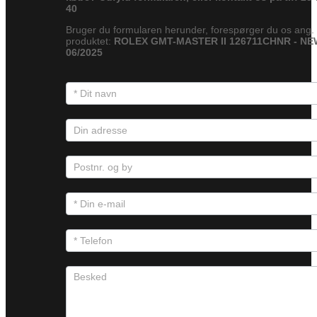
40
Bruger du formularen herunder, forespørger du os ang.
produktet:
ROLEX GMT-MASTER II 126711CHNR - NE
06/2025