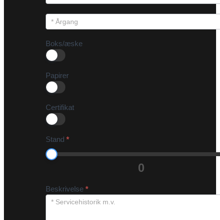
Boks/æske
Papirer
Certifikat
Stand
*
0
Beskrivelse
*