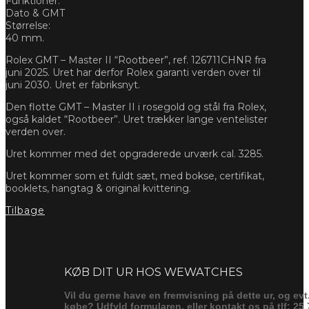
Funktioner:
Dato & GMT
Størrelse:
40 mm.
Rolex GMT – Master II “Rootbeer”, ref. 126711CHNR fra
juni 2025. Uret har derfor Rolex garanti verden over til
juni 2030. Uret er fabriksnyt.
Den flotte GMT – Master II i rosegold og stål fra Rolex,
også kaldet “Rootbeer”. Uret trækker lange ventelister
verden over.
Uret kommer med det opgraderede urværk cal. 3285.
Uret kommer som et fuldt sæt, med bokse, certifikat,
booklets, hangtag & original kvittering.
Tilbage
Forespørg
KØB DIT UR HOS WEWATCHES
Vil du gerne have en fremvisning på dette ur, og evt
købe? Udfyld formularen, eller kontakt os på tlf: 25 