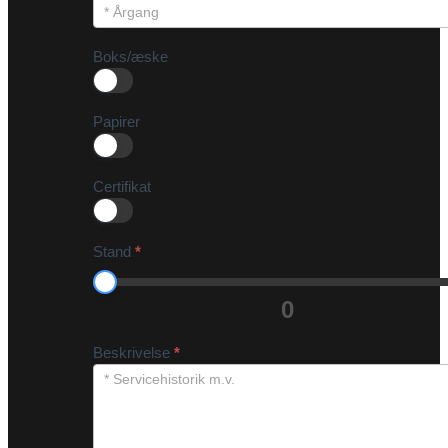
Boks/æske
Papirer
Certifikat
Stand
*
0
Beskrivelse
*