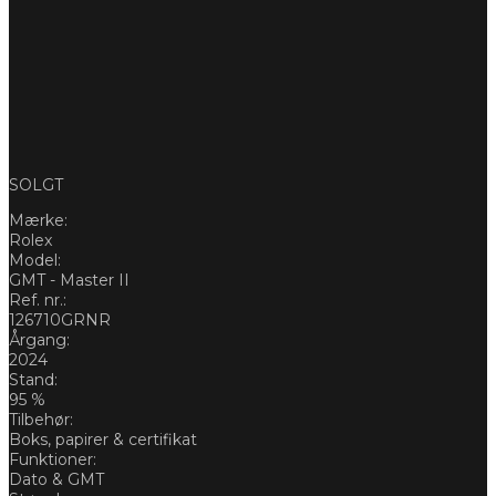
SOLGT
Mærke:
Rolex
Model:
GMT - Master II
Ref. nr.:
126710GRNR
Årgang:
2024
Stand:
95 %
Tilbehør:
Boks, papirer & certifikat
Funktioner:
Dato & GMT