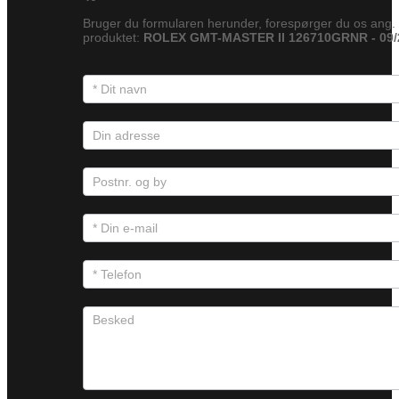
Bruger du formularen herunder, forespørger du os ang.
produktet:
ROLEX GMT-MASTER II 126710GRNR - 09/