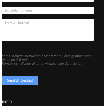
Ved at benytte formularen accepterer du, at vi gemmer dine
data i op til 6 mdr.
Kontakt os i tilfælde af, at du vil have dine data slettet.
Send din besked
INFO