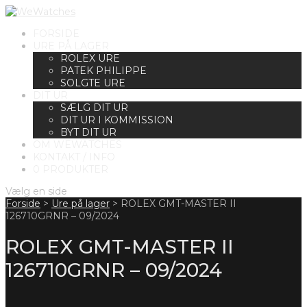
FORSIDE
URE PÅ LAGER
ROLEX URE
PATEK PHILIPPE
SOLGTE URE
DIT UR
SÆLG DIT UR
DIT UR I KOMMISSION
BYT DIT UR
OM WEWATCHES
KONTAKT / INFO
0 PRODUKTER
Vælg en side
Forside
>
Ure på lager
>
ROLEX GMT-MASTER II
126710GRNR – 09/2024
ROLEX GMT-MASTER II
126710GRNR – 09/2024