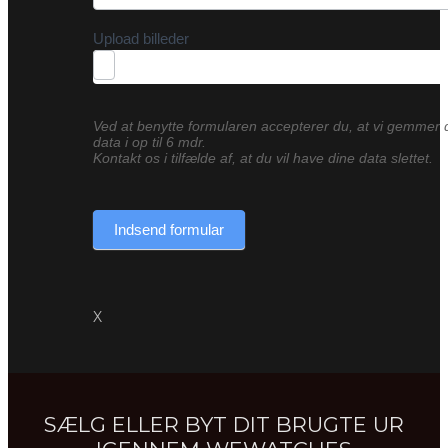
Upload billeder
Ved at benytte formularen accepterer du, at vi gemmer 
data i op til 6 mdr.
Kontakt os i tilfælde af, at du vil have dine data slettet.
Indsend formular
X
SÆLG ELLER BYT DIT BRUGTE UR