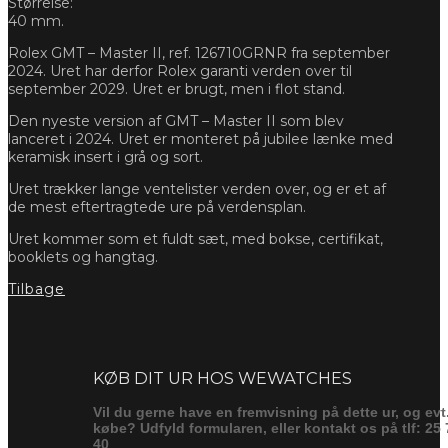
Størrelse:
40 mm.
Rolex GMT – Master II, ref. 126710GRNR fra september
2024. Uret har derfor Rolex garanti verden over til
september 2029. Uret er brugt, men i flot stand.
Den nyeste version af GMT – Master II som blev
lanceret i 2024. Uret er monteret på jubilee lænke med
keramisk insert i grå og sort.
Uret trækker lange ventelister verden over, og er et af
de mest eftertragtede ure på verdensplan.
Uret kommer som et fuldt sæt, med bokse, certifikat,
booklets og hangtag.
Tilbage
Forespørg
KØB DIT UR HOS WEWATCHES
Vil du gerne have en fremvisning på dette ur, og evt
købe? Udfyld formularen, eller kontakt os på tlf: 25 
40