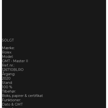
SOLGT
Mærke:
Rolex
Model:
GMT - Master II
Ref. nr.:
126710BLRO
Årgang:
2020
Stand:
100 %
Tilbehør:
Boks, papirer & certifikat
Funktioner:
Dato & GMT