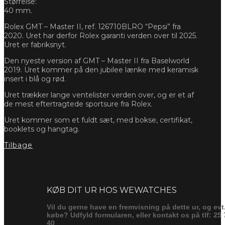
Størrelse:
40 mm.
Rolex GMT – Master II, ref. 126710BLRO “Pepsi” fra
2020. Uret har derfor Rolex garanti verden over til 2025.
Uret er fabriksnyt.
Den nyeste version af GMT – Master II fra Baselworld
2019. Uret kommer på den jubilee lænke med keramisk
insert i blå og rød.
Uret trækker lange ventelister verden over, og er et af
de mest eftertragtede sportsure fra Rolex.
Uret kommer som et fuldt sæt, med bokse, certifikat,
booklets og hangtag.
Tilbage
Forespørg
KØB DIT UR HOS WEWATCHES
Vil du gerne have en fremvisning på dette ur, og evt
købe? Udfyld formularen, eller kontakt os på tlf: 25 
40