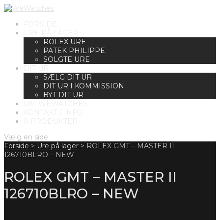
FORSIDE
URE PÅ LAGER
ROLEX URE
PATEK PHILIPPE
SOLGTE URE
DIT UR
SÆLG DIT UR
DIT UR I KOMMISSION
BYT DIT UR
OM WEWATCHES
KONTAKT / INFO
0 PRODUKTER
Vælg en side
Forside
>
Ure på lager
>
ROLEX GMT – MASTER II
126710BLRO – NEW
ROLEX GMT – MASTER II
126710BLRO – NEW