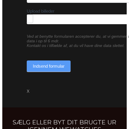
Upload billeder
Ved at benytte formularen accepterer du, at vi gemmer 
data i op til 6 mdr.
Kontakt os i tilfælde af, at du vil have dine data slettet.
Indsend formular
X
SÆLG ELLER BYT DIT BRUGTE UR