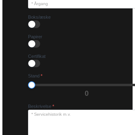
Boks/æske
Papirer
Certifikat
Stand
*
0
Beskrivelse
*