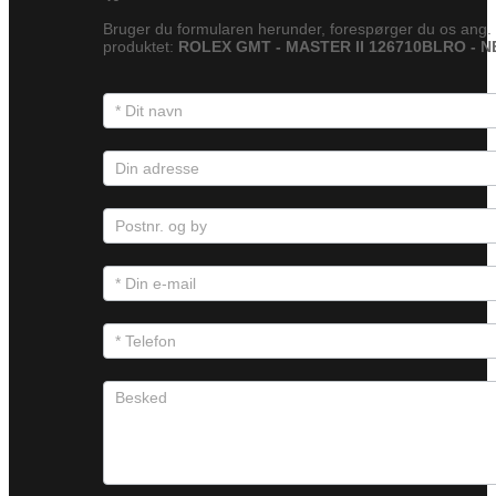
Bruger du formularen herunder, forespørger du os ang.
produktet:
ROLEX GMT - MASTER II 126710BLRO - 