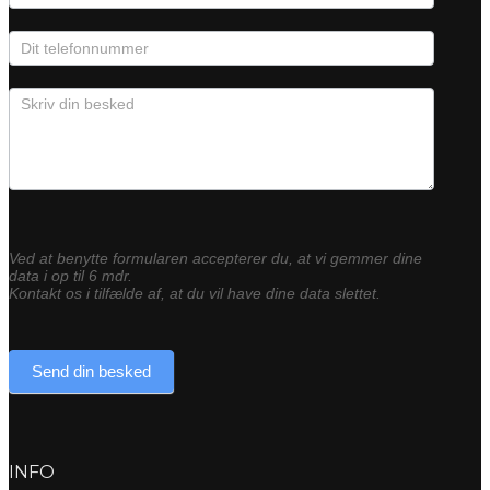
Ved at benytte formularen accepterer du, at vi gemmer dine
data i op til 6 mdr.
Kontakt os i tilfælde af, at du vil have dine data slettet.
Send din besked
INFO