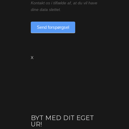
Kontakt os i tilfælde af, at du vil have
dine data slettet.
Send forspørgsel
X
BYT MED DIT EGET
Byt
UR!
(produkt)