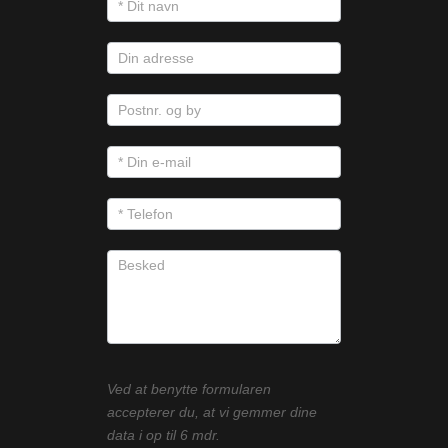
Ved at benytte formularen
accepterer du, at vi gemmer dine
data i op til 6 mdr.