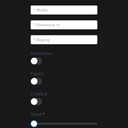
Boks/æske
Papirer
Certifikat
Stand
*