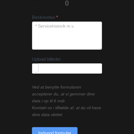
0
Beskrivelse
*
Upload billeder
Ved at benytte formularen
accepterer du, at vi gemmer dine
data i op til 6 mdr.
Kontakt os i tilfælde af, at du vil have
dine data slettet.
Indsend formular