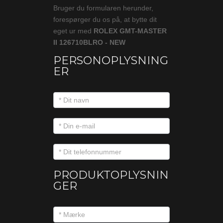
Bruger du formularen herunder,
forespørger du os på, at bytte dit
eget ur med
ROLEX GMT-MASTER
II 126710BLRO - NEW
PERSONOPLYSNING
ER
PRODUKTOPLYSNIN
GER