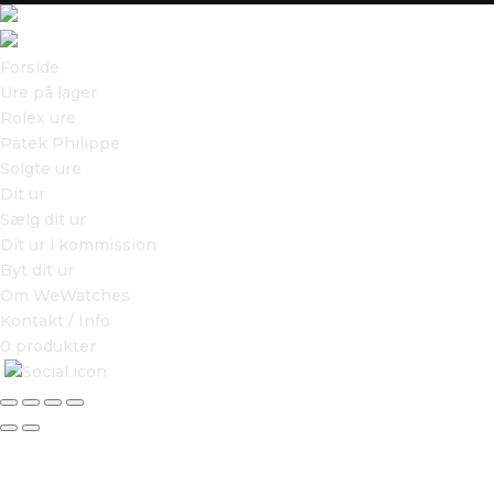
Forside
Ure på lager
Rolex ure
Patek Philippe
Solgte ure
Dit ur
Sælg dit ur
Dit ur i kommission
Byt dit ur
Om WeWatches
Kontakt / Info
0 produkter