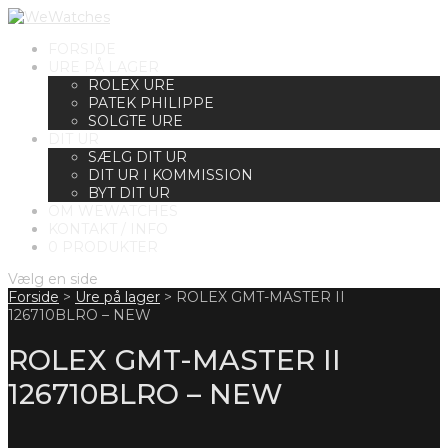
FORSIDE
URE PÅ LAGER
ROLEX URE
PATEK PHILIPPE
SOLGTE URE
DIT UR
SÆLG DIT UR
DIT UR I KOMMISSION
BYT DIT UR
OM WEWATCHES
KONTAKT / INFO
0 PRODUKTER
Vælg en side
Forside
>
Ure på lager
>
ROLEX GMT-MASTER II
126710BLRO – NEW
ROLEX GMT-MASTER II
126710BLRO – NEW