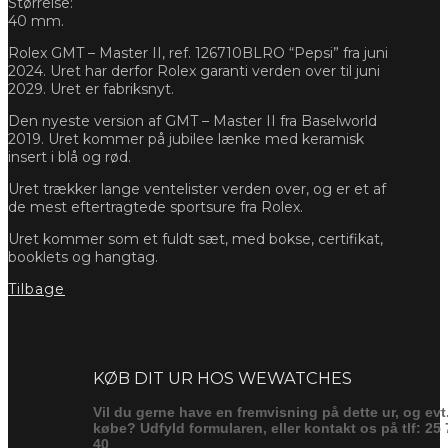
Størrelse:
40 mm.
Rolex GMT – Master II, ref. 126710BLRO “Pepsi” fra juni
2024. Uret har derfor Rolex garanti verden over til juni
2029. Uret er fabriksnyt.
Den nyeste version af GMT – Master II fra Baselworld
2019. Uret kommer på jubilee lænke med keramisk
insert i blå og rød.
Uret trækker lange ventelister verden over, og er et af
de mest eftertragtede sportsure fra Rolex.
Uret kommer som et fuldt sæt, med bokse, certifikat,
booklets og hangtag.
Tilbage
Forespørg
KØB DIT UR HOS WEWATCHES
Vil du gerne have en fremvisning på dette ur, og evt
købe? Udfyld formularen, eller kontakt os på tlf: 25 
40