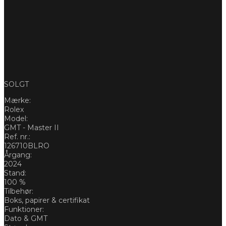
SOLGT
Mærke:
Rolex
Model:
GMT - Master II
Ref. nr.:
126710BLRO
Årgang:
2024
Stand:
100 %
Tilbehør:
Boks, papirer & certifikat
Funktioner:
Dato & GMT