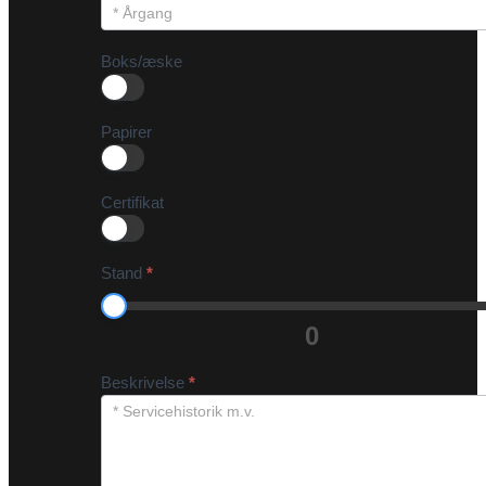
Boks/æske
Papirer
Certifikat
Stand
*
0
Beskrivelse
*