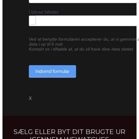
Upload billeder
Ved at benytte formularen accepterer du, at vi gemmer 
data i op til 6 mdr.
Kontakt os i tilfælde af, at du vil have dine data slettet.
Indsend formular
X
SÆLG ELLER BYT DIT BRUGTE UR