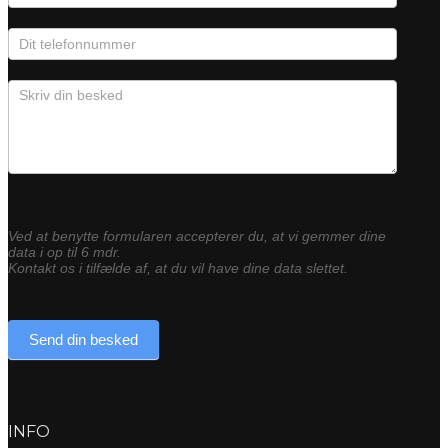
Ved at benytte formularen accepterer du, at vi gemmer dine
data i op til 6 mdr.
Kontakt os i tilfælde af, at du vil have dine data slettet.
Send din besked
INFO