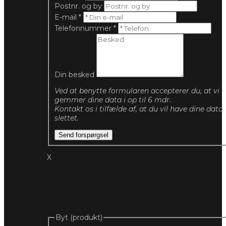
Postnr. og by
E-mail
*
Telefonnummer
*
Din besked
Ved at benytte formularen accepterer du, at vi
gemmer dine data i op til 6 mdr.
Kontakt os i tilfælde af, at du vil have dine data
slettet.
Send forspørgsel
X
Byt (produkt)