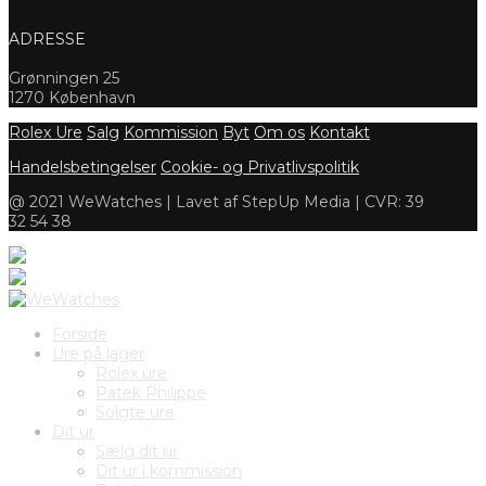
ADRESSE
Grønningen 25
1270 København
Rolex Ure
Salg
Kommission
Byt
Om os
Kontakt
Handelsbetingelser
Cookie- og Privatlivspolitik
@ 2021 WeWatches | Lavet af StepUp Media | CVR: 39
32 54 38
Forside
Ure på lager
Rolex ure
Patek Philippe
Solgte ure
Dit ur
Sælg dit ur
Dit ur i kommission