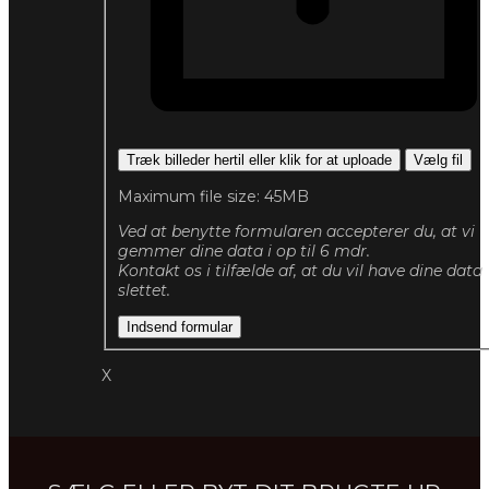
Træk billeder hertil eller klik for at uploade
Vælg fil
Maximum file size: 45MB
Ved at benytte formularen accepterer du, at vi
gemmer dine data i op til 6 mdr.
Kontakt os i tilfælde af, at du vil have dine data
slettet.
Indsend formular
X