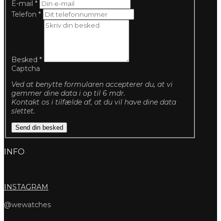
E-mail
*
Telefon
*
Besked
*
Captcha
Ved at benytte formularen accepterer du, at vi
gemmer dine data i op til 6 mdr.
Kontakt os i tilfælde af, at du vil have dine data
slettet.
Send din besked
INFO
INSTAGRAM
@wewatches