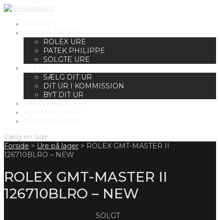
FORSIDE
URE PÅ LAGER
ROLEX URE
PATEK PHILIPPE
SOLGTE URE
DIT UR
SÆLG DIT UR
DIT UR I KOMMISSION
BYT DIT UR
OM WEWATCHES
KONTAKT / INFO
0 PRODUKTER
Vælg en side
Forside
>
Ure på lager
>
ROLEX GMT-MASTER II
126710BLRO – NEW
ROLEX GMT-MASTER II
126710BLRO – NEW
SOLGT