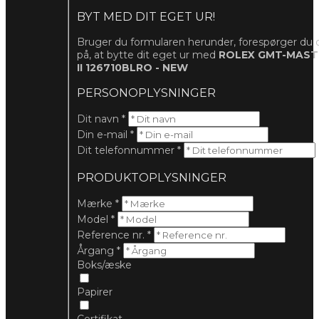
BYT MED DIT EGET UR!
Bruger du formularen herunder, forespørger du 
på, at bytte dit eget ur med
ROLEX GMT-MAST
II 126710BLRO - NEW
PERSONOPLYSNINGER
Dit navn
*
Din e-mail
*
Dit telefonnummer
*
PRODUKTOPLYSNINGER
Mærke
*
Model
*
Reference nr.
*
Årgang
*
Boks/æske
Papirer