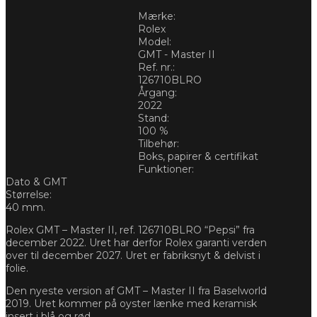
Mærke:
Rolex
Model:
GMT - Master II
Ref. nr.:
126710BLRO
Årgang:
2022
Stand:
100 %
Tilbehør:
Boks, papirer & certifikat
Funktioner:
Dato & GMT
Størrelse:
40 mm.
Rolex GMT – Master II, ref. 126710BLRO “Pepsi” fra
december 2022. Uret har derfor Rolex garanti verden
over til december 2027. Uret er fabriksnyt & delvist i
folie.
Den nyeste version af GMT – Master II fra Baselworld
2019. Uret kommer på oyster lænke med keramisk
insert i blå og rød.