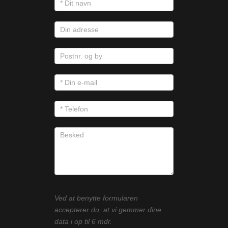
Ved at benytte formularen
accepterer du, at vi gemmer dine
data i op til 6 mdr.