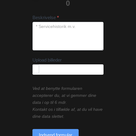
0
Beskrivelse
*
Upload billeder
Ved at benytte formularen
accepterer du, at vi gemmer dine
data i op til 6 mdr.
Kontakt os i tilfælde af, at du vil have
dine data slettet.
Indsend formular