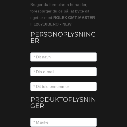
Bruger du formularen herunder,
forespørger du os på, at bytte dit
eget ur med
ROLEX GMT-MASTER
II 126710BLRO - NEW
PERSONOPLYSNING
ER
PRODUKTOPLYSNIN
GER