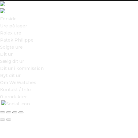
Forside
Ure på lager
Rolex ure
Patek Philippe
Solgte ure
Dit ur
Sælg dit ur
Dit ur i kommission
Byt dit ur
Om WeWatches
Kontakt / Info
0 produkter