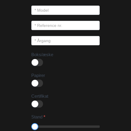
Boks/æske
Papirer
Certifikat
Stand
*