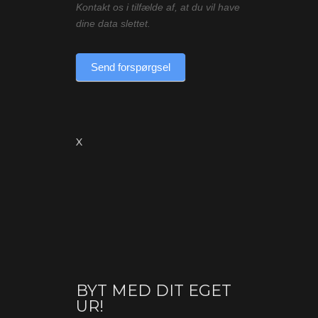
Kontakt os i tilfælde af, at du vil have
dine data slettet.
Send forspørgsel
X
BYT MED DIT EGET
Byt
UR!
(produkt)