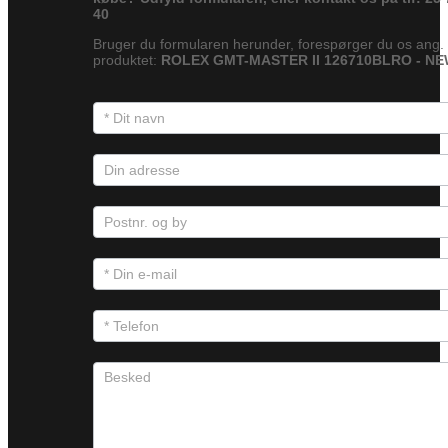
40
Bruger du formularen herunder, forespørger du os ang.
produktet:
ROLEX GMT-MASTER II 126710BLRO - N