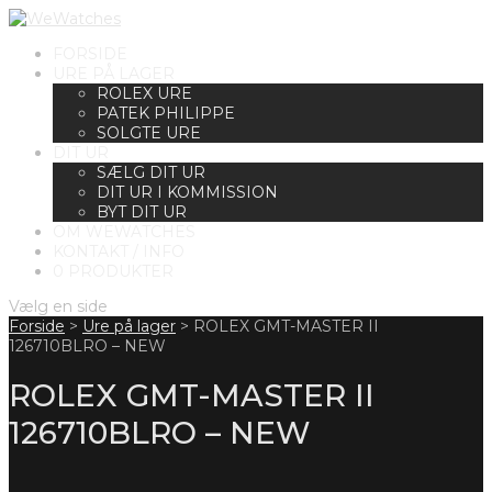
FORSIDE
URE PÅ LAGER
ROLEX URE
PATEK PHILIPPE
SOLGTE URE
DIT UR
SÆLG DIT UR
DIT UR I KOMMISSION
BYT DIT UR
OM WEWATCHES
KONTAKT / INFO
0 PRODUKTER
Vælg en side
Forside
>
Ure på lager
>
ROLEX GMT-MASTER II
126710BLRO – NEW
ROLEX GMT-MASTER II
126710BLRO – NEW