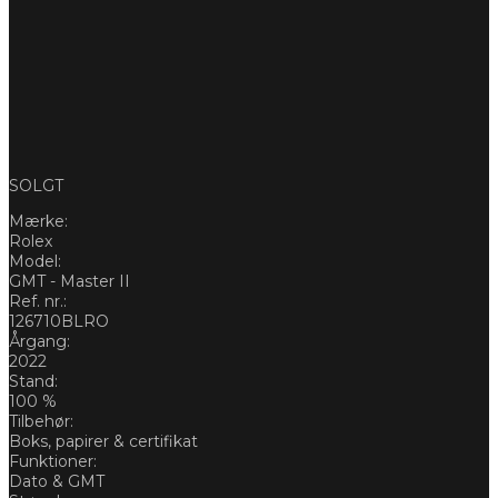
SOLGT
Mærke:
Rolex
Model:
GMT - Master II
Ref. nr.:
126710BLRO
Årgang:
2022
Stand:
100 %
Tilbehør:
Boks, papirer & certifikat
Funktioner:
Dato & GMT