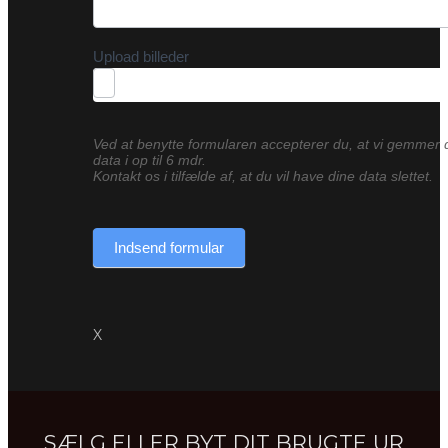
Upload billeder
Ved at benytte formularen accepterer du, at vi gemmer 
data i op til 6 mdr.
Kontakt os i tilfælde af, at du vil have dine data slettet.
Indsend formular
X
SÆLG ELLER BYT DIT BRUGTE UR