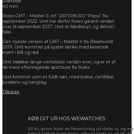
Størrelse:
40 mm.
Rolex GMT – Master II, ref. 126710BLRO “Pepsi” fra
september 2022. Uret har derfor Rolex garanti verden
over til september 2027. Uret er fabriksnyt, og delvist i
folie.
Den nyeste version af GMT – Master II fra Baselworld
2019. Uret kommer på oyster lænke med keramisk
insert i blå og rød.
Uret trækker lange ventelister verden over, og er et af
de mest eftertragtede sportsure fra Rolex.
Uret kommer som et fuldt sæt, med bokse, certifikat,
booklets og hangtag.
Tilbage
Forespørg
KØB DIT UR HOS WEWATCHES
Vil du gerne have en fremvisning på dette ur, og evt
købe? Udfyld formularen, eller kontakt os på tlf: 25 