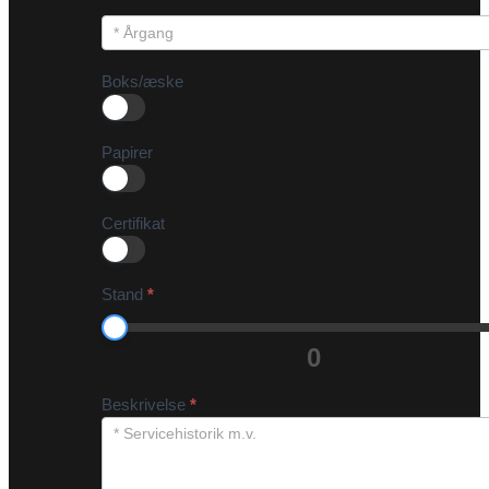
Boks/æske
Papirer
Certifikat
Stand
*
0
Beskrivelse
*