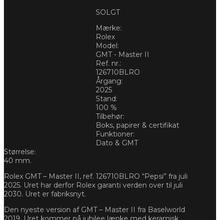
SOLGT
Mærke:
Rolex
Model:
GMT - Master II
Ref. nr.:
126710BLRO
Årgang:
2025
Stand:
100 %
Tilbehør:
Boks, papirer & certifikat
Funktioner:
Dato & GMT
Størrelse:
40 mm.
Rolex GMT – Master II, ref. 126710BLRO “Pepsi” fra juli
2025. Uret har derfor Rolex garanti verden over til juli
2030. Uret er fabriksnyt.
Den nyeste version af GMT – Master II fra Baselworld
2019. Uret kommer på jubilee lænke med keramisk