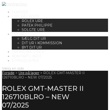
FORSIDE
URE PÅ LAGER
ROLEX URE
PATEK PHILIPPE
SOLGTE URE
DIT UR
SÆLG DIT UR
DIT UR I KOMMISSION
BYT DIT UR
OM WEWATCHES
KONTAKT / INFO
0 PRODUKTER
Vælg en side
Forside
>
Ure på lager
>
ROLEX GMT-MASTER II
126710BLRO – NEW 07/2025
ROLEX GMT-MASTER II
126710BLRO – NEW
07/2025