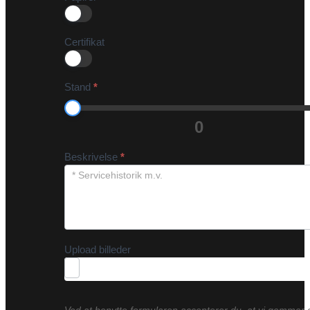
Certifikat
Stand
*
0
Beskrivelse
*
Upload billeder
Ved at benytte formularen accepterer du, at vi gemmer 