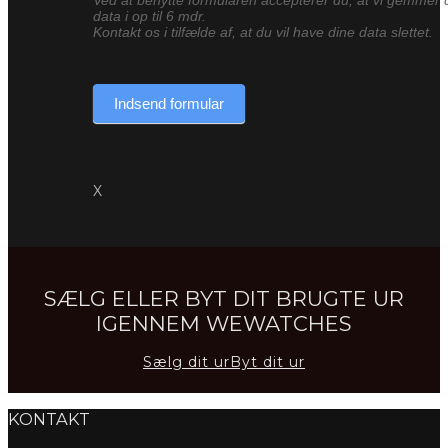
data i op til 6 mdr.
Kontakt os i tilfælde af, at du vil have dine data slettet.
Indsend formular
X
SÆLG ELLER BYT DIT BRUGTE UR
IGENNEM WEWATCHES
Sælg dit ur
Byt dit ur
KONTAKT