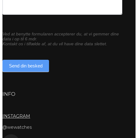
Ved at benytte formularen accepterer du, at vi gemmer dine
data i op til 6 mdr.
Kontakt os i tilfælde af, at du vil have dine data slettet.
Send din besked
INFO
INSTAGRAM
@wewatches