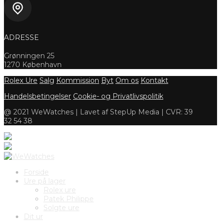
ADRESSE
Grønningen 25
1270 København
Rolex Ure
Salg
Kommission
Byt
Om os
Kontakt
Handelsbetingelser
Cookie- og Privatlivspolitik
@ 2021 WeWatches | Lavet af StepUp Media | CVR: 39
32 54 38
Forside
Ure på lager
Rolex ure
Patek Philippe
Solgte ure
Dit ur