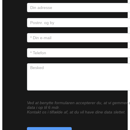
Ved at benytte formularen accepterer du, at vi gemmer 
data i op til 6 mdr.
Kontakt os i tilfælde af, at du vil have dine data slettet.