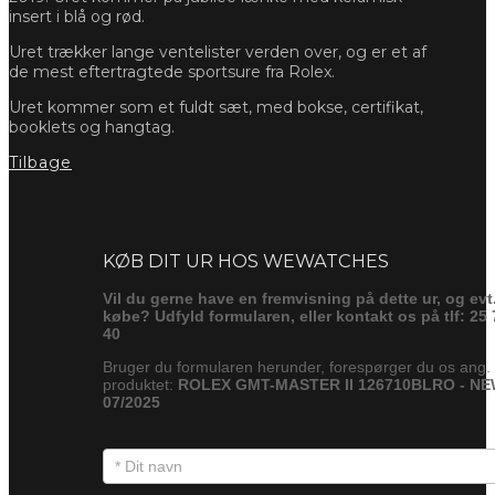
insert i blå og rød.
Uret trækker lange ventelister verden over, og er et af
de mest eftertragtede sportsure fra Rolex.
Uret kommer som et fuldt sæt, med bokse, certifikat,
booklets og hangtag.
Tilbage
Forespørg
KØB DIT UR HOS WEWATCHES
Vil du gerne have en fremvisning på dette ur, og evt
købe? Udfyld formularen, eller kontakt os på tlf: 25 
40
Bruger du formularen herunder, forespørger du os ang.
produktet:
ROLEX GMT-MASTER II 126710BLRO - N
07/2025