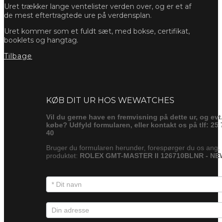
Uret trækker lange ventelister verden over, og er et af
de mest eftertragtede ure på verdensplan.
Uret kommer som et fuldt sæt, med bokse, certifikat,
booklets og hangtag.
Tilbage
Forespørg
KØB DIT UR HOS WEWATCHES
Vil du gerne have en fremvisning på dette ur, og evt
købe? Udfyld formularen, eller kontakt os på tlf: 25 
40
Bruger du formularen herunder, forespørger du os ang.
produktet:
ROLEX GMT-MASTER II 126710BLNR - NE