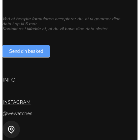
Ved at benytte formularen accepterer du, at vi gemmer dine
data i op til 6 mdr.
Kontakt os i tilfælde af, at du vil have dine data slettet.
Send din besked
INFO
INSTAGRAM
@wewatches