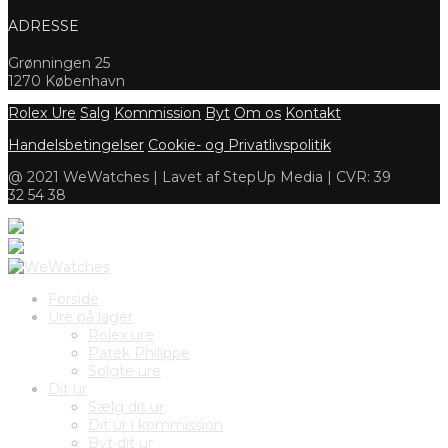
ADRESSE
Grønningen 25
1270 København
Rolex Ure
Salg
Kommission
Byt
Om os
Kontakt
Handelsbetingelser
Cookie- og Privatlivspolitik
@ 2021 WeWatches | Lavet af StepUp Media | CVR: 39
32 54 38
Forside
Ure på lager
Rolex ure
Patek Philippe
Solgte ure
Dit ur
Sælg dit ur
Dit ur i kommission
Byt dit ur