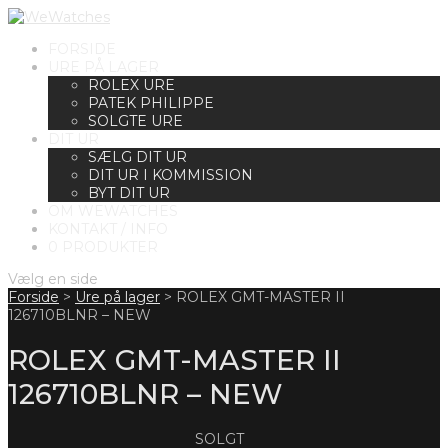
FORSIDE
URE PÅ LAGER
ROLEX URE
PATEK PHILIPPE
SOLGTE URE
DIT UR
SÆLG DIT UR
DIT UR I KOMMISSION
BYT DIT UR
OM WEWATCHES
KONTAKT / INFO
0 PRODUKTER
Vælg en side
Forside
>
Ure på lager
>
ROLEX GMT-MASTER II
126710BLNR – NEW
ROLEX GMT-MASTER II
126710BLNR – NEW
SOLGT