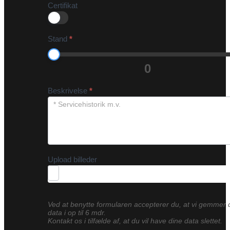
Certifikat
Stand
*
0
Beskrivelse
*
Upload billeder
Ved at benytte formularen accepterer du, at vi gemmer 
data i op til 6 mdr.
Kontakt os i tilfælde af, at du vil have dine data slettet.