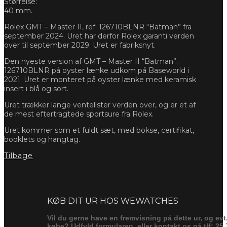
Størrelse:
40 mm.
Rolex GMT – Master II, ref. 126710BLNR “Batman” fra
september 2024. Uret har derfor Rolex garanti verden
over til september 2029. Uret er fabriksnyt.
Den nyeste version af GMT – Master II “Batman”.
126710BLNR på oyster lænke udkom på Baseworld i
2021. Uret er monteret på oyster lænke med keramisk
insert i blå og sort.
Uret trækker lange ventelister verden over, og er et af
de mest eftertragtede sportsure fra Rolex.
Uret kommer som et fuldt sæt, med bokse, certifikat,
booklets og hangtag.
Tilbage
Forespørg
KØB DIT UR HOS WEWATCHES
Vil du gerne have en fremvisning på dette ur, og evt
købe? Udfyld formularen, eller kontakt os på tlf: 25 