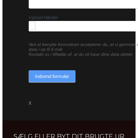
Upload billeder
Ved at benytte formularen accepterer du, at vi gemmer 
data i op til 6 mdr.
Kontakt os i tilfælde af, at du vil have dine data slettet.
Indsend formular
X
SÆLG ELLER BYT DIT BRUGTE UR