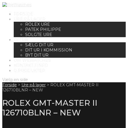
FORSIDE
URE PÅ LAGER
ROLEX URE
PATEK PHILIPPE
SOLGTE URE
DIT UR
SÆLG DIT UR
DIT UR I KOMMISSION
BYT DIT UR
OM WEWATCHES
KONTAKT / INFO
0 PRODUKTER
Vælg en side
Forside
>
Ure på lager
>
ROLEX GMT-MASTER II
126710BLNR – NEW
ROLEX GMT-MASTER II
126710BLNR – NEW