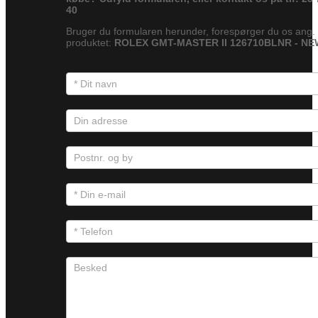
40
Bruger du formularen herunder, forespørger du os ang.
produktet:
ROLEX GMT-MASTER II 126710BLNR - NE