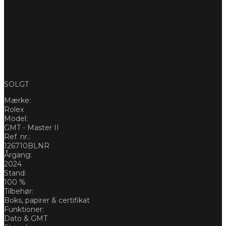
SOLGT
Mærke:
Rolex
Model:
GMT - Master II
Ref. nr.:
126710BLNR
Årgang:
2024
Stand:
100 %
Tilbehør:
Boks, papirer & certifikat
Funktioner:
Dato & GMT