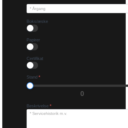
Boks/æske
Papirer
Certifikat
Stand
*
0
Beskrivelse
*