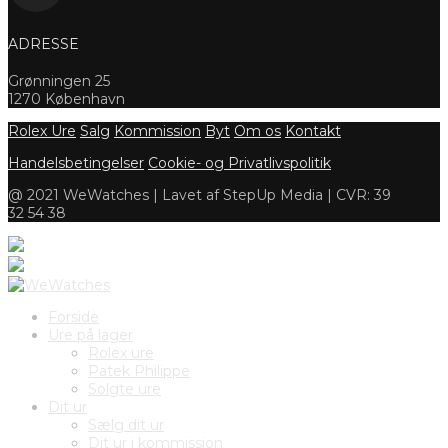
ADRESSE
Grønningen 25
1270 København
Rolex Ure
Salg
Kommission
Byt
Om os
Kontakt
Handelsbetingelser
Cookie- og Privatlivspolitik
@ 2021 WeWatches | Lavet af StepUp Media | CVR: 39
32 54 38
Forside
Ure på lager
Rolex ure
Patek Philippe
Solgte ure
Dit ur
Sælg dit ur
Dit ur i kommission