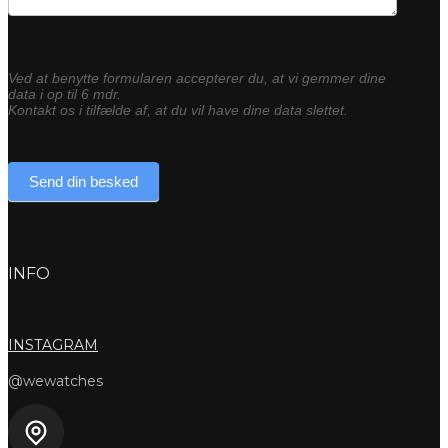
Ved at benytte formularen accepterer du, at vi gemmer dine
data i op til 6 mdr.
Kontakt os i tilfælde af, at du vil have dine data slettet.
Send din besked
INFO
INSTAGRAM
@wewatches