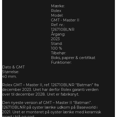
Mærke:
Rolex
Model:
GMT - Master II
Ref. nr.:
126710BLNR
Årgang:
2023
Stand:
100 %
Tilbehør:
Boks, papirer & certifikat
Funktioner:
Dato & GMT
Størrelse:
40 mm.
Rolex GMT – Master II, ref. 126710BLNR “Batman” fra
december 2023. Uret har derfor Rolex garanti verden
over til december 2028. Uret er fabriksnyt.
Den nyeste version af GMT – Master II “Batman”.
126710BLNR på oyster lænke udkom på Baseworld i
2021. Uret er monteret på oyster lænke med keramisk
insert i blå og sort.