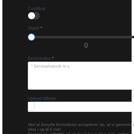
Certifikat
Stand
*
0
Beskrivelse
*
Upload billeder
Ved at benytte formularen accepterer du, at vi gemmer 
data i op til 6 mdr.
Kontakt os i tilfælde af, at du vil have dine data slettet.