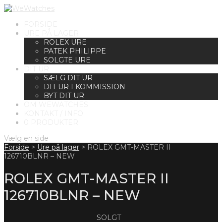
FORSIDE
URE PÅ LAGER
ROLEX URE
PATEK PHILIPPE
SOLGTE URE
DIT UR
SÆLG DIT UR
DIT UR I KOMMISSION
BYT DIT UR
OM WEWATCHES
KONTAKT / INFO
0 PRODUKTER
Vælg en side
Forside
>
Ure på lager
>
ROLEX GMT-MASTER II
126710BLNR – NEW
ROLEX GMT-MASTER II
126710BLNR – NEW
SOLGT