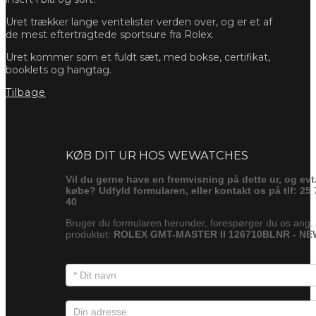
Uret trækker lange ventelister verden over, og er et af
de mest eftertragtede sportsure fra Rolex.
Uret kommer som et fuldt sæt, med bokse, certifikat,
booklets og hangtag.
Tilbage
Forespørg
KØB DIT UR HOS WEWATCHES
Vil du gerne have en fremvisning på dette ur, og evt
købe? Udfyld formularen, eller kontakt os på tlf: 25 
40
Bruger du formularen herunder, forespørger du os ang.
produktet:
ROLEX GMT-MASTER II 126710BLNR - NE