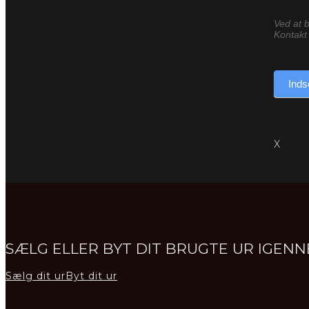
Ved at b
Kontakt 
Inds
X
SÆLG ELLER BYT DIT BRUGTE UR IGE
Sælg dit ur
Byt dit ur