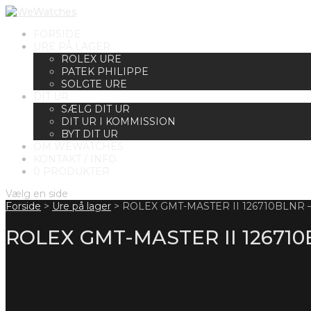
FORSIDE
URE PÅ LAGER
ROLEX URE
PATEK PHILIPPE
SOLGTE URE
DIT UR
SÆLG DIT UR
DIT UR I KOMMISSION
BYT DIT UR
OM WEWATCHES
KONTAKT / INFO
0 PRODUKTER
Vælg en side
Forside
>
Ure på lager
>
ROLEX GMT-MASTER II 126710BLNR
ROLEX GMT-MASTER II 12671