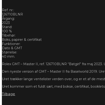
Ref. nr.:
126710BLNR
Årgang:
2023
Stand:
100 %
Tilbehør:
Boks, papirer & certifikat
Funktioner:
Dato & GMT
Størrelse:
40 mm.
Rolex GMT – Master II, ref. 126710BLNR “Batgirl” fra maj 2023. U
Den nyeste version af GMT – Master II fra Baselworld 2019. Ure
Uret trækker lange ventelister verden over, og er et af de mes
Uret kommer som et fuldt sæt, med bokse, certifikat, booklet
Tilbage