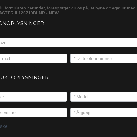
du formularen herunder, forespørger du os på, at bytte dit eget ur med
STER II 126710BLNR - NEW
ONOPLYSNINGER
UKTOPLYSNINGER
ske