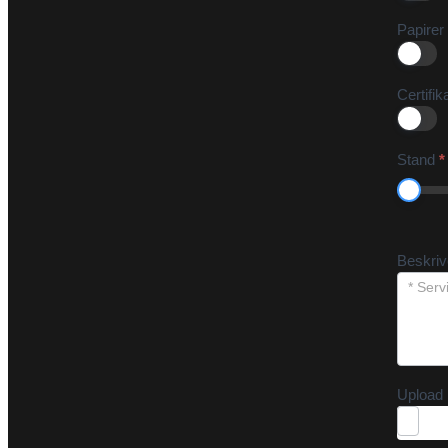
Papirer
Certifik
Stand
*
Beskri
Upload 