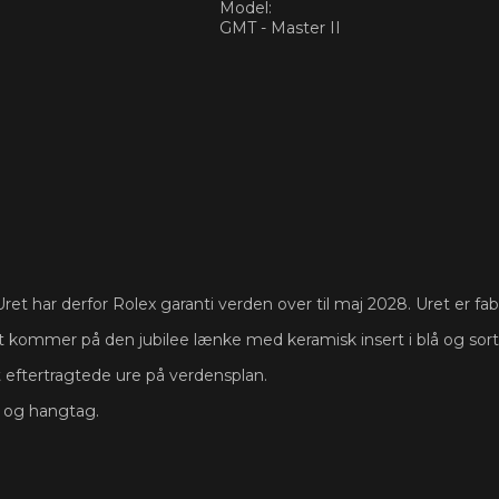
Model:
GMT - Master II
ret har derfor Rolex garanti verden over til maj 2028. Uret er fab
t kommer på den jubilee lænke med keramisk insert i blå og sort
t eftertragtede ure på verdensplan.
s og hangtag.