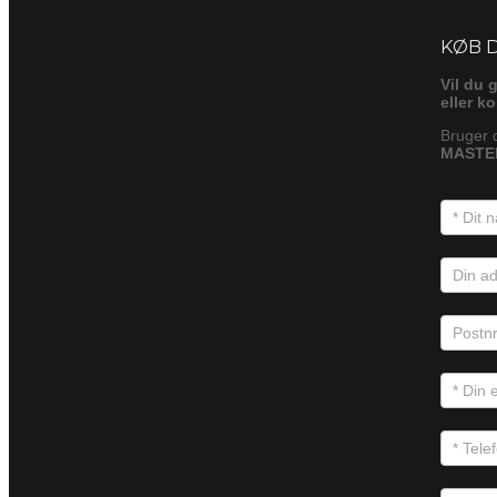
Foresp
KØB 
Vil du 
eller k
Bruger 
MASTER