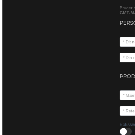
Bruger 
GMT-MA
PERS
PROD
Boks/æ