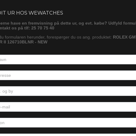
ørg
DIT UR HOS WEWATCHES
gerne have en fremvisning på dette ur, og evt. købe? Udfyld formu
ontakt os på tlf: 25 70 75 40
du formularen herunder, forespørger du os ang. produktet:
ROLEX GM
 II 126710BLNR - NEW