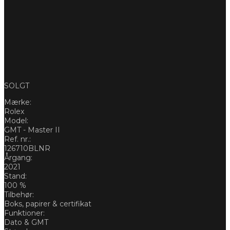
SOLGT
Mærke:
Rolex
Model:
GMT - Master II
Ref. nr.:
126710BLNR
Årgang:
2021
Stand:
100 %
Tilbehør:
Boks, papirer & certifikat
Funktioner:
Dato & GMT