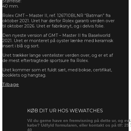
Størrelse:
40 mm.
Rolex GMT – Master II, ref. 126710BLNR “Batman” fra
oktober 2021. Uret har derfor Rolex garanti verden over
til oktober 2026. Uret er fabriksnyt, og i delvis folie.
Den nyeste version af GMT – Master II fra Baselworld
2021. Uret er monteret på oyster lænke med keramisk
insert i blå og sort.
Uret trækker lange ventelister verden over, og er et af
de mest eftertragtede sportsure fra Rolex.
Uret kommer som et fuldt sæt, med bokse, certifikat,
booklets og hangtag.
Tilbage
Forespørg
KØB DIT UR HOS WEWATCHES
Vil du gerne have en fremvisning på dette ur, og evt
købe? Udfyld formularen, eller kontakt os på tlf: 25 
40