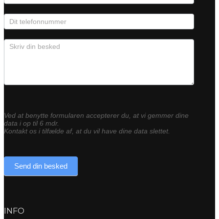
Ved at benytte formularen accepterer du, at vi gemmer dine
data i op til 6 mdr.
Kontakt os i tilfælde af, at du vil have dine data slettet.
Send din besked
INFO