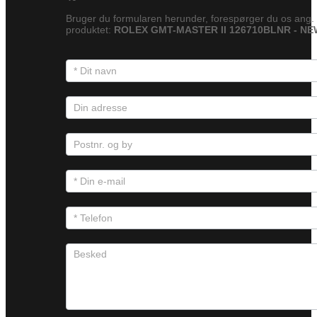
Bruger du formularen herunder, forespørger du os ang.
produktet:
ROLEX GMT-MASTER II 126710BLNR - NE