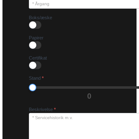
Boks/æske
Papirer
Certifikat
Stand
*
0
Beskrivelse
*