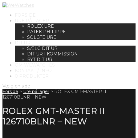
FORSIDE
URE PÅ LAGER
ROLEX URE
PATEK PHILIPPE
SOLGTE URE
DIT UR
SÆLG DIT UR
DIT UR I KOMMISSION
BYT DIT UR
OM WEWATCHES
KONTAKT / INFO
0 PRODUKTER
Vælg en side
Forside
>
Ure på lager
>
ROLEX GMT-MASTER II
126710BLNR – NEW
ROLEX GMT-MASTER II
126710BLNR – NEW