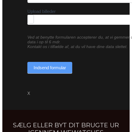
Upload billeder
Ved at benytte formularen accepterer du, at vi gemmer 
data i op til 6 mdr.
Kontakt os i tilfælde af, at du vil have dine data slettet.
Indsend formular
X
SÆLG ELLER BYT DIT BRUGTE UR