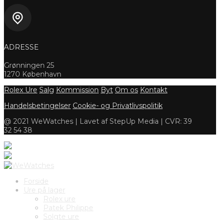
ADRESSE
Grønningen 25
1270 København
Rolex Ure
Salg
Kommission
Byt
Om os
Kontakt
Handelsbetingelser
Cookie- og Privatlivspolitik
@ 2021 WeWatches | Lavet af StepUp Media | CVR: 39
32 54 38
Forside
Ure på lager
Rolex ure
Patek Philippe
Solgte ure