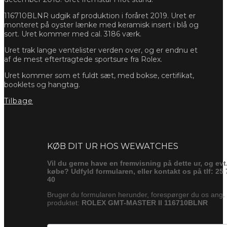
116710BLNR udgik af produktion i foråret 2019. Uret er
monteret på oyster lænke med keramisk insert i blå og
sort. Uret kommer med cal. 3186 værk.
Uret trak lange ventelister verden over, og er endnu et
af de mest eftertragtede sportsure fra Rolex.
Uret kommer som et fuldt sæt, med bokse, certifikat,
booklets og hangtag.
Tilbage
Forespørg
KØB DIT UR HOS WEWATCHES
Vil du gerne have en fremvisning på dette ur, og evt
købe? Udfyld formularen, eller kontakt os på tlf: 25 
40
Bruger du formularen herunder, forespørger du os ang.
produktet:
ROLEX GMT-MASTER II 116710BLNR