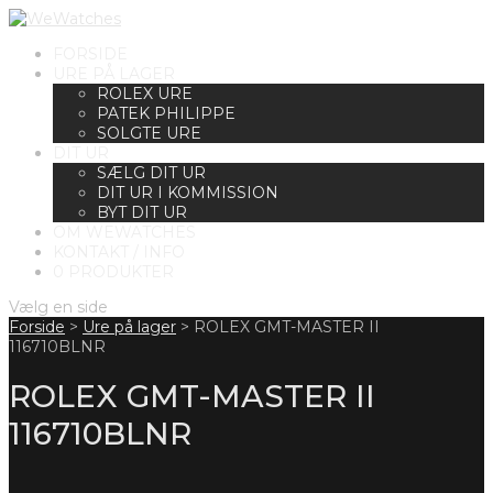
FORSIDE
URE PÅ LAGER
ROLEX URE
PATEK PHILIPPE
SOLGTE URE
DIT UR
SÆLG DIT UR
DIT UR I KOMMISSION
BYT DIT UR
OM WEWATCHES
KONTAKT / INFO
0 PRODUKTER
Vælg en side
Forside
>
Ure på lager
>
ROLEX GMT-MASTER II
116710BLNR
ROLEX GMT-MASTER II
116710BLNR