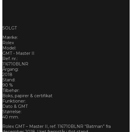
SOLGT
Mærke:
Rolex
Model:
GMT - Master II
Ref. nr.:
116710BLNR
Årgang:
2018
Stand:
90 %
Tilbehør:
Boks, papirer & certifikat
Funktioner:
Dato & GMT
Størrelse:
40 mm.
Rolex GMT – Master II, ref. 116710BLNR “Batman” fra
december 2018. Uret fremstår i flot stand.