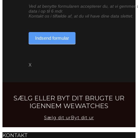
Ved at benytte formularen accepterer du, at vi gemmer 
data i op til 6 mdr.
Kontakt os i tilfælde af, at du vil have dine data slettet.
Indsend formular
X
SÆLG ELLER BYT DIT BRUGTE UR
IGENNEM WEWATCHES
Sælg dit ur
Byt dit ur
KONTAKT