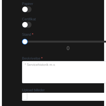
Papirer
Certifikat
Stand
*
0
Beskrivelse
*
Upload billeder