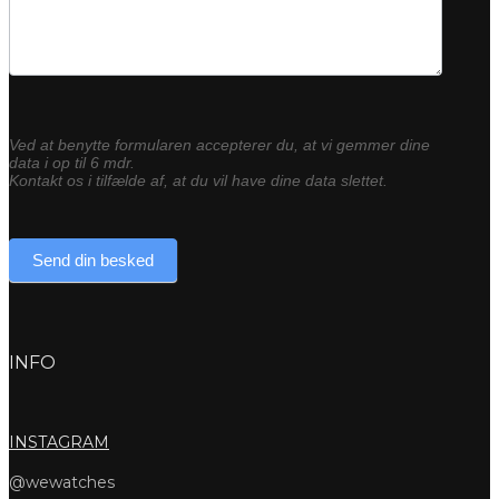
Ved at benytte formularen accepterer du, at vi gemmer dine
data i op til 6 mdr.
Kontakt os i tilfælde af, at du vil have dine data slettet.
Send din besked
INFO
INSTAGRAM
@wewatches