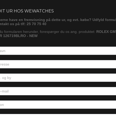
ørg
DIT UR HOS WEWATCHES
gerne have en fremvisning på dette ur, og evt. købe? Udfyld formu
ontakt os på tlf: 25 70 75 40
du formularen herunder, forespørger du os ang. produktet:
ROLEX GM
R 126719BLRO - NEW