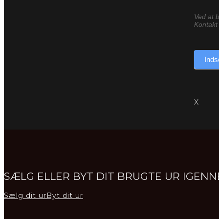
Ved at b
Kontakt 
Inds
X
SÆLG ELLER BYT DIT BRUGTE UR IGE
Sælg dit ur
Byt dit ur