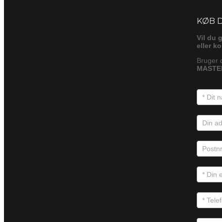
Foresp
KØB 
Vil du 
eller k
Bruger 
MASTE