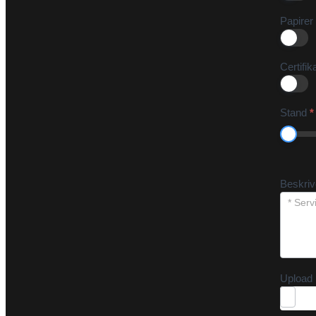
Papirer
Certifik
Stand
*
Beskri
Upload 