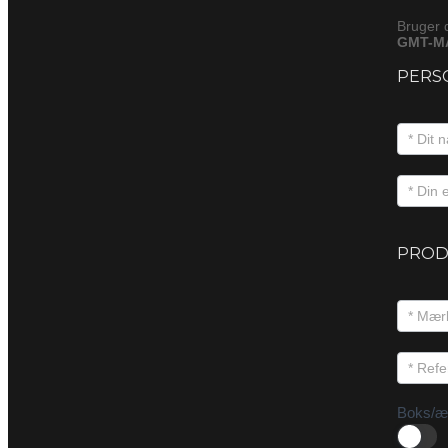
Bruger 
GMT-M
PERS
PROD
Boks/æ