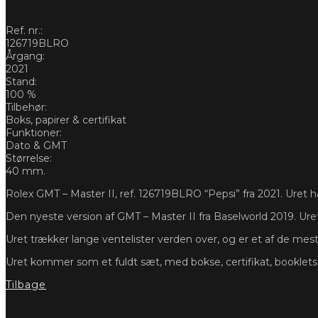
Ref. nr.:
126719BLRO
Årgang:
2021
Stand:
100 %
Tilbehør:
Boks, papirer & certifikat
Funktioner:
Dato & GMT
Størrelse:
40 mm.
Rolex GMT – Master II, ref. 126719BLRO “Pepsi” fra 2021. Uret har 
Den nyeste version af GMT – Master II fra Baselworld 2019. Ure
Uret trækker lange ventelister verden over, og er et af de mes
Uret kommer som et fuldt sæt, med bokse, certifikat, booklet
Tilbage