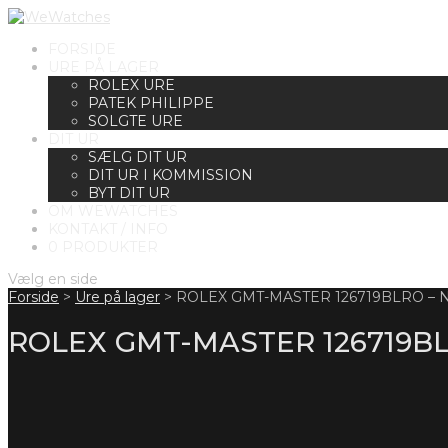
FORSIDE
URE PÅ LAGER
ROLEX URE
PATEK PHILIPPE
SOLGTE URE
DIT UR
SÆLG DIT UR
DIT UR I KOMMISSION
BYT DIT UR
OM WEWATCHES
KONTAKT / INFO
0 PRODUKTER
Vælg en side
Forside
>
Ure på lager
>
ROLEX GMT-MASTER 126719BLRO –
ROLEX GMT-MASTER 126719B