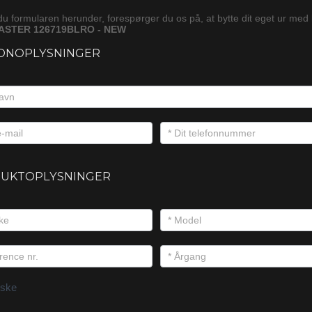
du formularen herunder, forespørger du os på, at bytte dit eget ur med
ASTER 126719BLRO - NEW
ONOPLYSNINGER
UKTOPLYSNINGER
ske