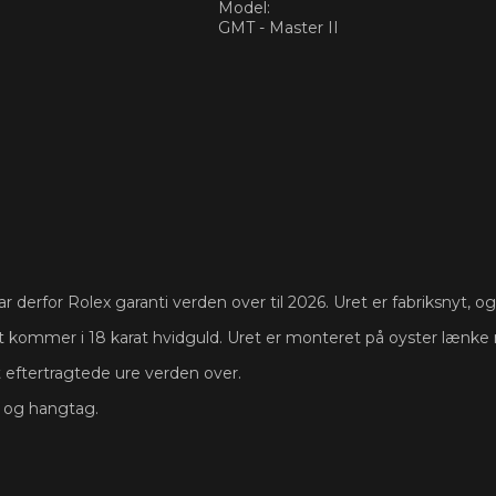
Model:
GMT - Master II
derfor Rolex garanti verden over til 2026. Uret er fabriksnyt, og i
t kommer i 18 karat hvidguld. Uret er monteret på oyster lænke m
t eftertragtede ure verden over.
s og hangtag.