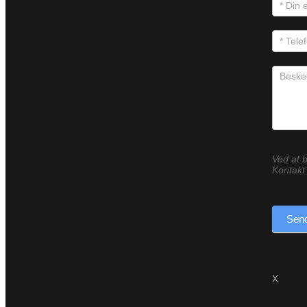
Ved at b
Kontakt 
Send
X