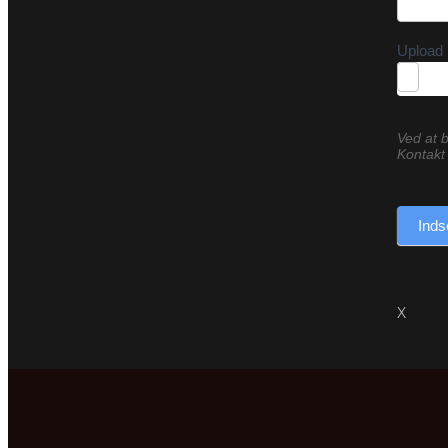
Upload 
Ved at b
Kontakt 
Inds
X