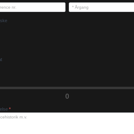
ske
at
0
velse
*