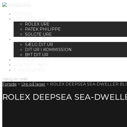
FORSIDE
URE PÅ LAGER
ROLEX URE
PATEK PHILIPPE
SOLGTE URE
DIT UR
SÆLG DIT UR
DIT UR I KOMMISSION
BYT DIT UR
OM WEWATCHES
KONTAKT / INFO
0 PRODUKTER
Vælg en side
Forside
>
Ure på lager
>
ROLEX DEEPSEA SEA-DWELLER BLU
ROLEX DEEPSEA SEA-DWELLE