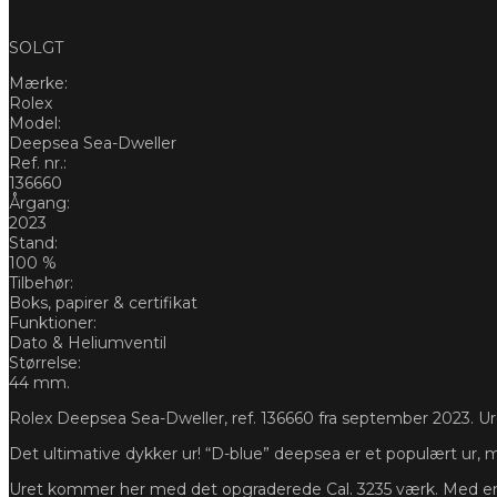
SOLGT
Mærke:
Rolex
Model:
Deepsea Sea-Dweller
Ref. nr.:
136660
Årgang:
2023
Stand:
100 %
Tilbehør:
Boks, papirer & certifikat
Funktioner:
Dato & Heliumventil
Størrelse:
44 mm.
Rolex Deepsea Sea-Dweller, ref. 136660 fra september 2023. Uret 
Det ultimative dykker ur! “D-blue” deepsea er et populært ur, 
Uret kommer her med det opgraderede Cal. 3235 værk. Med en