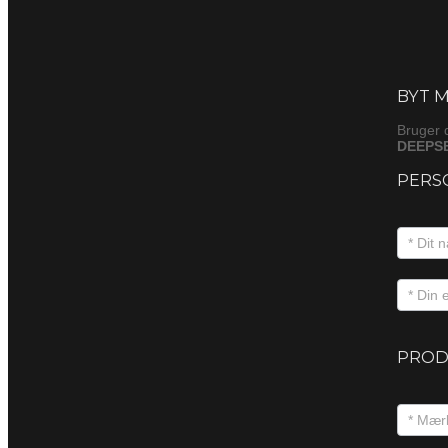
Byt
(produkt
BYT M
Bruger 
DEEPSE
PERS
PROD