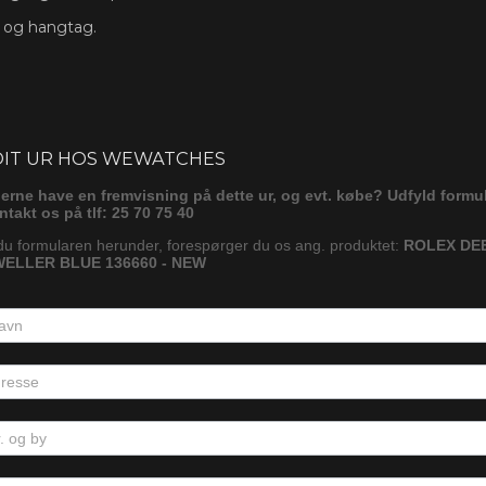
s og hangtag.
ørg
DIT UR HOS WEWATCHES
gerne have en fremvisning på dette ur, og evt. købe? Udfyld formu
ontakt os på tlf: 25 70 75 40
du formularen herunder, forespørger du os ang. produktet:
ROLEX DE
ELLER BLUE 136660 - NEW