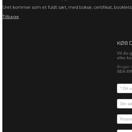
Uret kommer som et fuldt sæt, med bokse, certifikat, booklet
Tilbage
Foresp
KØB 
Vil du 
eller k
Bruger 
SEA-DW