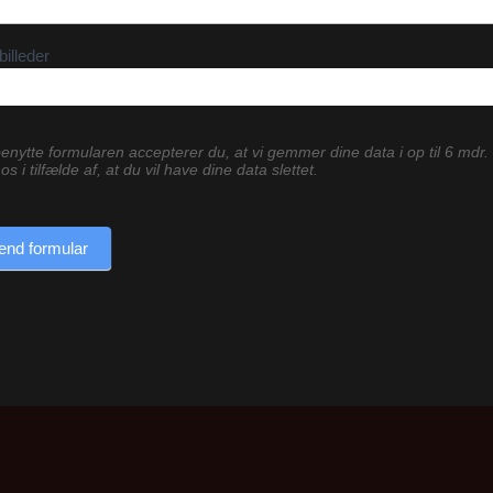
billeder
enytte formularen accepterer du, at vi gemmer dine data i op til 6 mdr.
os i tilfælde af, at du vil have dine data slettet.
end formular