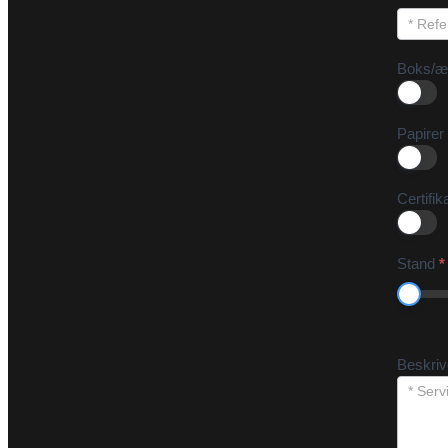
Boks/æ
Papirer
Certifik
Stand
*
Beskri