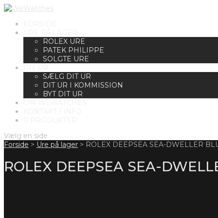
FORSIDE
URE PÅ LAGER
ROLEX URE
PATEK PHILIPPE
SOLGTE URE
DIT UR
SÆLG DIT UR
DIT UR I KOMMISSION
BYT DIT UR
OM WEWATCHES
KONTAKT / INFO
0 PRODUKTER
Vælg en side
Forside
>
Ure på lager
>
ROLEX DEEPSEA SEA-DWELLER BLUE
ROLEX DEEPSEA SEA-DWELLER