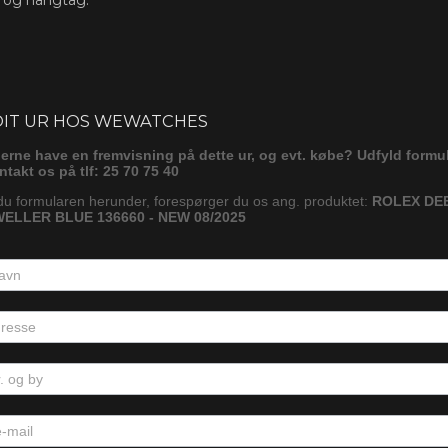
ørg
DIT UR HOS WEWATCHES
gerne have en fremvisning på dette ur, og evt. købe? Udfyld formu
ontakt os på tlf: 25 70 75 40
du formularen herunder, forespørger du os ang. produktet:
ROLEX DE
ELLER BLUE 136660 - NEW 08/2025