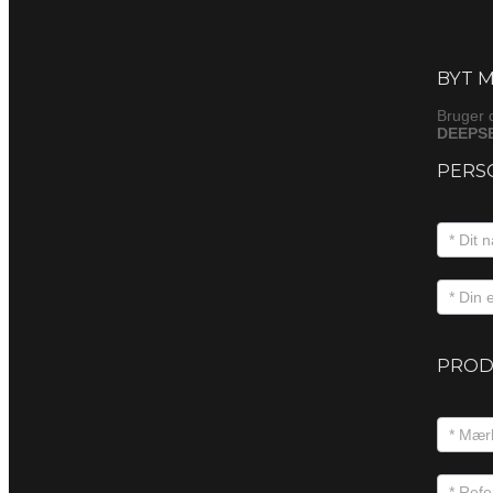
Byt
(produkt
BYT M
Bruger 
DEEPSE
PERS
PROD