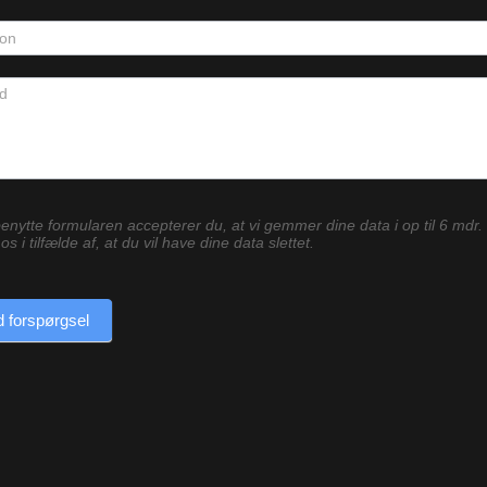
enytte formularen accepterer du, at vi gemmer dine data i op til 6 mdr.
os i tilfælde af, at du vil have dine data slettet.
 forspørgsel