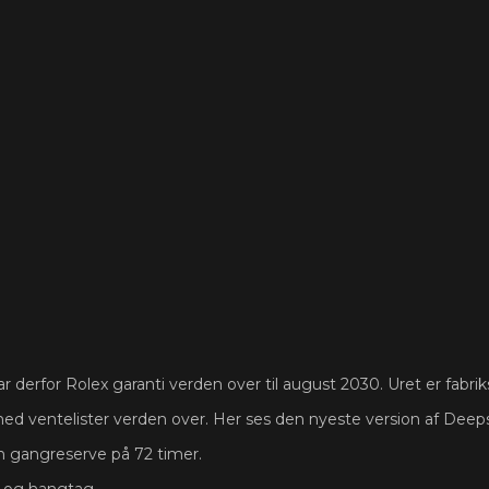
 derfor Rolex garanti verden over til august 2030. Uret er fabrik
med ventelister verden over. Her ses den nyeste version af Deep
 gangreserve på 72 timer.
s og hangtag.