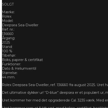
SOLGT
Mærke:
Rolex
Model:
Deepsea Sea-Dweller
Ref. nr.:
136660
Årgang:
2025
Stand:
100 %
Tilbehør:
Boks, papirer & certifikat
Funktioner:
Dato & Heliumventil
Størrelse:
44 mm.
Rolex Deepsea Sea-Dweller, ref. 136660 fra august 2025. Uret har
Det ultimative dykker ur! “D-blue” deepsea er et populært ur, 
Uret kommer her med det opgraderede Cal. 3235 værk. Med en
Uret kommer som et fuldt sæt, med bokse, certifikat, booklet