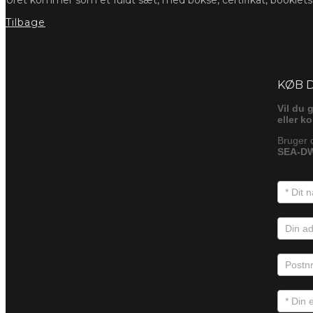
Tilbage
Foresp
KØB 
Vil du 
eller k
Bruger 
SEA-DW