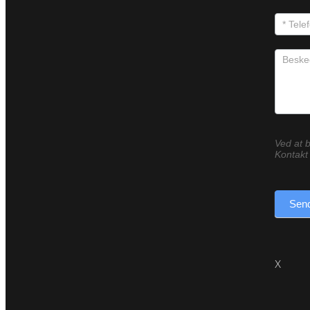
Ved at b
Kontakt 
Send
X