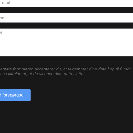
enytte formularen accepterer du, at vi gemmer dine data i op til 6 mdr.
os i tilfælde af, at du vil have dine data slettet.
 forspørgsel