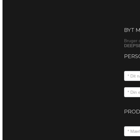
Byt
(produkt
BYT M
Bruger 
DEEPSE
PERS
PROD