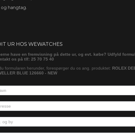
s og hangtag.
ørg
DIT UR HOS WEWATCHES
gerne have en fremvisning på dette ur, og evt. købe? Udfyld formu
ontakt os på tlf: 25 70 75 40
du formularen herunder, forespørger du os ang. produktet:
ROLEX DE
ELLER BLUE 126660 - NEW