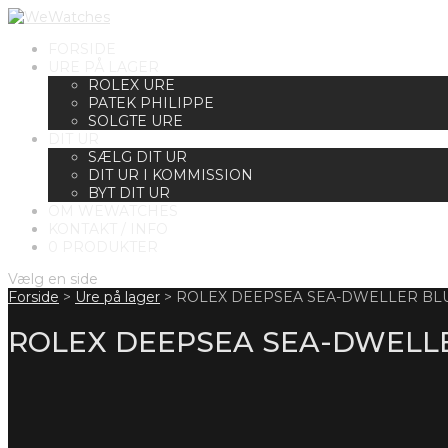
FORSIDE
URE PÅ LAGER
ROLEX URE
PATEK PHILIPPE
SOLGTE URE
DIT UR
SÆLG DIT UR
DIT UR I KOMMISSION
BYT DIT UR
OM WEWATCHES
KONTAKT / INFO
0 PRODUKTER
Vælg en side
Forside
>
Ure på lager
>
ROLEX DEEPSEA SEA-DWELLER BLU
ROLEX DEEPSEA SEA-DWELLE