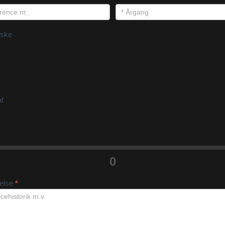
ske
at
0
velse
*