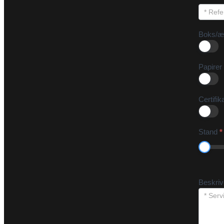
Boks/æ
Papirer
Certifik
Stand
*
Beskri