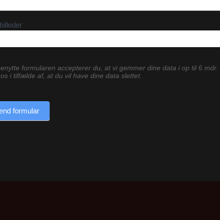
billeder
enytte formularen accepterer du, at vi gemmer dine data i op til 6 mdr.
os i tilfælde af, at du vil have dine data slettet.
end formular