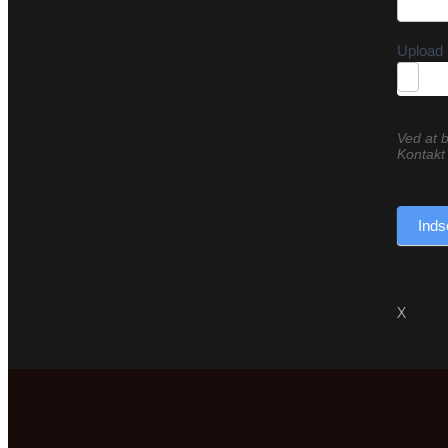
Upload 
Ved at b
Kontakt 
Inds
X