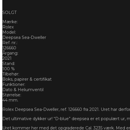
SOLGT
Mærke:
Rolex
Model:
Deepsea Sea-Dweller
Ref. nr.:
126660
Årgang:
2021
Stand:
100 %
Tilbehør:
Boks, papirer & certifikat
Funktioner:
Dato & Heliumventil
Størrelse:
44 mm.
Rolex Deepsea Sea-Dweller, ref. 126660 fra 2021. Uret har derfor R
Det ultimative dykker ur! “D-blue” deepsea er et populært ur, m
Uret kommer her med det opgraderede Cal. 3235 værk. Med en