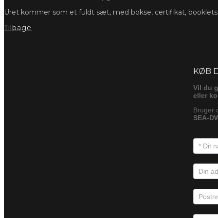
Uret kommer som et fuldt sæt, med bokse, certifikat, booklet
Tilbage
Foresp
KØB 
Vil du 
eller k
Bruger 
SEA-DW