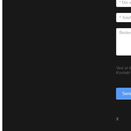
Ved at b
Kontakt 
Send
X