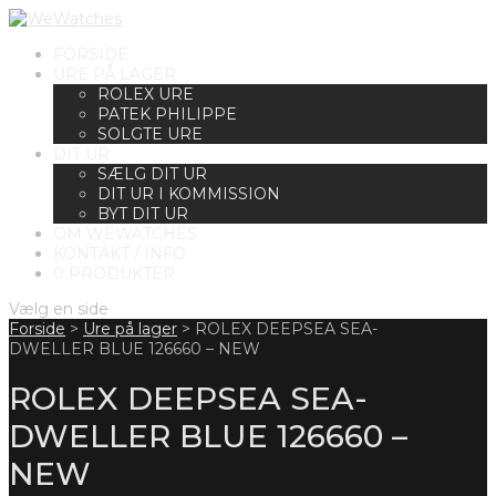
FORSIDE
URE PÅ LAGER
ROLEX URE
PATEK PHILIPPE
SOLGTE URE
DIT UR
SÆLG DIT UR
DIT UR I KOMMISSION
BYT DIT UR
OM WEWATCHES
KONTAKT / INFO
0 PRODUKTER
Vælg en side
Forside
>
Ure på lager
>
ROLEX DEEPSEA SEA-
DWELLER BLUE 126660 – NEW
ROLEX DEEPSEA SEA-
DWELLER BLUE 126660 –
NEW