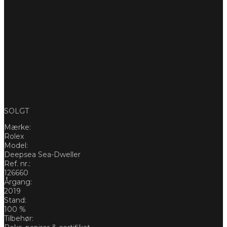
SOLGT
Mærke:
Rolex
Model:
Deepsea Sea-Dweller
Ref. nr.:
126660
Årgang:
2019
Stand:
100 %
Tilbehør: