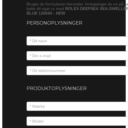
Bruger du formularen herunder, forespørger du os på, a
bytte dit eget ur med
ROLEX DEEPSEA SEA-DWELLE
BLUE 126660 - NEW
PERSONOPLYSNINGER
PRODUKTOPLYSNINGER