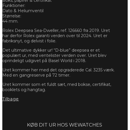
Boks, papirer & certifikat
Funktioner:
Dato & Heliumventil
Størrelse:
44 mm.
Rolex Deepsea Sea-Dweller, ref. 126660 fra 2019. Uret
har derfor Rolex garanti verden over til 2024. Uret er
fabriksnyt, og delvist i folie.
Det ultimative dykker ur! “D-blue” deepsea er et
populært ur, med ventelister verden over. Uret blev
oprindeligt udgivet på Basel World i 2018.
Uret kommer her med det opgraderede Cal. 3235 værk.
Med en gangreserve på 72 timer.
Uret kommer som et fuldt sæt, med bokse, certifikat,
booklets og hangtag.
Tilbage
Forespørg
KØB DIT UR HOS WEWATCHES