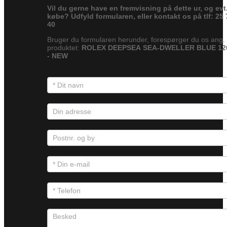
Vil du gerne have en fremvisning på dette ur, og evt
købe? Udfyld formularen, eller kontakt os på tlf: 25 
40
Bruger du formularen herunder, forespørger du os ang.
produktet:
ROLEX DEEPSEA SEA-DWELLER BLUE 12
- NEW