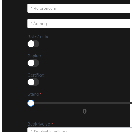
Boks/æske
Papirer
Certifikat
Stand
*
0
Beskrivelse
*