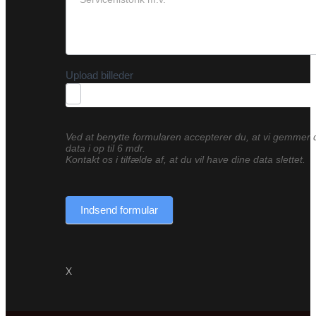
Upload billeder
Ved at benytte formularen accepterer du, at vi gemmer 
data i op til 6 mdr.
Kontakt os i tilfælde af, at du vil have dine data slettet.
Indsend formular
X