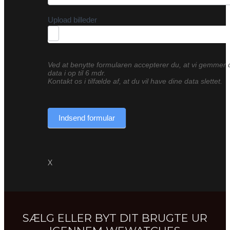
Upload billeder
Ved at benytte formularen accepterer du, at vi gemmer 
data i op til 6 mdr.
Kontakt os i tilfælde af, at du vil have dine data slettet.
Indsend formular
X
SÆLG ELLER BYT DIT BRUGTE UR