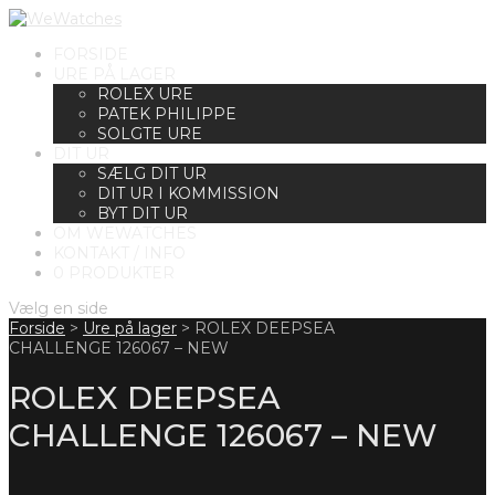
FORSIDE
URE PÅ LAGER
ROLEX URE
PATEK PHILIPPE
SOLGTE URE
DIT UR
SÆLG DIT UR
DIT UR I KOMMISSION
BYT DIT UR
OM WEWATCHES
KONTAKT / INFO
0 PRODUKTER
Vælg en side
Forside
>
Ure på lager
>
ROLEX DEEPSEA
CHALLENGE 126067 – NEW
ROLEX DEEPSEA
CHALLENGE 126067 – NEW