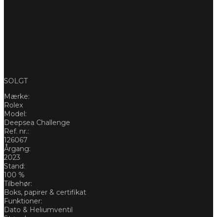
SOLGT
Mærke:
Rolex
Model:
Deepsea Challenge
Ref. nr.:
126067
Årgang:
2023
Stand:
100 %
Tilbehør:
Boks, papirer & certifikat
Funktioner:
Dato & Heliumventil