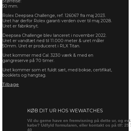
Størrelse:
50 mm.
Rolex Deepsea Challenge, ref. 126067 fra maj 2023.
Uret har derfor Rolex garanti verden over til maj 2028.
Uret er fabriksnyt.
Deepsea Challenge blev lanceret i november 2022.
Uret er vandtæt ned til 11.000 meter & uret måler
50mm. Uret er produceret i RLX Titan.
Uret kommer med Cal. 3230 værk & med en
gangreserve på 70 timer.
Uret kommer som et fuldt sæt, med bokse, certifikat,
booklets og hangtag.
Tilbage
Forespørg
KØB DIT UR HOS WEWATCHES
Vil du gerne have en fremvisning på dette ur, og evt
købe? Udfyld formularen, eller kontakt os på tlf: 25 
40