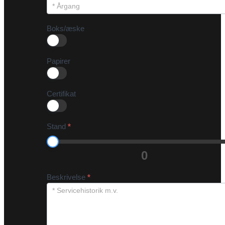
Boks/æske
Papirer
Certifikat
Stand
*
0
Beskrivelse
*