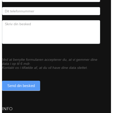
Ved at benytte formularen accepterer du, at vi gemmer dine
data i op til 6 mdr.
Kontakt os i tilfælde af, at du vil have dine data slettet.
Send din besked
INFO