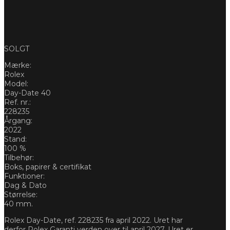
SOLGT
Mærke:
Rolex
Model:
Day-Date 40
Ref. nr.:
228235
Årgang:
2022
Stand:
100 %
Tilbehør:
Boks, papirer & certifikat
Funktioner:
Dag & Dato
Størrelse:
40 mm.
Rolex Day-Date, ref. 228235 fra april 2022. Uret har
derfor Rolex Garanti verden over til april 2027. Uret er