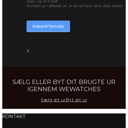
data i op til 6 mdr.
Kontakt os i tilfælde af, at du vil have dine data slettet.
Indsend formular
X
SÆLG ELLER BYT DIT BRUGTE UR
IGENNEM WEWATCHES
Sælg dit ur
Byt dit ur
KONTAKT