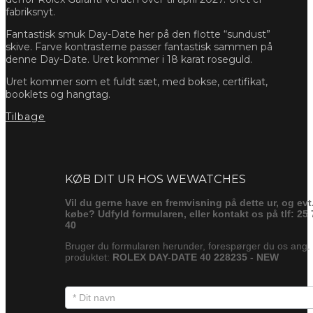
fabriksnyt.
Fantastisk smuk Day-Date her på den flotte “sundust”
skive. Farve kontrasterne passer fantastisk sammen på
denne Day-Date. Uret kommer i 18 karat roseguld.
Uret kommer som et fuldt sæt, med bokse, certifikat,
booklets og hangtag.
Tilbage
Forespørg
KØB DIT UR HOS WEWATCHES
Vil du gerne have en fremvisning på dette ur, og evt
købe? Udfyld formularen, eller kontakt os på tlf: 25 
40
Bruger du formularen herunder, forespørger du os ang.
produktet:
ROLEX DAY-DATE 40 228235 - NEW