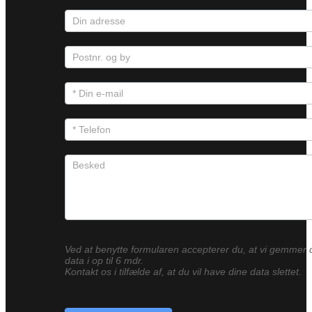
Ved at benytte formularen accepterer du, at vi gemmer 
data i op til 6 mdr.
Kontakt os i tilfælde af, at du vil have dine data slettet.