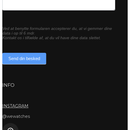
Ved at benytte formularen accepterer du, at vi gemmer dine
data i op til 6 mdr.
Kontakt os i tilfælde af, at du vil have dine data slettet.
Send din besked
INFO
INSTAGRAM
@wewatches