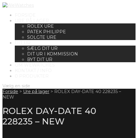
FORSIDE
URE PÅ LAGER
ROLEX URE
PATEK PHILIPPE
SOLGTE URE
DIT UR
SÆLG DIT UR
DIT UR I KOMMISSION
BYT DIT UR
OM WEWATCHES
KONTAKT / INFO
0 PRODUKTER
Vælg en side
Forside
>
Ure på lager
>
ROLEX DAY-DATE 40 228235 –
NEW
ROLEX DAY-DATE 40
228235 – NEW