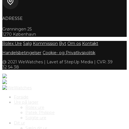
ADRESSE
Grønningen 25
1270 København
Rolex Ure
Salg
Kommission
Byt
Om os
Kontakt
Handelsbetingelser
Cookie- og Privatlivspolitik
@ 2021 WeWatches | Lavet af StepUp Media | CVR: 39
32 54 38
Forside
Ure på lager
Rolex ure
Patek Philippe
Solgte ure
Dit ur
Sælg dit ur