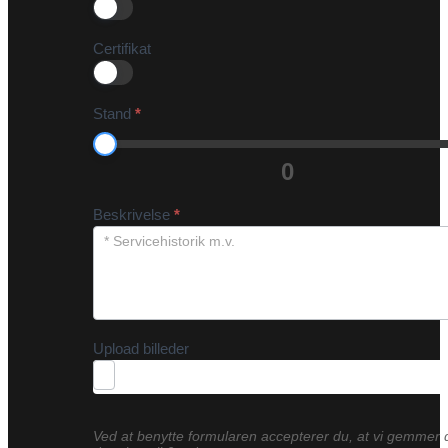
Certifikat
Stand
*
0
Beskrivelse
*
Upload billeder
Ved at benytte formularen accepterer du, at vi gemmer 