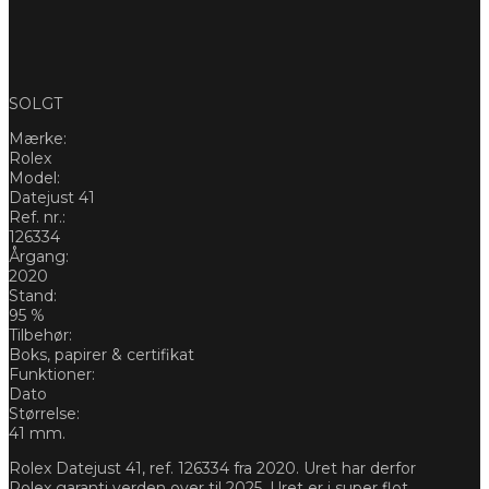
SOLGT
Mærke:
Rolex
Model:
Datejust 41
Ref. nr.:
126334
Årgang:
2020
Stand:
95 %
Tilbehør:
Boks, papirer & certifikat
Funktioner:
Dato
Størrelse:
41 mm.
Rolex Datejust 41, ref. 126334 fra 2020. Uret har derfor
Rolex garanti verden over til 2025. Uret er i super flot