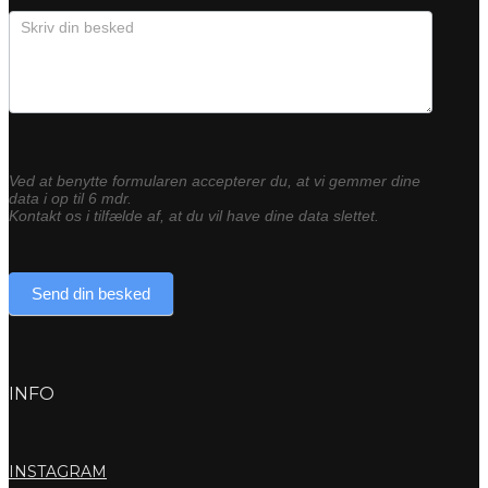
Ved at benytte formularen accepterer du, at vi gemmer dine
data i op til 6 mdr.
Kontakt os i tilfælde af, at du vil have dine data slettet.
Send din besked
INFO
INSTAGRAM