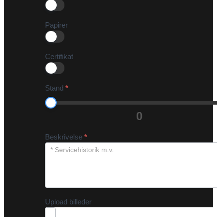
Papirer
Certifikat
Stand
*
0
Beskrivelse
*
Upload billeder