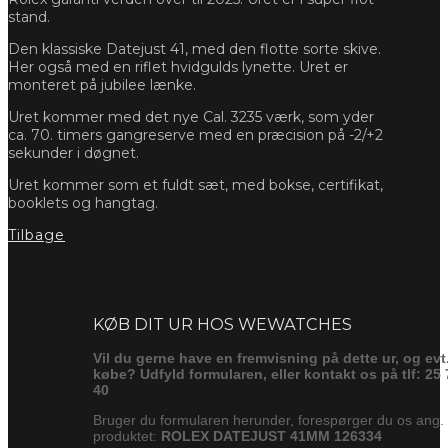
stand.
Den klassiske Datejust 41, med den flotte sorte skive.
Her også med en riflet hvidgulds lynette. Uret er
monteret på jubilee lænke.
Uret kommer med det nye Cal. 3235 værk, som yder
ca. 70. timers gangreserve med en præcision på -2/+2
sekunder i døgnet.
Uret kommer som et fuldt sæt, med bokse, certifikat,
booklets og hangtag.
Tilbage
Forespørg
KØB DIT UR HOS WEWATCHES
Vil du gerne have en fremvisning på dette ur, og evt
købe? Udfyld formularen, eller kontakt os på tlf: 25 
40
Bruger du formularen herunder, forespørger du os ang.
produktet:
ROLEX DATEJUST 41MM 126334