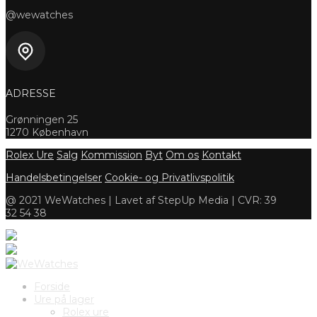
@wewatches
ADRESSE
Grønningen 25
1270 København
Rolex Ure
Salg
Kommission
Byt
Om os
Kontakt
Handelsbetingelser
Cookie- og Privatlivspolitik
@ 2021 WeWatches | Lavet af StepUp Media | CVR: 39
32 54 38
Forside
Ure på lager
Rolex ure