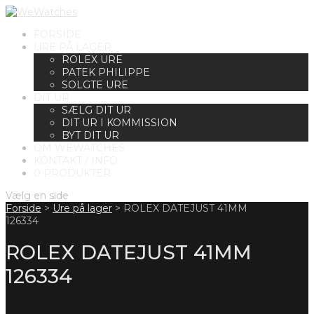
FORSIDE
URE PÅ LAGER
ROLEX URE
PATEK PHILIPPE
SOLGTE URE
DIT UR
SÆLG DIT UR
DIT UR I KOMMISSION
BYT DIT UR
OM WEWATCHES
KONTAKT / INFO
0 PRODUKTER
Vælg en side
Forside
>
Ure på lager
>
ROLEX DATEJUST 41MM
126334
ROLEX DATEJUST 41MM
126334