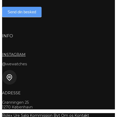
Send din besked
INFO
INSTAGRAM
@wewatches
ADRESSE
Grønningen 25
1270 København
Rolex Ure
Salg
Kommission
Byt
Om os
Kontakt