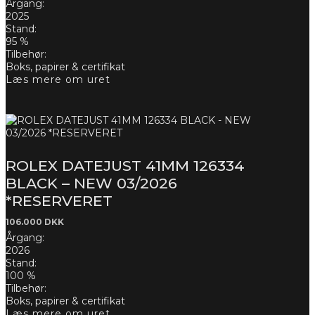
Årgang:
2025
Stand:
95 %
Tilbehør:
Boks, papirer & certifikat
Læs mere om uret
ROLEX DATEJUST 41MM 126334
BLACK – NEW 03/2026
*RESERVERET
106.000
DKK
Årgang:
2026
Stand:
100 %
Tilbehør:
Boks, papirer & certifikat
Læs mere om uret