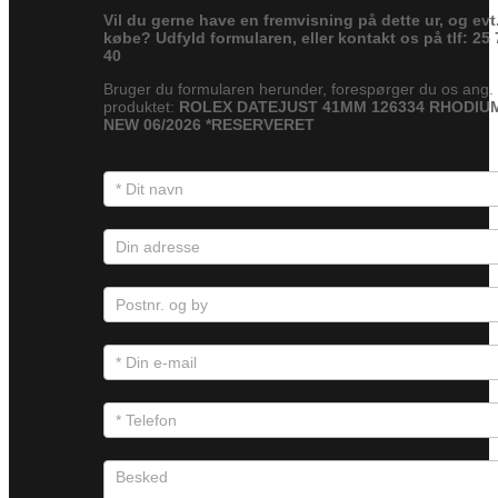
Vil du gerne have en fremvisning på dette ur, og evt
købe? Udfyld formularen, eller kontakt os på tlf: 25 
40
Bruger du formularen herunder, forespørger du os ang.
produktet:
ROLEX DATEJUST 41MM 126334 RHODIUM
NEW 06/2026 *RESERVERET