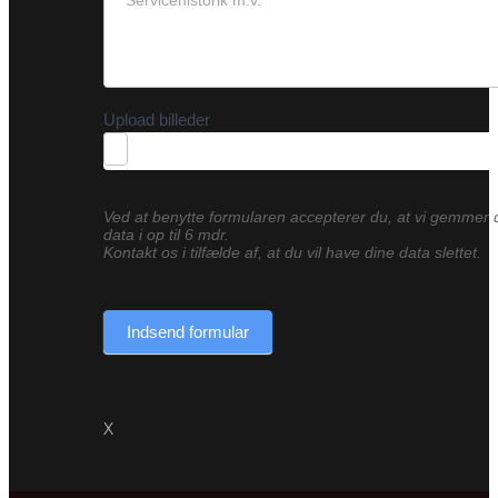
Upload billeder
Ved at benytte formularen accepterer du, at vi gemmer 
data i op til 6 mdr.
Kontakt os i tilfælde af, at du vil have dine data slettet.
Indsend formular
X