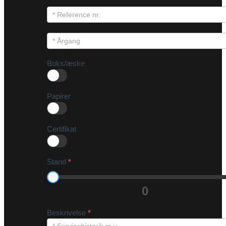
Boks/æske
Papirer
Certifikat
Stand
*
0
Beskrivelse
*