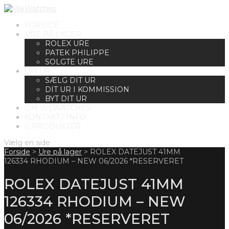
FORSIDE
URE PÅ LAGER
ROLEX URE
PATEK PHILIPPE
SOLGTE URE
DIT UR
SÆLG DIT UR
DIT UR I KOMMISSION
BYT DIT UR
OM WEWATCHES
KONTAKT / INFO
0 PRODUKTER
Vælg en side
Forside
>
Ure på lager
>
ROLEX DATEJUST 41MM
126334 RHODIUM – NEW 06/2026 *RESERVERET
ROLEX DATEJUST 41MM
126334 RHODIUM – NEW
06/2026 *RESERVERET