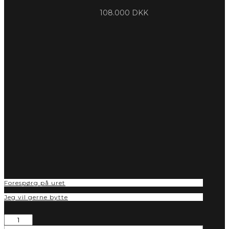
108.000
DKK
Forespørg på uret
Jeg vil gerne bytte
ROLEX
DATEJUST