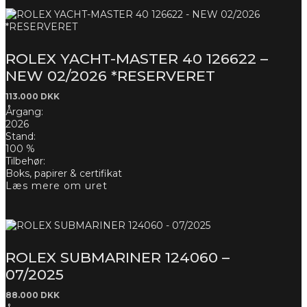
ROLEX YACHT-MASTER 40 126622 –
NEW 02/2026 *RESERVERET
113.000
DKK
Årgang:
2026
Stand:
100 %
Tilbehør:
Boks, papirer & certifikat
Læs mere om uret
ROLEX SUBMARINER 124060 –
07/2025
88.000
DKK