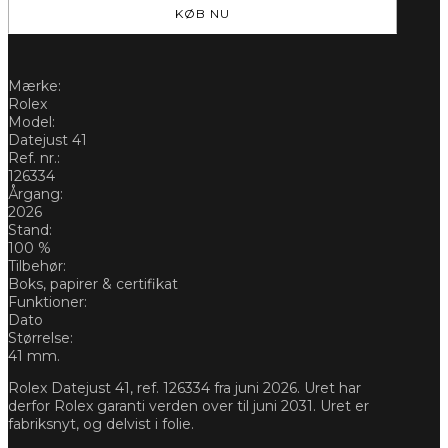
41MM
KØB NU
126334
RHODIUM
-
Mærke:
NEW
Rolex
06/2026
Model:
*RESERVERET
Datejust 41
antal
Ref. nr.:
126334
Årgang:
2026
Stand:
100 %
Tilbehør:
Boks, papirer & certifikat
Funktioner:
Dato
Størrelse:
41 mm.
Rolex Datejust 41, ref. 126334 fra juni 2026. Uret har
derfor Rolex garanti verden over til juni 2031. Uret er
fabriksnyt, og delvist i folie.