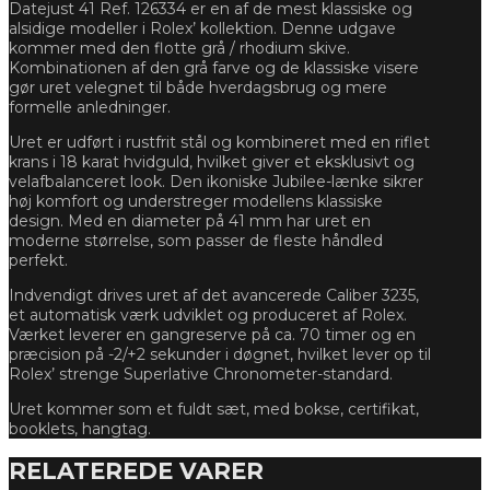
Datejust 41 Ref. 126334 er en af de mest klassiske og
alsidige modeller i Rolex’ kollektion. Denne udgave
kommer med den flotte grå / rhodium skive.
Kombinationen af den grå farve og de klassiske visere
gør uret velegnet til både hverdagsbrug og mere
formelle anledninger.
Uret er udført i rustfrit stål og kombineret med en riflet
krans i 18 karat hvidguld, hvilket giver et eksklusivt og
velafbalanceret look. Den ikoniske Jubilee-lænke sikrer
høj komfort og understreger modellens klassiske
design. Med en diameter på 41 mm har uret en
moderne størrelse, som passer de fleste håndled
perfekt.
Indvendigt drives uret af det avancerede Caliber 3235,
et automatisk værk udviklet og produceret af Rolex.
Værket leverer en gangreserve på ca. 70 timer og en
præcision på -2/+2 sekunder i døgnet, hvilket lever op til
Rolex’ strenge Superlative Chronometer-standard.
Uret kommer som et fuldt sæt, med bokse, certifikat,
booklets, hangtag.
RELATEREDE VARER