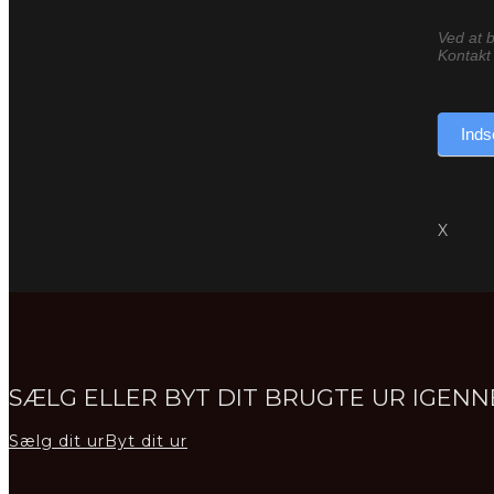
Ved at b
Kontakt 
Inds
X
SÆLG ELLER BYT DIT BRUGTE UR IGE
Sælg dit ur
Byt dit ur