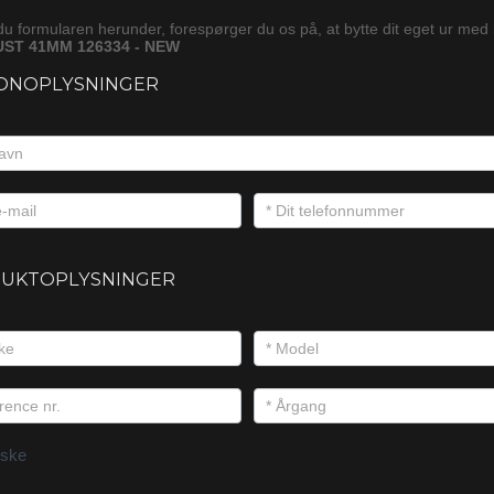
du formularen herunder, forespørger du os på, at bytte dit eget ur med
ST 41MM 126334 - NEW
ONOPLYSNINGER
UKTOPLYSNINGER
ske