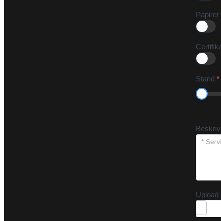
Papirer
Certifik
Stand
*
Beskri
Upload 