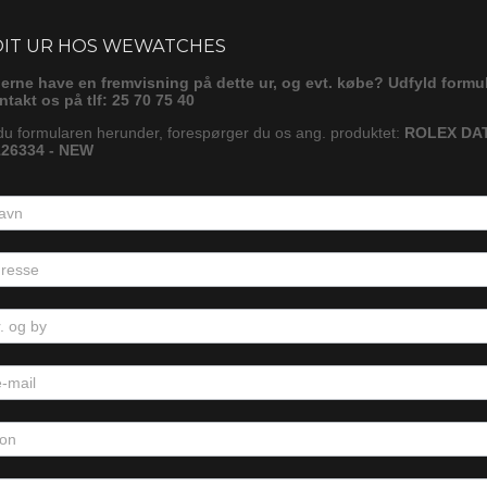
ørg
DIT UR HOS WEWATCHES
gerne have en fremvisning på dette ur, og evt. købe? Udfyld formu
ontakt os på tlf: 25 70 75 40
du formularen herunder, forespørger du os ang. produktet:
ROLEX DA
26334 - NEW