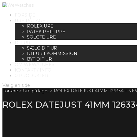
FORSIDE
URE PÅ LAGER
ROLEX URE
PATEK PHILIPPE
SOLGTE URE
DIT UR
SÆLG DIT UR
DIT UR I KOMMISSION
BYT DIT UR
OM WEWATCHES
KONTAKT / INFO
0 PRODUKTER
Vælg en side
Forside
>
Ure på lager
>
ROLEX DATEJUST 41MM 126334 – N
ROLEX DATEJUST 41MM 12633