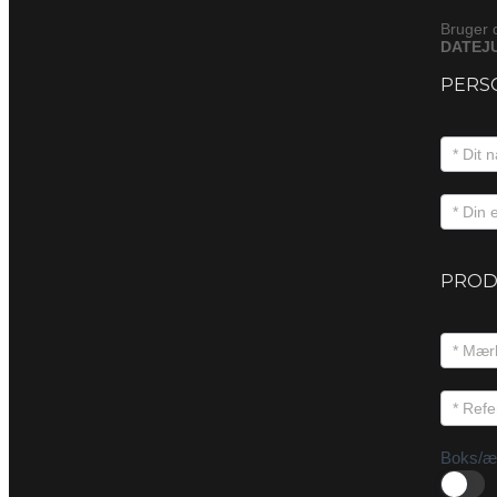
Bruger 
DATEJU
PERS
PROD
Boks/æ