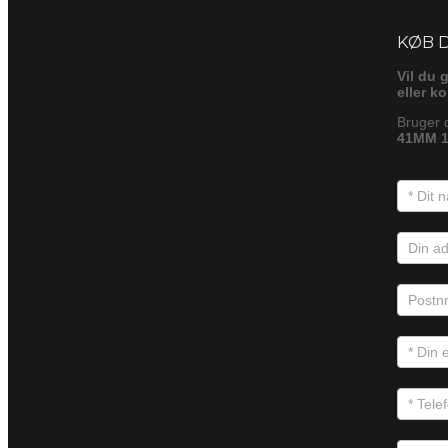
Foresp
KØB 
Vil du 
eller k
Bruger 
41MM 1