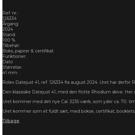
Ref. nr.:
126334
Årgang:
2024
Stand:
100 %
Tilbehør:
Boks, papirer & certifikat
Funktioner:
Dato
Størrelse:
41 mm.
Rolex Datejust 41, ref. 126334 fra august 2024. Uret har derfor R
Den klassiske Datejust 41, med den flotte Rhodium skive. Her o
Uret kommer med det nye Cal. 3235 værk, som yder ca. 70. tim
Uret kommer som et fuldt sæt, med bokse, certifikat, booklet
Tilbage