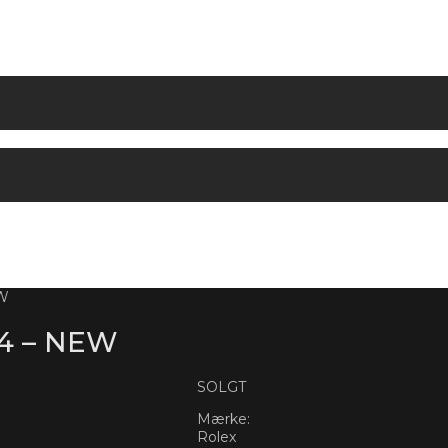
EW
4 – NEW
SOLGT
Mærke:
Rolex