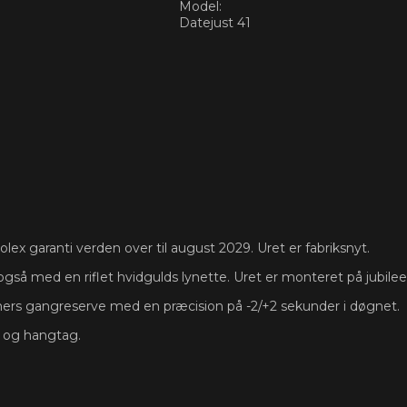
Model:
Datejust 41
olex garanti verden over til august 2029. Uret er fabriksnyt.
gså med en riflet hvidgulds lynette. Uret er monteret på jubile
ers gangreserve med en præcision på -2/+2 sekunder i døgnet.
s og hangtag.