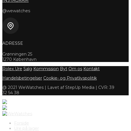
INSTAGRAM
@wewatches
ADRESSE
Grønningen 25
1270 København
Rolex Ure
Salg
Kommission
Byt
Om os
Kontakt
Handelsbetingelser
Cookie- og Privatlivspolitik
@ 2021 WeWatches | Lavet af StepUp Media | CVR: 39
32 54 38
Forside
Ure på lager