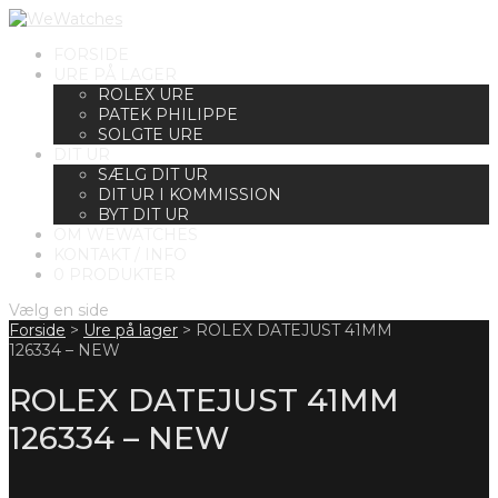
FORSIDE
URE PÅ LAGER
ROLEX URE
PATEK PHILIPPE
SOLGTE URE
DIT UR
SÆLG DIT UR
DIT UR I KOMMISSION
BYT DIT UR
OM WEWATCHES
KONTAKT / INFO
0 PRODUKTER
Vælg en side
Forside
>
Ure på lager
>
ROLEX DATEJUST 41MM
126334 – NEW
ROLEX DATEJUST 41MM
126334 – NEW