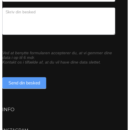
Ved at benytte formularen accepterer du, at vi gemmer dine
data i op til 6 mdr.
Kontakt os i tilfælde af, at du vil have dine data slettet.
Send din besked
INFO