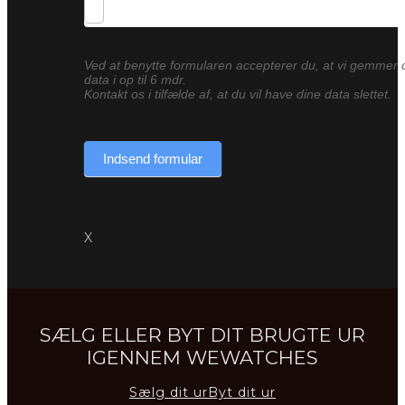
Ved at benytte formularen accepterer du, at vi gemmer 
data i op til 6 mdr.
Kontakt os i tilfælde af, at du vil have dine data slettet.
Indsend formular
X
SÆLG ELLER BYT DIT BRUGTE UR
IGENNEM WEWATCHES
Sælg dit ur
Byt dit ur