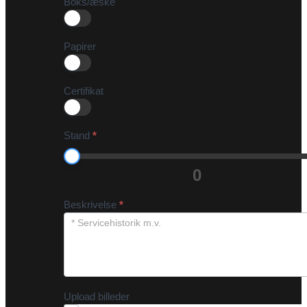
Boks/æske
Papirer
Certifikat
Stand
*
0
Beskrivelse
*
Upload billeder