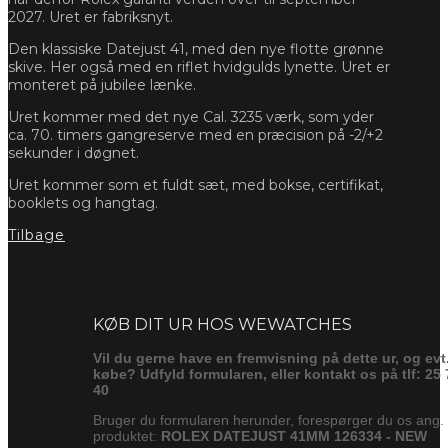
2027. Uret er fabriksnyt.
Den klassiske Datejust 41, med den nye flotte grønne
skive. Her også med en riflet hvidgulds lynette. Uret er
monteret på jubilee lænke.
Uret kommer med det nye Cal. 3235 værk, som yder
ca. 70. timers gangreserve med en præcision på -2/+2
sekunder i døgnet.
Uret kommer som et fuldt sæt, med bokse, certifikat,
booklets og hangtag.
Tilbage
Forespørg
KØB DIT UR HOS WEWATCHES
Vil du gerne have en fremvisning på dette ur, og evt
købe? Udfyld formularen, eller kontakt os på tlf: 25 
40
Bruger du formularen herunder, forespørger du os ang.
produktet:
ROLEX DATEJUST 41MM 126334 - NEW