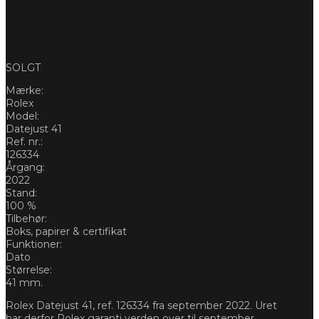
SOLGT
Mærke:
Rolex
Model:
Datejust 41
Ref. nr.:
126334
Årgang:
2022
Stand:
100 %
Tilbehør:
Boks, papirer & certifikat
Funktioner:
Dato
Størrelse:
41 mm.
Rolex Datejust 41, ref. 126334 fra september 2022. Uret
har derfor Rolex garanti verden over til september