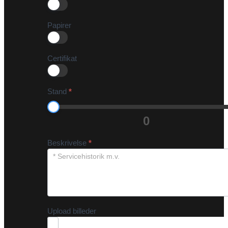
Papirer
Certifikat
Stand
*
0
Beskrivelse
*
Upload billeder