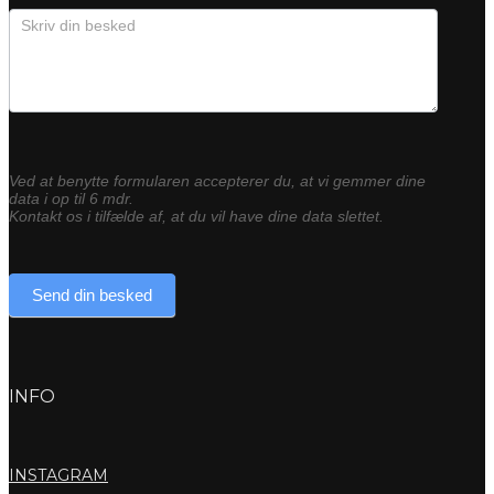
Ved at benytte formularen accepterer du, at vi gemmer dine
data i op til 6 mdr.
Kontakt os i tilfælde af, at du vil have dine data slettet.
Send din besked
INFO
INSTAGRAM