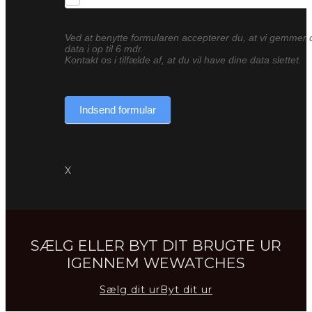
Ved at benytte formularen accepterer du, at vi gemmer 
data i op til 6 mdr.
Kontakt os i tilfælde af, at du vil have dine data slettet.
Indsend formular
X
SÆLG ELLER BYT DIT BRUGTE UR
IGENNEM WEWATCHES
Sælg dit ur
Byt dit ur