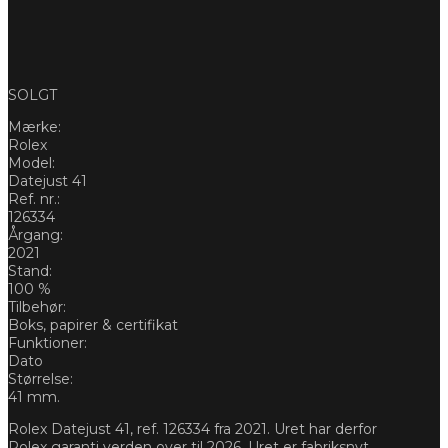
SOLGT
Mærke:
Rolex
Model:
Datejust 41
Ref. nr.:
126334
Årgang:
2021
Stand:
100 %
Tilbehør:
Boks, papirer & certifikat
Funktioner:
Dato
Størrelse:
41 mm.
Rolex Datejust 41, ref. 126334 fra 2021. Uret har derfor
Rolex garanti verden over til 2026. Uret er fabriksnyt.