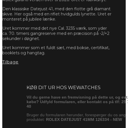
Den klassiske Datejust 41, med den flotte grå diamant
skive. Her også med en riflet hvidgulds lynette. Uret er
monteret på jubilee lænke.
Uret kommer med det nye Cal. 3235 værk, som yder
ca. 70. timers gangreserve med en præcision på -2/+2
sekunder i døgnet.
Uret kommer som et fuldt sæt, med bokse, certifikat,
booklets og hangtag.
Tilbage
Forespørg
KØB DIT UR HOS WEWATCHES
Vil du gerne have en fremvisning på dette ur, og evt
købe? Udfyld formularen, eller kontakt os på tlf: 25 
40
Bruger du formularen herunder, forespørger du os ang.
produktet:
ROLEX DATEJUST 41MM 126334 - NEW