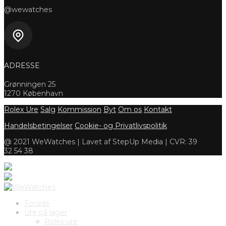
@wewatches
ADRESSE
Grønningen 25
1270 København
Rolex Ure
Salg
Kommission
Byt
Om os
Kontakt
Handelsbetingelser
Cookie- og Privatlivspolitik
@ 2021 WeWatches | Lavet af StepUp Media | CVR: 39
32 54 38
Forside
Ure på lager
Rolex ure