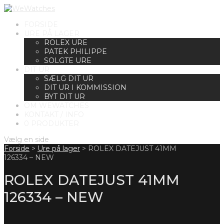
FORSIDE
URE PÅ LAGER
ROLEX URE
PATEK PHILIPPE
SOLGTE URE
DIT UR
SÆLG DIT UR
DIT UR I KOMMISSION
BYT DIT UR
OM WEWATCHES
KONTAKT / INFO
0 PRODUKTER
Vælg en side
Forside
>
Ure på lager
>
ROLEX DATEJUST 41MM
126334 – NEW
ROLEX DATEJUST 41MM
126334 – NEW