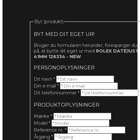
Byt (produkt)
BYT MED DIT EGET UR!
Bruger du formularen herunder, forespørger du 
på, at bytte dit eget ur med
ROLEX DATEJUST
41MM 126334 - NEW
PERSONOPLYSNINGER
Dit navn
*
Din e-mail
*
Dit telefonnummer
*
PRODUKTOPLYSNINGER
Mærke
*
Model
*
Reference nr.
*
Årgang
*