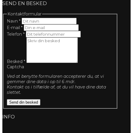
SEND EN BESKED
Kontaktformular
Navn
*
E-mail
*
Telefon
*
Besked
*
Captcha
Ved at benytte formularen accepterer du, at vi
gemmer dine data i op til 6 mdr.
Kontakt os i tilfælde af, at du vil have dine data
slettet.
Send din besked
INFO