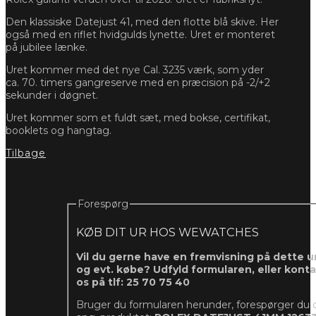
Den klassiske Datejust 41, med den flotte blå skive. Her
også med en riflet hvidgulds lynette. Uret er monteret
på jubilee lænke.
Uret kommer med det nye Cal. 3235 værk, som yder
ca. 70. timers gangreserve med en præcision på -2/+2
sekunder i døgnet.
Uret kommer som et fuldt sæt, med bokse, certifikat,
booklets og hangtag.
Tilbage
Forespørg
KØB DIT UR HOS WEWATCHES
Vil du gerne have en fremvisning på dette ur
og evt. købe? Udfyld formularen, eller kont
os på tlf: 25 70 75 40
Bruger du formularen herunder, forespørger du 