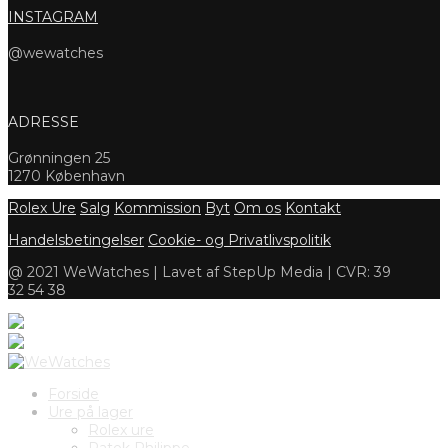
INSTAGRAM
@wewatches
ADRESSE
Grønningen 25
1270 København
Rolex Ure
Salg
Kommission
Byt
Om os
Kontakt
Handelsbetingelser
Cookie- og Privatlivspolitik
@ 2021 WeWatches | Lavet af StepUp Media | CVR: 39
32 54 38
Forside
Ure på lager
Rolex ure