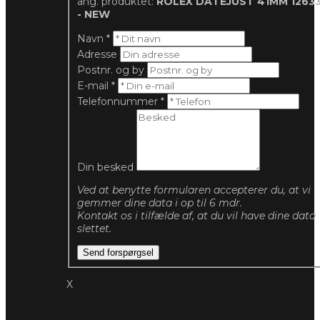
ang. produktet:
ROLEX DATEJUST 41MM 1263
- NEW
Navn
*
Adresse
Postnr. og by
E-mail
*
Telefonnummer
*
Din besked
Ved at benytte formularen accepterer du, at vi
gemmer dine data i op til 6 mdr.
Kontakt os i tilfælde af, at du vil have dine data
slettet.
Send forspørgsel
X