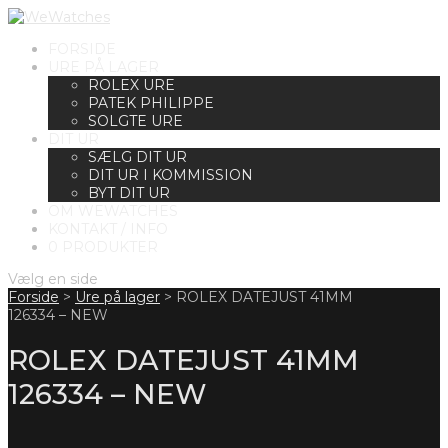
FORSIDE
URE PÅ LAGER
ROLEX URE
PATEK PHILIPPE
SOLGTE URE
DIT UR
SÆLG DIT UR
DIT UR I KOMMISSION
BYT DIT UR
OM WEWATCHES
KONTAKT / INFO
0 PRODUKTER
Vælg en side
Forside
>
Ure på lager
>
ROLEX DATEJUST 41MM
126334 – NEW
ROLEX DATEJUST 41MM
126334 – NEW