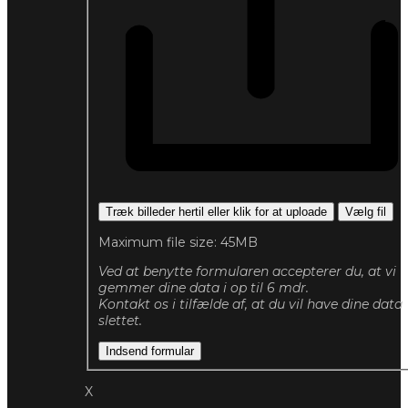
Træk billeder hertil eller klik for at uploade
Vælg fil
Maximum file size: 45MB
Ved at benytte formularen accepterer du, at vi
gemmer dine data i op til 6 mdr.
Kontakt os i tilfælde af, at du vil have dine data
slettet.
Indsend formular
X