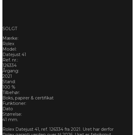
SOLGT
Mærke:
Rolex
Model:
Datejust 41
Ref. nr.:
126334
Årgang:
2021
Stand:
100 %
Tilbehør:
Boks, papirer & certifikat
Funktioner:
Dato
Størrelse:
41 mm.
Rolex Datejust 41, ref. 126334 fra 2021. Uret har derfor
Rolex garanti verden over til 2026. Uret er fabriksnyt.