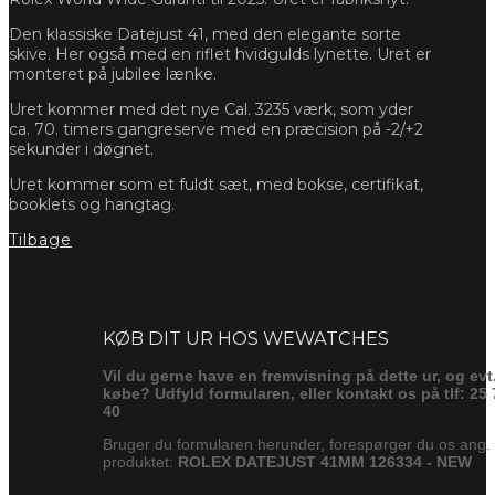
Den klassiske Datejust 41, med den elegante sorte
skive. Her også med en riflet hvidgulds lynette. Uret er
monteret på jubilee lænke.
Uret kommer med det nye Cal. 3235 værk, som yder
ca. 70. timers gangreserve med en præcision på -2/+2
sekunder i døgnet.
Uret kommer som et fuldt sæt, med bokse, certifikat,
booklets og hangtag.
Tilbage
Forespørg
KØB DIT UR HOS WEWATCHES
Vil du gerne have en fremvisning på dette ur, og evt
købe? Udfyld formularen, eller kontakt os på tlf: 25 
40
Bruger du formularen herunder, forespørger du os ang.
produktet:
ROLEX DATEJUST 41MM 126334 - NEW