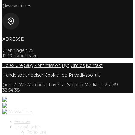
@wewatches
ADRESSE
Grønningen 25
1270 København
Rolex Ure
Salg
Kommission
Byt
Om os
Kontakt
Handelsbetingelser
Cookie- og Privatlivspolitik
@ 2021 WeWatches | Lavet af StepUp Media | CVR: 39
32 54 38
Forside
Ure på lager
Rolex ure