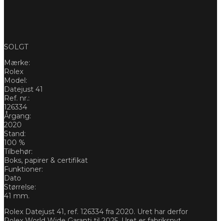
SOLGT
Mærke:
Rolex
Model:
Datejust 41
Ref. nr.:
126334
Årgang:
2020
Stand:
100 %
Tilbehør:
Boks, papirer & certifikat
Funktioner:
Dato
Størrelse:
41 mm.
Rolex Datejust 41, ref. 126334 fra 2020. Uret har derfor
Rolex World Wide Garanti til 2025. Uret er fabriksnyt.