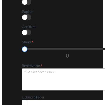
Papirer
Certifikat
Stand
*
0
Beskrivelse
*
Upload billeder