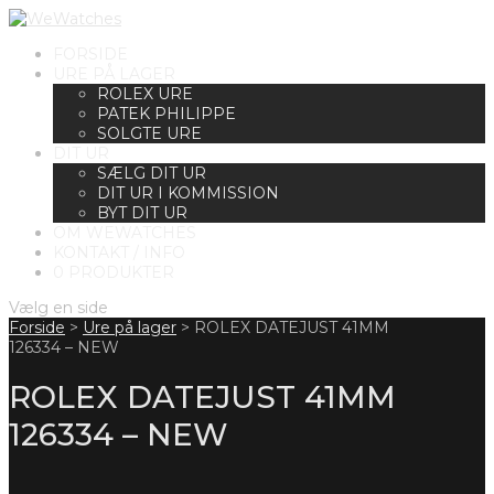
FORSIDE
URE PÅ LAGER
ROLEX URE
PATEK PHILIPPE
SOLGTE URE
DIT UR
SÆLG DIT UR
DIT UR I KOMMISSION
BYT DIT UR
OM WEWATCHES
KONTAKT / INFO
0 PRODUKTER
Vælg en side
Forside
>
Ure på lager
>
ROLEX DATEJUST 41MM
126334 – NEW
ROLEX DATEJUST 41MM
126334 – NEW