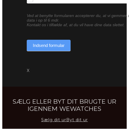
Ved at benytte formularen accepterer du, at vi gemmer 
data i op til 6 mdr.
Kontakt os i tilfælde af, at du vil have dine data slettet.
Indsend formular
X
SÆLG ELLER BYT DIT BRUGTE UR
IGENNEM WEWATCHES
Sælg dit ur
Byt dit ur