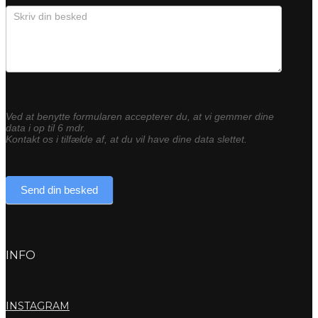
Ved at benytte formularen accepterer du, at vi gemmer dine
data i op til 6 mdr.
Kontakt os i tilfælde af, at du vil have dine data slettet.
Send din besked
INFO
INSTAGRAM